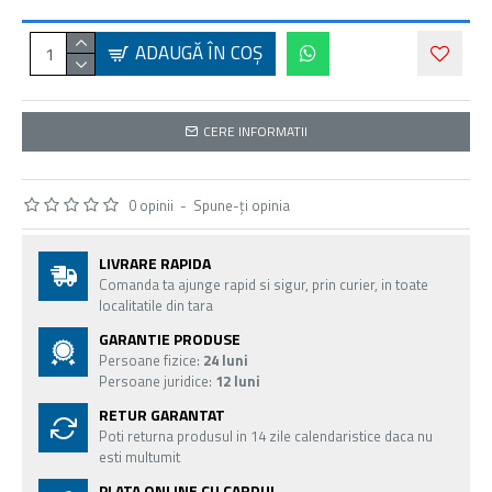
ADAUGĂ ÎN COŞ
CERE INFORMATII
0 opinii
-
Spune-ţi opinia
LIVRARE RAPIDA
Comanda ta ajunge rapid si sigur, prin curier, in toate
localitatile din tara
GARANTIE PRODUSE
Persoane fizice:
24 luni
Persoane juridice:
12 luni
RETUR GARANTAT
Poti returna produsul in 14 zile calendaristice daca nu
esti multumit
PLATA ONLINE CU CARDUL