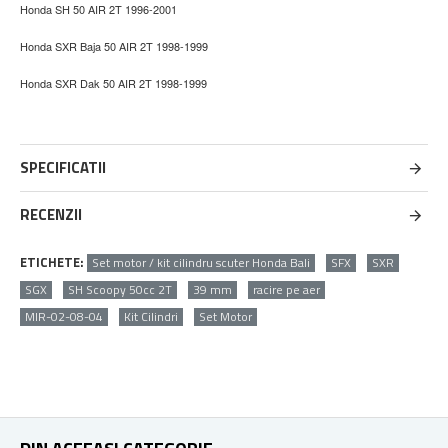
Honda SH 50 AIR 2T 1996-2001
Honda SXR Baja 50 AIR 2T 1998-1999
Honda SXR Dak 50 AIR 2T 1998-1999
SPECIFICATII
RECENZII
ETICHETE:
Set motor / kit cilindru scuter Honda Bali
SFX
SXR
SGX
SH Scoopy 50cc 2T
39 mm
racire pe aer
MIR-02-08-04
Kit Cilindri
Set Motor