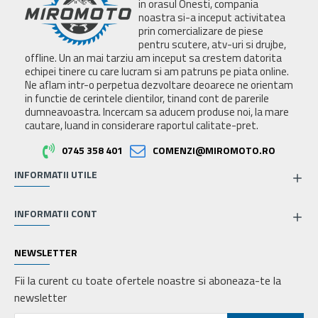
in orasul Onesti, compania
noastra si-a inceput activitatea
prin comercializare de piese
pentru scutere, atv-uri si drujbe,
offline. Un an mai tarziu am inceput sa crestem datorita
echipei tinere cu care lucram si am patruns pe piata online.
Ne aflam intr-o perpetua dezvoltare deoarece ne orientam
in functie de cerintele clientilor, tinand cont de parerile
dumneavoastra. Incercam sa aducem produse noi, la mare
cautare, luand in considerare raportul calitate-pret.
0745 358 401
COMENZI@MIROMOTO.RO
INFORMATII UTILE
INFORMATII CONT
NEWSLETTER
Fii la curent cu toate ofertele noastre si aboneaza-te la
newsletter