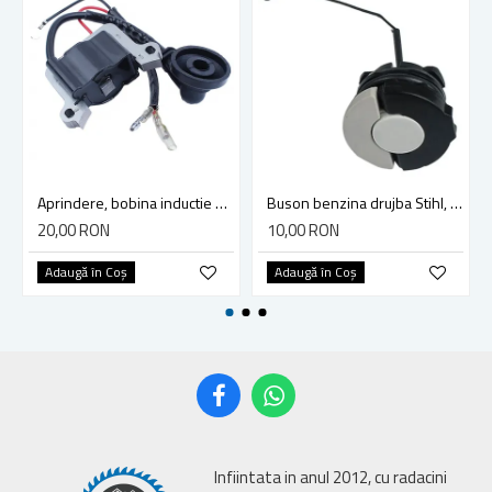
Aprindere, bobina inductie motocoasa chinezeasca TL43 TL 52, Ruris Dac 210, Dac 310
Buson benzina drujba Stihl, model cu clapeta
20,00 RON
10,00 RON
Adaugă în Coş
Adaugă în Coş
Infiintata in anul 2012, cu radacini