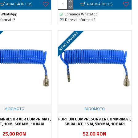
ADAUGĂ ÎN COŞ
ADAUGĂ ÎN COŞ
 WhatsApp
Comandă WhatsApp
nformatii?
Doresti informatii?
STOC EPUIZAT
MIROMOTO
MIROMOTO
MPRESOR AER COMPRIMAT,
FURTUN COMPRESOR AER COMPRIMAT,
, 10 M, 5X8 MM, 10 BARI
SPIRALAT, 15 M, 5X8 MM, 10 BARI
25,00 RON
52,00 RON