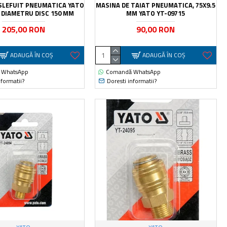
SLEFUIT PNEUMATICA YATO
MASINA DE TAIAT PNEUMATICA, 75X9.5
, DIAMETRU DISC 150 MM
MM YATO YT-09715
205,00 RON
90,00 RON
ADAUGĂ ÎN COŞ
ADAUGĂ ÎN COŞ
 WhatsApp
Comandă WhatsApp
nformatii?
Doresti informatii?