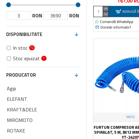
167,00 R
ADAUGĂ Î
RON
RON
Comandă WhatsApp
Doresti informatii?
DISPONIBILITATE
In stoc
72
Stoc epuizat
7
PRODUCATOR
Agip
ELEFANT
KRAFT&DELE
YATO
MIROMOTO
FURTUN COMPRESOR AE
ROTAKE
SPIRALAT, 5 M, 8X12 MM
YT-2420