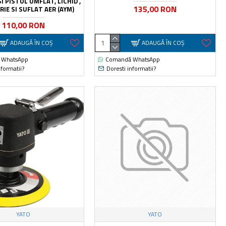
I PISTOL UMFLAT, LICHID ,
135,00 RON
IE SI SUFLAT AER (AYM)
110,00 RON
ADAUGĂ ÎN COŞ
ADAUGĂ ÎN COŞ
 WhatsApp
Comandă WhatsApp
nformatii?
Doresti informatii?
YATO
YATO