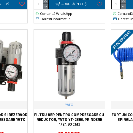
N COŞ
ADAUGĂ ÎN COŞ
Comandă WhatsApp
Comandă
Doresti informatii?
Doresti i
STOC EPUIZAT
YATO
OR SI REZERVOR
FILTRU AER PENTRU COMPRESOARE CU
FURTUN CO
RESOARE YATO
REDUCTOR, YATO YT-2383, PRINDERE
SPIRALAT
1/2", 90 CM3