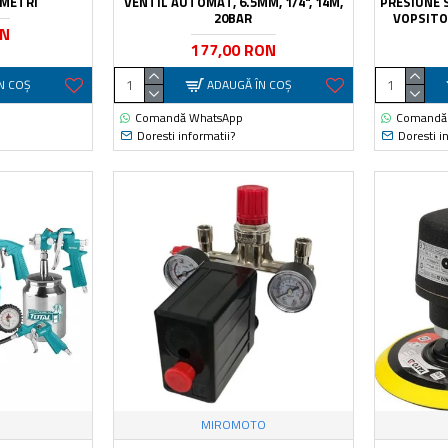
 METRI
VENTIL AUTOMAT, 6.5MM, 1/4", 14M,
PRESIUNE S
20BAR
VOPSITOR
ON
177,00 RON
N COŞ
ADAUGĂ ÎN COŞ
Comandă WhatsApp
Comandă
Doresti informatii?
Doresti i
MIROMOTO