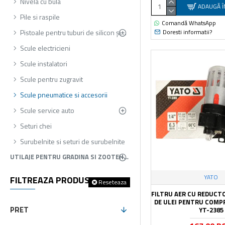
Nivela cu bula
ADAUGĂ Î
Pile si raspile
Comandă WhatsApp
Doresti informatii?
Pistoale pentru tuburi de silicon și spuma
Scule electricieni
Scule instalatori
Scule pentru zugravit
Scule pneumatice si accesorii
Scule service auto
Seturi chei
Surubelnite si seturi de surubelnite
UTILAJE PENTRU GRADINA SI ZOOTEHNIE
YATO
FILTREAZA PRODUSELE
Reseteaza
FILTRU AER CU REDUCT
DE ULEI PENTRU COMP
PRET
YT-2385