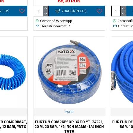
ON
68,00 RON
N COŞ
ADAUGĂ ÎN COŞ
Comandă WhatsApp
Comandă
Doresti informatii?
Doresti i
YATO
R COMPRIMAT,
FURTUN COMPRESOR, YATO YT-24221,
FURTUN DE
, 12 BARI, YATO
20 M, 20 BAR, 1/4 INCH MAMA-1/4 INCH
BAR, 1
7
TATA