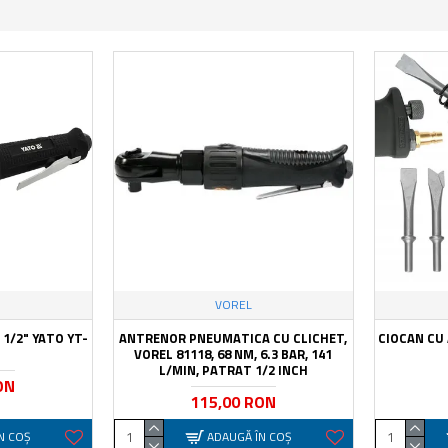
VOREL
1/2" YATO YT-
ANTRENOR PNEUMATICA CU CLICHET,
CIOCAN CU
VOREL 81118, 68 NM, 6.3 BAR, 141
L/MIN, PATRAT 1/2 INCH
ON
115,00 RON
N COŞ
ADAUGĂ ÎN COŞ