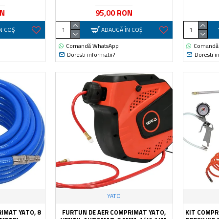
ON
95,00 RON
N COŞ
ADAUGĂ ÎN COŞ
Comandă WhatsApp
Comandă
Doresti informatii?
Doresti i
YATO
IMAT YATO, 8
FURTUN DE AER COMPRIMAT YATO,
KIT COMPR