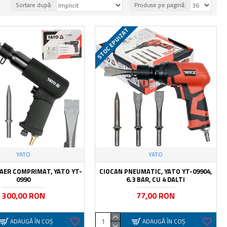
Sortare după:
Produse pe pagină:
STOC EPUIZAT
YATO
YATO
 AER COMPRIMAT, YATO YT-
CIOCAN PNEUMATIC, YATO YT-09904,
0990
6.3 BAR, CU 4 DALTI
300,00 RON
77,00 RON
ADAUGĂ ÎN COŞ
ADAUGĂ ÎN COŞ