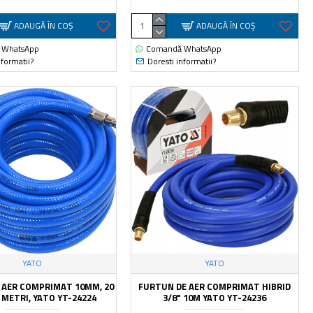
ADAUGĂ ÎN COŞ
ADAUGĂ ÎN COŞ
 WhatsApp
Comandă WhatsApp
nformatii?
Doresti informatii?
YATO
YATO
 AER COMPRIMAT 10MM, 20
FURTUN DE AER COMPRIMAT HIBRID
0 METRI, YATO YT-24224
3/8" 10M YATO YT-24236