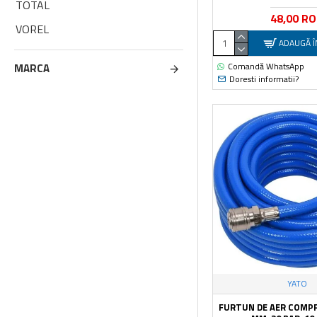
TOTAL
48,00 R
VOREL
ADAUGĂ Î
YATO
Comandă WhatsApp
MARCA
Doresti informatii?
YATO
FURTUN DE AER COMPR