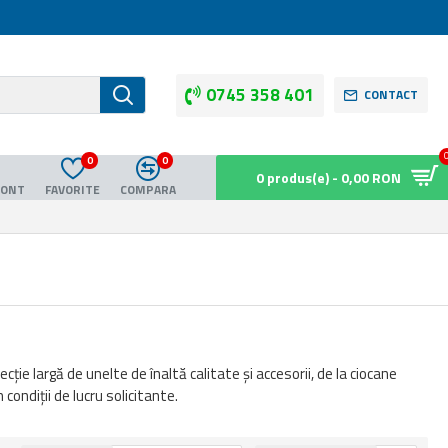
0745 358 401
CONTACT
0
0
0 produs(e) - 0,00 RON
CONT
FAVORITE
COMPARA
ție largă de unelte de înaltă calitate și accesorii, de la ciocane
ondiții de lucru solicitante.