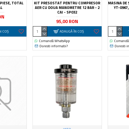
 PIESE, TOTAL
KIT PRESOSTAT PENTRU COMPRESOR
MASINA DE 
AL
AER CU DOUA MANOMETRE 12 BAR - 2
YT-0967
CAI - SP032
ON
95,00 RON
N COŞ
ADAUGĂ ÎN COŞ
Comandă WhatsApp
Comandă
Doresti informatii?
Doresti i