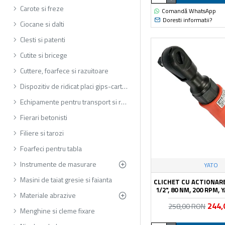
Carote si freze
Comandă WhatsApp
Doresti informatii?
Ciocane si dalti
Clesti si patenti
Cutite si bricege
Cuttere, foarfece si razuitoare
Dispozitiv de ridicat placi gips-carton
Echipamente pentru transport si ridicat
Fierari betonisti
Filiere si tarozi
Foarfeci pentru tabla
Instrumente de masurare
YATO
Masini de taiat gresie si faianta
CLICHET CU ACTIONAR
1/2", 80 NM, 200 RPM,
Materiale abrazive
244,
258,00 RON
Menghine si cleme fixare