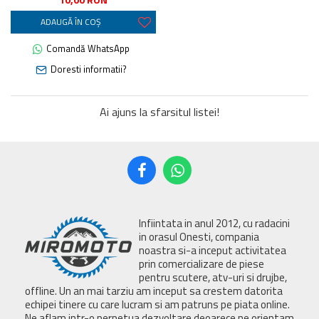
ADAUGĂ ÎN COŞ
Comandă WhatsApp
Doresti informatii?
Ai ajuns la sfarsitul listei!
Infiintata in anul 2012, cu radacini
in orasul Onesti, compania
noastra si-a inceput activitatea
prin comercializare de piese
pentru scutere, atv-uri si drujbe,
offline. Un an mai tarziu am inceput sa crestem datorita
echipei tinere cu care lucram si am patruns pe piata online.
Ne aflam intr-o perpetua dezvoltare deoarece ne orientam