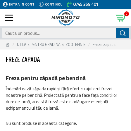
0745 358 401
INTRA IN CONT
CONT NOU
0
UTILAJE PENTRU GRADINA SI ZOOTEHNIE
Freze zapada
FREZE ZAPADA
Freza pentru zăpadă pe benzină
Îndepărtează zăpada rapid și fără efort cu ajutorul frezei
noastre pe benzină. Proiectată pentru a face față condițiilor
dure de iarnă, această freză este o adăugare esențială
echipamentului tău de iarnă.
Nu sunt produse în această categorie.