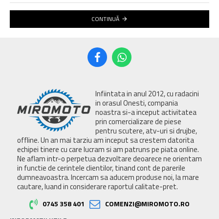
CONTINUĂ
Infiintata in anul 2012, cu radacini
in orasul Onesti, compania
noastra si-a inceput activitatea
prin comercializare de piese
pentru scutere, atv-uri si drujbe,
offline. Un an mai tarziu am inceput sa crestem datorita
echipei tinere cu care lucram si am patruns pe piata online.
Ne aflam intr-o perpetua dezvoltare deoarece ne orientam
in functie de cerintele clientilor, tinand cont de parerile
dumneavoastra. Incercam sa aducem produse noi, la mare
cautare, luand in considerare raportul calitate-pret.
0745 358 401
COMENZI@MIROMOTO.RO