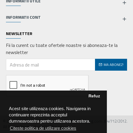
INFORMATII UTILE
INFORMATII CONT
NEWSLETTER
Fii la curent cu toate ofertele noastre si aboneaza-te la
newsletter
MA ABONEZ!
Refuz
Acest site utilizeaza cookies. Navigarea in
continuare reprezinta acceptul
© 2026 MIRALEX PARTS SRL, CIF: RO30468586, Nr.reg.com: J04/712/2012.
dumneavoastra pentru utilizarea acestora.
All Rights Reserved - by DevPro.ro
Citeste politica de utilizare cookies