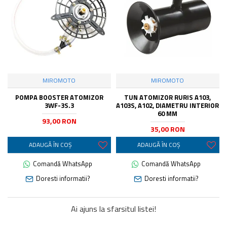
MIROMOTO
MIROMOTO
POMPA BOOSTER ATOMIZOR
TUN ATOMIZOR RURIS A103,
3WF-3S.3
A103S, A102, DIAMETRU INTERIOR
60 MM
93,00 RON
35,00 RON
ADAUGĂ ÎN COŞ
ADAUGĂ ÎN COŞ
Comandă WhatsApp
Comandă WhatsApp
Doresti informatii?
Doresti informatii?
Ai ajuns la sfarsitul listei!