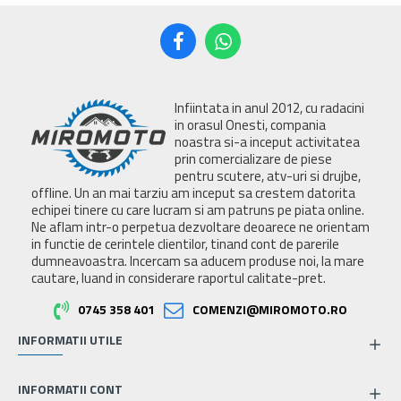
Infiintata in anul 2012, cu radacini
in orasul Onesti, compania
noastra si-a inceput activitatea
prin comercializare de piese
pentru scutere, atv-uri si drujbe,
offline. Un an mai tarziu am inceput sa crestem datorita
echipei tinere cu care lucram si am patruns pe piata online.
Ne aflam intr-o perpetua dezvoltare deoarece ne orientam
in functie de cerintele clientilor, tinand cont de parerile
dumneavoastra. Incercam sa aducem produse noi, la mare
cautare, luand in considerare raportul calitate-pret.
0745 358 401
COMENZI@MIROMOTO.RO
INFORMATII UTILE
INFORMATII CONT