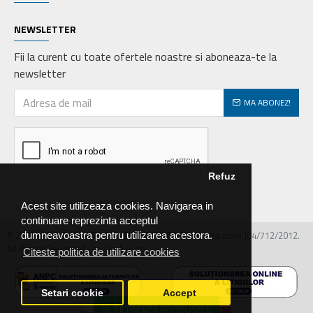
NEWSLETTER
Fii la curent cu toate ofertele noastre si aboneaza-te la
newsletter
MA ABONEZ!
Refuz
Acest site utilizeaza cookies. Navigarea in
continuare reprezinta acceptul
© 2026 MIRALEX PARTS SRL, CIF: RO30468586, Nr.reg.com: J04/712/2012.
dumneavoastra pentru utilizarea acestora.
All Rights Reserved - by DevPro.ro
Citeste politica de utilizare cookies
Setari cookie
Accept
FILTREAZA PRODUSELE