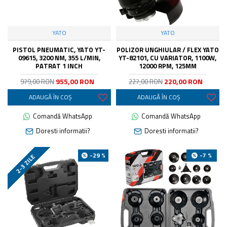
YATO
YATO
PISTOL PNEUMATIC, YATO YT-
POLIZOR UNGHIULAR / FLEX YATO
09615, 3200 NM, 355 L/MIN,
YT-82101, CU VARIATOR, 1100W,
PATRAT 1 INCH
12000 RPM, 125MM
955,00 RON
220,00 RON
979,00 RON
227,00 RON
ADAUGĂ ÎN COŞ
ADAUGĂ ÎN COŞ
Comandă WhatsApp
Comandă WhatsApp
Doresti informatii?
Doresti informatii?
-29 %
-7 %
2-3 ZILE