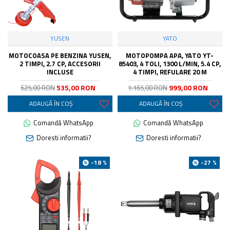
YUSEN
YATO
MOTOCOASA PE BENZINA YUSEN,
MOTOPOMPA APA, YATO YT-
2 TIMPI, 2.7 CP, ACCESORII
85403, 4 TOLI, 1300 L/MIN, 5.4 CP,
INCLUSE
4 TIMPI, REFULARE 20 M
535,00 RON
999,00 RON
625,00 RON
1.165,00 RON
ADAUGĂ ÎN COŞ
ADAUGĂ ÎN COŞ
Comandă WhatsApp
Comandă WhatsApp
Doresti informatii?
Doresti informatii?
-18 %
-27 %