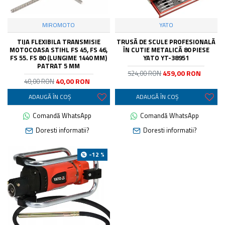
MIROMOTO
YATO
TIJA FLEXIBILA TRANSMISIE
TRUSĂ DE SCULE PROFESIONALĂ
MOTOCOASA STIHL FS 45, FS 46,
ÎN CUTIE METALICĂ 80 PIESE
FS 55. FS 80 (LUNGIME 1440 MM)
YATO YT-38951
PATRAT 5 MM
459,00 RON
524,00 RON
40,00 RON
40,00 RON
ADAUGĂ ÎN COŞ
ADAUGĂ ÎN COŞ
Comandă WhatsApp
Comandă WhatsApp
Doresti informatii?
Doresti informatii?
-12 %