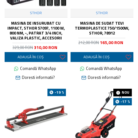
STHOR
STHOR
MASINA DE INSURUBAT CU
MASINA DE SUDAT TEVI
IMPACT, STHOR 57097, 1100 W,
TERMOPLASTICE 750/1500W,
800 NM, -, PATRAT 3/4 INCH,
STHOR, 78912
VALIZA PLASTIC, ACCESORII
165,00 RON
212,00 RON
310,00 RON
329,00 RON
ADAUGĂ ÎN COŞ
ADAUGĂ ÎN COŞ
Comandă WhatsApp
Comandă WhatsApp
Doresti informatii?
Doresti informatii?
-19 %
NOU
-17 %