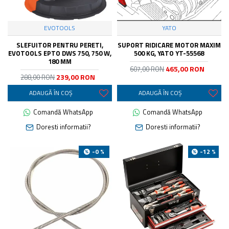
EVOTOOLS
YATO
SLEFUITOR PENTRU PERETI,
SUPORT RIDICARE MOTOR MAXIM
EVOTOOLS EPTO DWS 750, 750 W,
500 KG, YATO YT-55568
180 MM
465,00 RON
607,00 RON
239,00 RON
288,00 RON
ADAUGĂ ÎN COŞ
ADAUGĂ ÎN COŞ
Comandă WhatsApp
Comandă WhatsApp
Doresti informatii?
Doresti informatii?
-0 %
-12 %