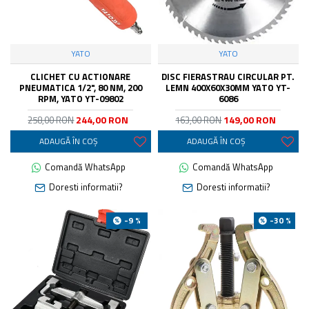
YATO
YATO
CLICHET CU ACTIONARE
DISC FIERASTRAU CIRCULAR PT.
PNEUMATICA 1/2", 80 NM, 200
LEMN 400X60X30MM YATO YT-
RPM, YATO YT-09802
6086
244,00 RON
149,00 RON
258,00 RON
163,00 RON
ADAUGĂ ÎN COŞ
ADAUGĂ ÎN COŞ
Comandă WhatsApp
Comandă WhatsApp
Doresti informatii?
Doresti informatii?
-9 %
-30 %