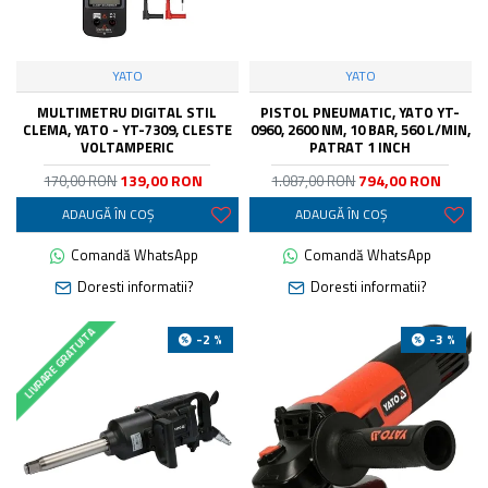
YATO
YATO
MULTIMETRU DIGITAL STIL
PISTOL PNEUMATIC, YATO YT-
CLEMA, YATO - YT-7309, CLESTE
0960, 2600 NM, 10 BAR, 560 L/MIN,
VOLTAMPERIC
PATRAT 1 INCH
139,00 RON
794,00 RON
170,00 RON
1.087,00 RON
ADAUGĂ ÎN COŞ
ADAUGĂ ÎN COŞ
Comandă WhatsApp
Comandă WhatsApp
Doresti informatii?
Doresti informatii?
LIVRARE GRATUITA
-2 %
-3 %