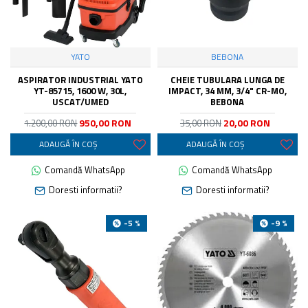
YATO
BEBONA
ASPIRATOR INDUSTRIAL YATO
CHEIE TUBULARA LUNGA DE
YT-85715, 1600 W, 30L,
IMPACT, 34 MM, 3/4" CR-MO,
USCAT/UMED
BEBONA
950,00 RON
20,00 RON
1.200,00 RON
35,00 RON
ADAUGĂ ÎN COŞ
ADAUGĂ ÎN COŞ
Comandă WhatsApp
Comandă WhatsApp
Doresti informatii?
Doresti informatii?
-5 %
-9 %