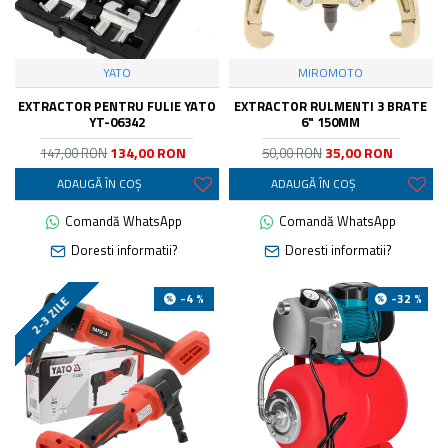
YATO
MIROMOTO
EXTRACTOR PENTRU FULIE YATO
EXTRACTOR RULMENTI 3 BRATE
YT-06342
6" 150MM
134,00 RON
35,00 RON
147,00 RON
50,00 RON
ADAUGĂ ÎN COŞ
ADAUGĂ ÎN COŞ
Comandă WhatsApp
Comandă WhatsApp
Doresti informatii?
Doresti informatii?
-4 %
-32 %
2-3 ZILE