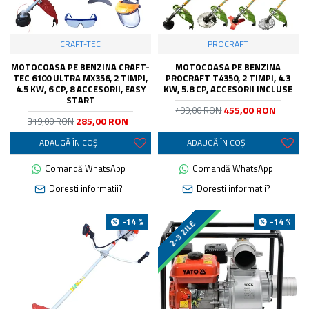
CRAFT-TEC
PROCRAFT
MOTOCOASA PE BENZINA CRAFT-
MOTOCOASA PE BENZINA
TEC 6100 ULTRA MX356, 2 TIMPI,
PROCRAFT T4350, 2 TIMPI, 4.3
4.5 KW, 6 CP, 8 ACCESORII, EASY
KW, 5.8 CP, ACCESORII INCLUSE
START
455,00 RON
499,00 RON
285,00 RON
319,00 RON
ADAUGĂ ÎN COŞ
ADAUGĂ ÎN COŞ
Comandă WhatsApp
Comandă WhatsApp
Doresti informatii?
Doresti informatii?
LIVRARE GRATUITA
-14 %
-14 %
2-3 ZILE