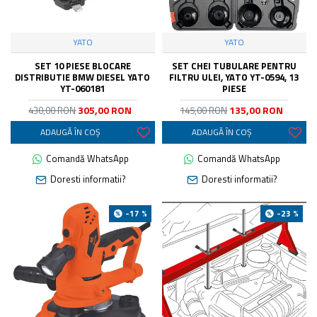
YATO
YATO
SET 10 PIESE BLOCARE
SET CHEI TUBULARE PENTRU
DISTRIBUTIE BMW DIESEL YATO
FILTRU ULEI, YATO YT-0594, 13
YT-060181
PIESE
305,00 RON
135,00 RON
430,00 RON
145,00 RON
ADAUGĂ ÎN COŞ
ADAUGĂ ÎN COŞ
Comandă WhatsApp
Comandă WhatsApp
Doresti informatii?
Doresti informatii?
-17 %
-23 %