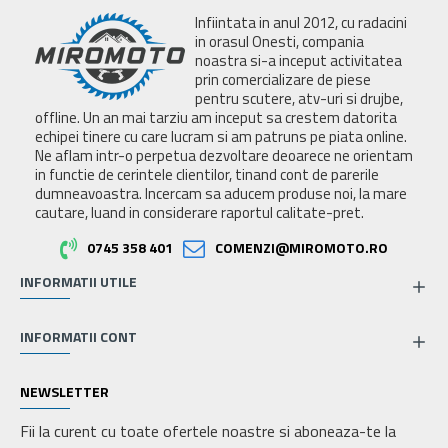
Infiintata in anul 2012, cu radacini
in orasul Onesti, compania
noastra si-a inceput activitatea
prin comercializare de piese
pentru scutere, atv-uri si drujbe,
offline. Un an mai tarziu am inceput sa crestem datorita
echipei tinere cu care lucram si am patruns pe piata online.
Ne aflam intr-o perpetua dezvoltare deoarece ne orientam
in functie de cerintele clientilor, tinand cont de parerile
dumneavoastra. Incercam sa aducem produse noi, la mare
cautare, luand in considerare raportul calitate-pret.
0745 358 401
COMENZI@MIROMOTO.RO
INFORMATII UTILE
INFORMATII CONT
NEWSLETTER
Fii la curent cu toate ofertele noastre si aboneaza-te la