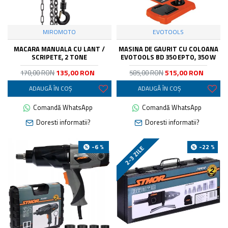
MIROMOTO
EVOTOOLS
MACARA MANUALA CU LANT /
MASINA DE GAURIT CU COLOANA
SCRIPETE, 2 TONE
EVOTOOLS BD 350 EPTO, 350 W
135,00 RON
515,00 RON
170,00 RON
585,00 RON
ADAUGĂ ÎN COŞ
ADAUGĂ ÎN COŞ
Comandă WhatsApp
Comandă WhatsApp
Doresti informatii?
Doresti informatii?
-6 %
-22 %
2-3 ZILE