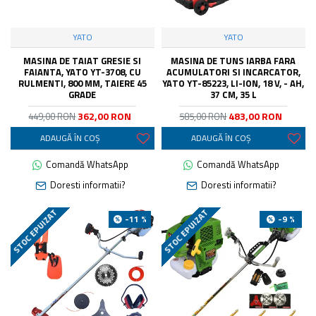
YATO
YATO
MASINA DE TAIAT GRESIE SI
MASINA DE TUNS IARBA FARA
FAIANTA, YATO YT-3708, CU
ACUMULATORI SI INCARCATOR,
RULMENTI, 800 MM, TAIERE 45
YATO YT-85223, LI-ION, 18 V, - AH,
GRADE
37 CM, 35 L
362,00 RON
483,00 RON
449,00 RON
585,00 RON
ADAUGĂ ÎN COŞ
ADAUGĂ ÎN COŞ
Comandă WhatsApp
Comandă WhatsApp
Doresti informatii?
Doresti informatii?
STOC EPUIZAT
STOC EPUIZAT
-11 %
-9 %