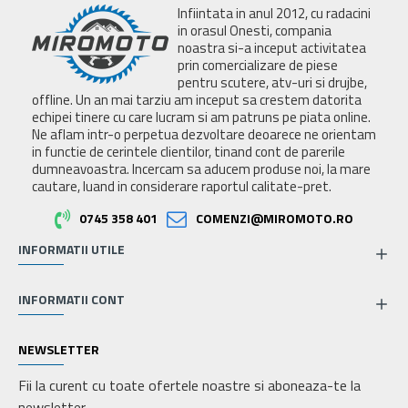
Infiintata in anul 2012, cu radacini
in orasul Onesti, compania
noastra si-a inceput activitatea
prin comercializare de piese
pentru scutere, atv-uri si drujbe,
offline. Un an mai tarziu am inceput sa crestem datorita
echipei tinere cu care lucram si am patruns pe piata online.
Ne aflam intr-o perpetua dezvoltare deoarece ne orientam
in functie de cerintele clientilor, tinand cont de parerile
dumneavoastra. Incercam sa aducem produse noi, la mare
cautare, luand in considerare raportul calitate-pret.
0745 358 401
COMENZI@MIROMOTO.RO
INFORMATII UTILE
INFORMATII CONT
NEWSLETTER
Fii la curent cu toate ofertele noastre si aboneaza-te la
newsletter