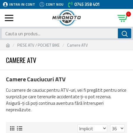
0745 358 401
INTRA IN CONT
CONT NOU
0
PIESE ATV / POCKET BIKE
Camere ATV
CAMERE ATV
Camere Cauciucuri ATV
Cu camere de cauciuc pentru ATV-uri, vei fi pregătit pentru orice
surpriză pe care terenurile accidentate ți-o pot rezerva.
Asigură-ți că poți continua aventura fără întreruperi
neprevăzute.