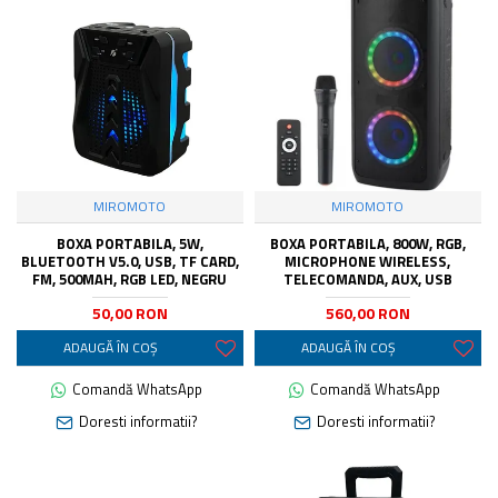
MIROMOTO
MIROMOTO
BOXA PORTABILA, 5W,
BOXA PORTABILA, 800W, RGB,
BLUETOOTH V5.0, USB, TF CARD,
MICROPHONE WIRELESS,
FM, 500MAH, RGB LED, NEGRU
TELECOMANDA, AUX, USB
50,00 RON
560,00 RON
ADAUGĂ ÎN COŞ
ADAUGĂ ÎN COŞ
Comandă WhatsApp
Comandă WhatsApp
Doresti informatii?
Doresti informatii?