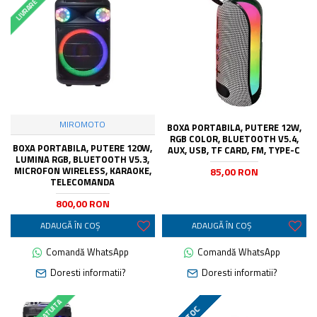
MIROMOTO
BOXA PORTABILA, PUTERE 12W,
RGB COLOR, BLUETOOTH V5.4,
BOXA PORTABILA, PUTERE 120W,
AUX, USB, TF CARD, FM, TYPE-C
LUMINA RGB, BLUETOOTH V5.3,
MICROFON WIRELESS, KARAOKE,
85,00 RON
TELECOMANDA
800,00 RON
ADAUGĂ ÎN COŞ
ADAUGĂ ÎN COŞ
Comandă WhatsApp
Comandă WhatsApp
Doresti informatii?
Doresti informatii?