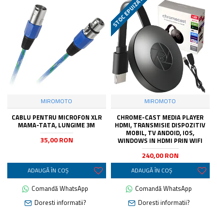
STOC EPUIZAT
MIROMOTO
MIROMOTO
CABLU PENTRU MICROFON XLR
CHROME-CAST MEDIA PLAYER
MAMA-TATA, LUNGIME 3M
HDMI, TRANSMISIE DISPOZITIV
MOBIL, TV ANDOID, IOS,
35,00 RON
WINDOWS IN HDMI PRIN WIFI
240,00 RON
ADAUGĂ ÎN COŞ
ADAUGĂ ÎN COŞ
Comandă WhatsApp
Comandă WhatsApp
Doresti informatii?
Doresti informatii?