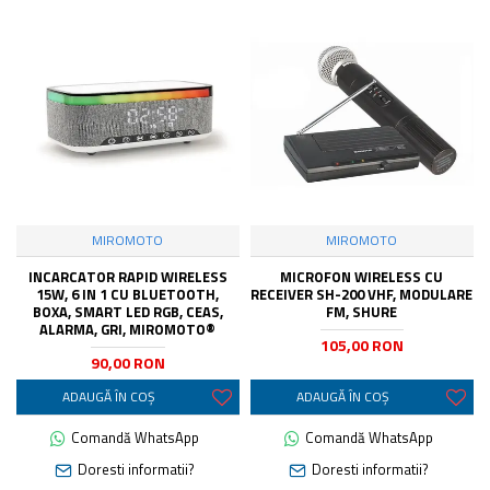
MIROMOTO
MIROMOTO
INCARCATOR RAPID WIRELESS
MICROFON WIRELESS CU
15W, 6 IN 1 CU BLUETOOTH,
RECEIVER SH-200 VHF, MODULARE
BOXA, SMART LED RGB, CEAS,
FM, SHURE
ALARMA, GRI, MIROMOTO®
105,00 RON
90,00 RON
ADAUGĂ ÎN COŞ
ADAUGĂ ÎN COŞ
Comandă WhatsApp
Comandă WhatsApp
Doresti informatii?
Doresti informatii?