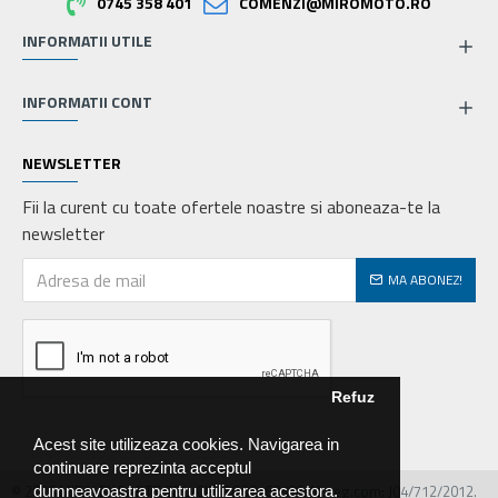
0745 358 401
COMENZI@MIROMOTO.RO
INFORMATII UTILE
INFORMATII CONT
NEWSLETTER
Fii la curent cu toate ofertele noastre si aboneaza-te la
newsletter
MA ABONEZ!
Refuz
Acest site utilizeaza cookies. Navigarea in
continuare reprezinta acceptul
© 2026 MIRALEX PARTS SRL, CIF: RO30468586, Nr.reg.com: J04/712/2012.
dumneavoastra pentru utilizarea acestora.