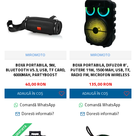
MIROMOTO
MIROMOTO
BOXA PORTABILA, 9W,
BOXA PORTABILA, DIFUZOR 8″,
BLUETOOTH V5.3, USB, TF CARD,
PUTERE 11W, 1500 MAH, USB, TF,
6000MAH, PARTYBOOST
RADIO FM, MICROFON WIRELESS
40,00 RON
135,00 RON
ADAUGĂ ÎN COŞ
ADAUGĂ ÎN COŞ
Comandă WhatsApp
Comandă WhatsApp
Doresti informatii?
Doresti informatii?
LIVRARE GRATUITA