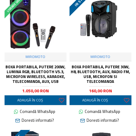
LIVRARE GRATUITA
IN STOC
MIROMOTO
MIROMOTO
BOXA PORTABILA, PUTERE 200W,
BOXA PORTABILA, PUTERE 30W,
LUMINA RGB, BLUETOOTH V5.3,
H8, BLUETOOTH, AUX, RADIO FM,
MICROFON WIRELESS, KARAOKE,
USB, MICROFON SI
TELECOMANDA, AUX, USB
TELECOMANDA
1.050,00 RON
160,00 RON
ADAUGĂ ÎN COŞ
ADAUGĂ ÎN COŞ
Comandă WhatsApp
Comandă WhatsApp
Doresti informatii?
Doresti informatii?