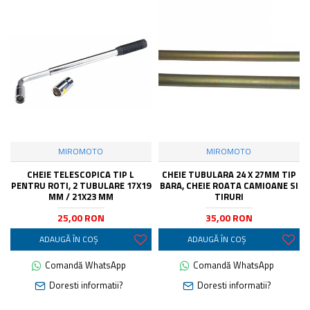
MIROMOTO
MIROMOTO
CHEIE TELESCOPICA TIP L
CHEIE TUBULARA 24 X 27MM TIP
PENTRU ROTI, 2 TUBULARE 17X19
BARA, CHEIE ROATA CAMIOANE SI
MM / 21X23 MM
TIRURI
25,00 RON
35,00 RON
ADAUGĂ ÎN COŞ
ADAUGĂ ÎN COŞ
Comandă WhatsApp
Comandă WhatsApp
Doresti informatii?
Doresti informatii?