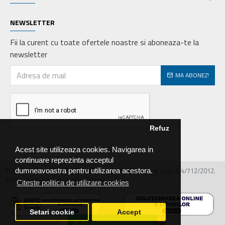
NEWSLETTER
Fii la curent cu toate ofertele noastre si aboneaza-te la
newsletter
MA ABONEZ!
Refuz
Acest site utilizeaza cookies. Navigarea in
continuare reprezinta acceptul
© 2026 MIRALEX PARTS SRL, CIF: RO30468586, Nr.reg.com: J04/712/2012.
dumneavoastra pentru utilizarea acestora.
All Rights Reserved - by DevPro.ro
Citeste politica de utilizare cookies
Setari cookie
Accept
FILTREAZA PRODUSELE