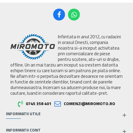
Infiintata in anul 2012, cu radacini
in orasul Onesti, compania
noastra si-a inceput activitatea
prin comercializare de piese
pentru scutere, atv-uri si drujbe,
offline. Un an mai tarziu am inceput sa crestem datorita
echipei tinere cu care lucram si am patruns pe piata online.
Ne aflam intr-o perpetua dezvoltare deoarece ne orientam
in functie de cerintele clientilor, tinand cont de parerile
dumneavoastra. Incercam sa aducem produse noi, la mare
cautare, luand in considerare raportul calitate-pret.
0745 358 401
COMENZI@MIROMOTO.RO
INFORMATII UTILE
INFORMATII CONT