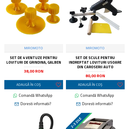
MIROMOTO
MIROMOTO
SET DE 4 VENTUZE PENTRU
SET DE SCULE PENTRU
LOVITURI DE GRINDINA, GALBEN
INDREPTAT LOVITURI USOARE
DIN CAROSERII AUTO
38,00 RON
80,00 RON
ADAUGĂ ÎN COŞ
ADAUGĂ ÎN COŞ
Comandă WhatsApp
Comandă WhatsApp
Doresti informatii?
Doresti informatii?
LIVRARE GRATUITA
2-3 ZILE