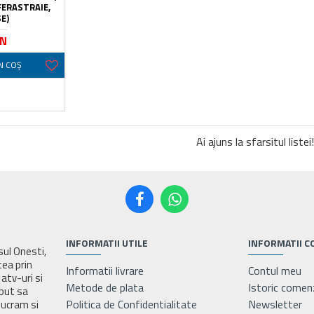
ERASTRAIE,
E)
ON
N COŞ
Ai ajuns la sfarsitul listei!
INFORMATII UTILE
INFORMATII C
asul Onesti,
tea prin
Informatii livrare
Contul meu
atv-uri si
Metode de plata
Istoric comen
eput sa
Politica de Confidentialitate
Newsletter
lucram si