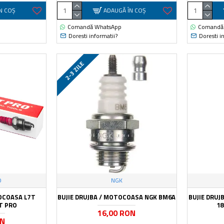
N COŞ
ADAUGĂ ÎN COŞ
Comandă WhatsApp
Comandă
Doresti informatii?
Doresti i
2-3 ZILE
O
NGK
TOCOASA L7T
BUJIE DRUJBA / MOTOCOASA NGK BM6A
BUJIE DRUJ
RT PRO
18
16,00 RON
ON