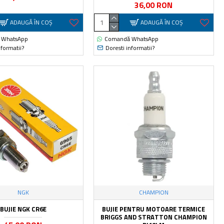
36,00 RON
ADAUGĂ ÎN COŞ
ADAUGĂ ÎN COŞ
 WhatsApp
Comandă WhatsApp
nformatii?
Doresti informatii?
NGK
CHAMPION
BUJIE NGK CR6E
BUJIE PENTRU MOTOARE TERMICE
BRIGGS AND STRATTON CHAMPION