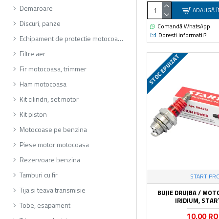
Demaroare
ADAUGĂ Î
Discuri, panze
Comandă WhatsApp
Doresti informatii?
Echipament de protectie motocoasa
Filtre aer
STOC EPUIZAT
Fir motocoasa, trimmer
Ham motocoasa
Kit cilindri, set motor
Kit piston
Motocoase pe benzina
Piese motor motocoasa
Rezervoare benzina
Tamburi cu fir
START PR
Tija si teava transmisie
BUJIE DRUJBA / MO
IRIDIUM, STA
Tobe, esapament
10,00 R