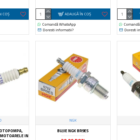
N COŞ
ADAUGĂ ÎN COŞ
Comandă WhatsApp
Comandă
Doresti informatii?
Doresti i
O
NGK
MOTOPOMPA,
BUJIE NGK BR9ES
MOTOARELE IN