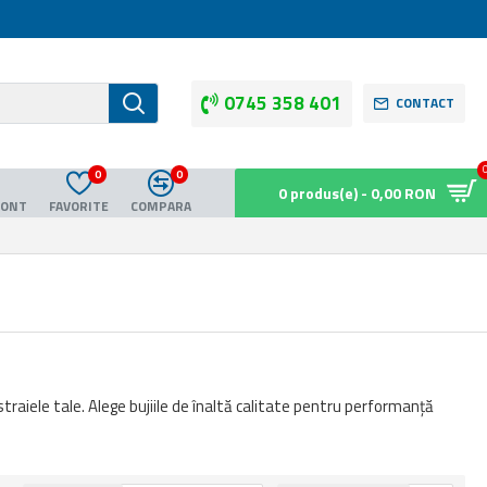
0745 358 401
CONTACT
0
0
0 produs(e) - 0,00 RON
CONT
FAVORITE
COMPARA
traiele tale. Alege bujiile de înaltă calitate pentru performanță