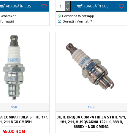
ADAUGĂ ÎN COŞ
ADAUGĂ ÎN COŞ
 WhatsApp
Comandă WhatsApp
nformatii?
Doresti informatii?
NGK
NGK
BA COMPATIBILA STIHL 171,
BUJIE DRUJBA COMPATIBILA STIHL 171,
1, 211 NGK CMR5H
181, 211, HUSQVARNA 122 LK, 333 R,
335RX - NGK CMR6A
45,00 RON