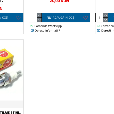
20,00 RON
7TC
ON
N COŞ
ADAUGĂ ÎN COŞ
Comandă WhatsApp
Comandă
Doresti informatii?
Doresti i
ILAJE STIHL,