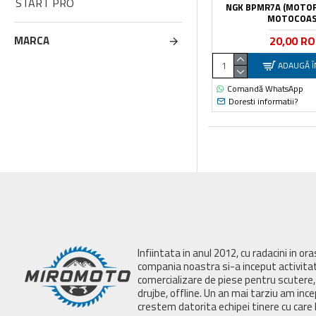
START PRO
NGK BPMR7A (MOTOF
MOTOCOAS
20,00 R
MARCA
ADAUGĂ Î
Comandă WhatsApp
Doresti informatii?
Infiintata in anul 2012, cu radacini in or
compania noastra si-a inceput activita
comercializare de piese pentru scutere, 
drujbe, offline. Un an mai tarziu am inc
crestem datorita echipei tinere cu care 