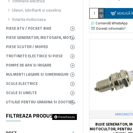
Trimmere electrice
Uleiuri, lubrifianti si vaselina
ADAUGĂ Î
Volanta motocoasa
Comandă WhatsApp
PIESE ATV / POCKET BIKE
Doresti informatii?
PIESE GENERATOR, MOTOSAPA, MOTOPOMPA, ATOMIZOR
PIESE SCUTER / MOPED
TROTINETE ELECTRICE SI PIESE
POMPE DE APA SI IRIGARE
RULMENTI LAGARE SI SIMERINGURI
SCULE ELECTRICE
SCULE SI UNELTE
UTILAJE PENTRU GRADINA SI ZOOTEHNIE
MIROMOT
FILTREAZA PRODUSELE
Reseteaza
BUJIE GENERATOR, 
MOTOCULTOR, PENTRU 