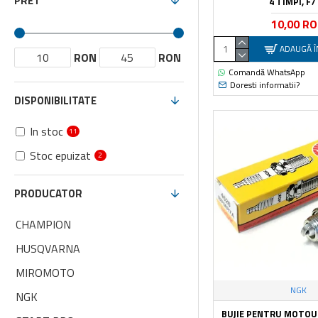
PRET
4 TIMPI, F
10,00 R
ADAUGĂ Î
RON
RON
Comandă WhatsApp
Doresti informatii?
DISPONIBILITATE
In stoc
11
Stoc epuizat
2
PRODUCATOR
CHAMPION
HUSQVARNA
MIROMOTO
NGK
NGK
BUJIE PENTRU MOTOUT