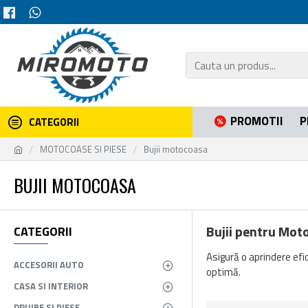
PROMOTII
P
CATEGORII
MOTOCOASE SI PIESE
Bujii motocoasa
BUJII MOTOCOASA
Bujii pentru Mot
CATEGORII
Asigură o aprindere efi
ACCESORII AUTO
optimă.
CASA SI INTERIOR
DRUJBE SI PIESE