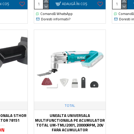
N COŞ
ADAUGĂ ÎN COŞ
Comandă WhatsApp
Comandă
Doresti informatii?
Doresti i
TOTAL
IONALA STHOR
UNEALTA UNIVERSALA
ATOR 78151
MULTIFUNCTIONALA PE ACUMULATOR
TOTAL UM-TMLI2001, 20000RPM, 20V
ON
FARA ACUMULATOR