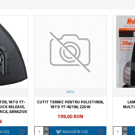
YATO
ER, YATO YT-
CUTIT TERMIC PENTRU POLISTIREN,
LAM
UICK RELEASE,
YATO YT-82190, 220 W
MULTI
MICA, ABRAZIVE
199,00 RON
N
N COŞ
ADAUGĂ ÎN COŞ