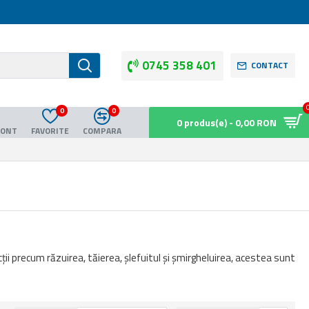
0745 358 401
CONTACT
0
0
0 produs(e) - 0,00 RON
CONT
FAVORITE
COMPARA
ii precum răzuirea, tăierea, șlefuitul și șmirgheluirea, acestea sunt