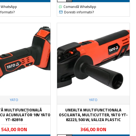
 WhatsApp
Comandă WhatsApp
nformatii?
Doresti informatii?
YATO
YATO
TĂ MULTIFUNCȚIONALĂ
UNEALTA MULTIFUNCTIONALA
 CU ACUMULATOR 18V YATO
OSCILANTA, MULTICUTTER, YATO YT-
YT-82818
82223, 500 W, VALIZA PLASTIC
543,00 RON
366,00 RON