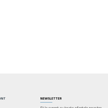
ONT
NEWSLETTER
Fii la curent cu toate ofertele noastre