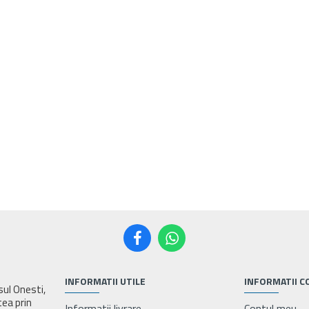
INFORMATII UTILE
INFORMATII C
asul Onesti,
tea prin
Informatii livrare
Contul meu