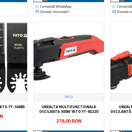
Comandă WhatsApp
Comandă
Doresti informatii?
Doresti i
YATO
YATO YT-34685
UNEALTA MULTIFUNCTIONALA
UNEAL
OSCILANTA 300W YATO YT-82220
OSCILANTĂ
ON
279,00 RON