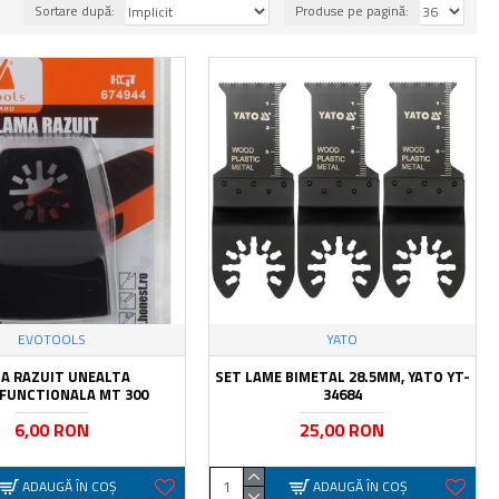
Sortare după:
Produse pe pagină:
EVOTOOLS
YATO
A RAZUIT UNEALTA
SET LAME BIMETAL 28.5MM, YATO YT-
FUNCTIONALA MT 300
34684
6,00 RON
25,00 RON
ADAUGĂ ÎN COŞ
ADAUGĂ ÎN COŞ