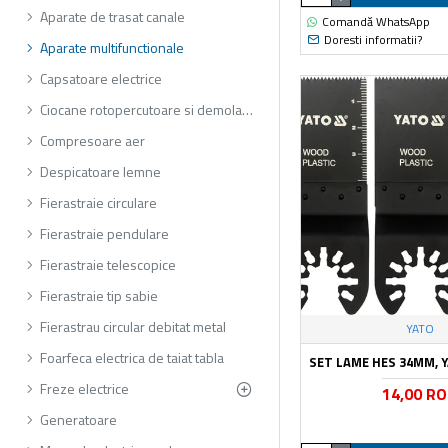
Aparate de trasat canale
Comandă WhatsApp
Doresti informatii?
Aparate multifunctionale
Capsatoare electrice
Ciocane rotopercutoare si demolatoare
Compresoare aer
Despicatoare lemne
Fierastraie circulare
Fierastraie pendulare
Fierastraie telescopice
Fierastraie tip sabie
Fierastrau circular debitat metal
YATO
Foarfeca electrica de taiat tabla
SET LAME HES 34MM, 
Freze electrice
14,00 R
Generatoare