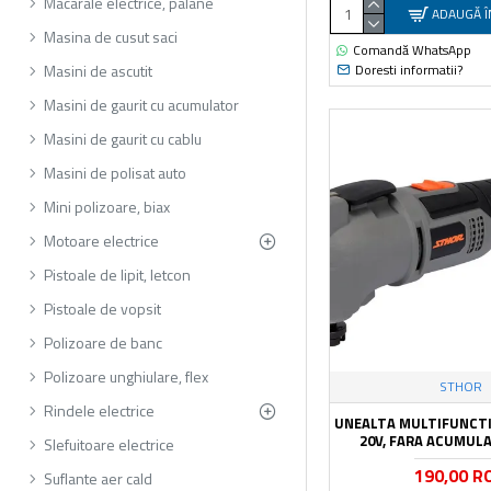
Macarale electrice, palane
ADAUGĂ Î
Masina de cusut saci
Comandă WhatsApp
Doresti informatii?
Masini de ascutit
Masini de gaurit cu acumulator
Masini de gaurit cu cablu
Masini de polisat auto
Mini polizoare, biax
Motoare electrice
Pistoale de lipit, letcon
Pistoale de vopsit
Polizoare de banc
Polizoare unghiulare, flex
STHOR
Rindele electrice
UNEALTA MULTIFUNCT
20V, FARA ACUMUL
Slefuitoare electrice
190,00 R
Suflante aer cald