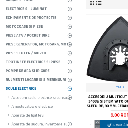
ELECTRICE SI ILUMINAT
ECHIPAMENTE DE PROTECTIE
MOTOCOASE SI PIESE
PIESE ATV / POCKET BIKE
PIESE GENERATOR, MOTOSAPA, MOTOPOMPA, ATOMIZOR
PIESE SCUTER / MOPED
TROTINETE ELECTRICE SI PIESE
POMPE DE APA SI IRIGARE
RULMENTI LAGARE SI SIMERINGURI
YATO
SCULE ELECTRICE
ACCESORIU MULTICUTT
Accesorii scule electrice si consumabile
34689, SISTEM YATO Q
SLEFUIRE, 90 MM, CERA
Amestecatoare electrice
9,00 RO
Aparate de lipit tevi
Aparate de sudura, invertoare sudura
ADAUGĂ Î