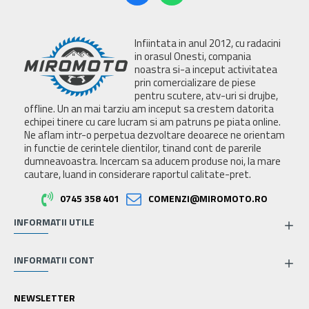
Infiintata in anul 2012, cu radacini
in orasul Onesti, compania
noastra si-a inceput activitatea
prin comercializare de piese
pentru scutere, atv-uri si drujbe,
offline. Un an mai tarziu am inceput sa crestem datorita
echipei tinere cu care lucram si am patruns pe piata online.
Ne aflam intr-o perpetua dezvoltare deoarece ne orientam
in functie de cerintele clientilor, tinand cont de parerile
dumneavoastra. Incercam sa aducem produse noi, la mare
cautare, luand in considerare raportul calitate-pret.
0745 358 401
COMENZI@MIROMOTO.RO
INFORMATII UTILE
INFORMATII CONT
NEWSLETTER