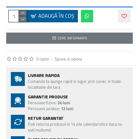
ADAUGĂ ÎN COŞ
CERE INFORMATII
0 opinii
-
Spune-ţi opinia
LIVRARE RAPIDA
Comanda ta ajunge rapid si sigur, prin curier, in toate
localitatile din tara
GARANTIE PRODUSE
Persoane fizice:
24 luni
Persoane juridice:
12 luni
RETUR GARANTAT
Poti returna produsul in 14 zile calendaristice daca nu
esti multumit