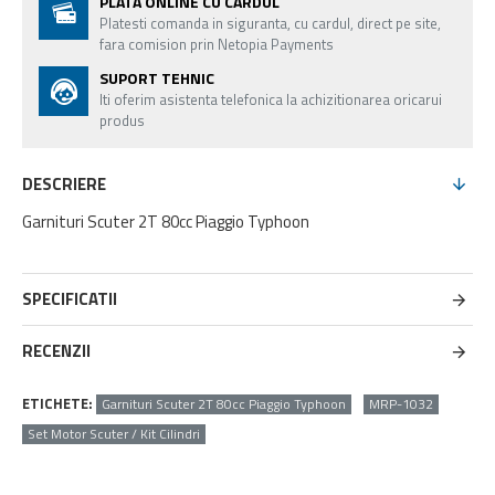
PLATA ONLINE CU CARDUL
Platesti comanda in siguranta, cu cardul, direct pe site,
fara comision prin Netopia Payments
SUPORT TEHNIC
Iti oferim asistenta telefonica la achizitionarea oricarui
produs
DESCRIERE
Garnituri Scuter 2T 80cc Piaggio Typhoon
SPECIFICATII
RECENZII
ETICHETE:
Garnituri Scuter 2T 80cc Piaggio Typhoon
MRP-1032
Set Motor Scuter / Kit Cilindri