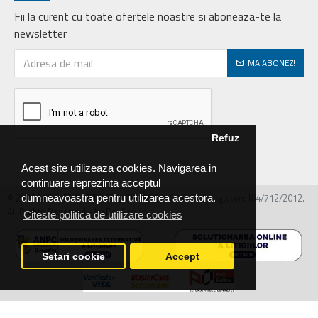
Fii la curent cu toate ofertele noastre si aboneaza-te la
newsletter
MA ABONEZ!
Refuz
Acest site utilizeaza cookies. Navigarea in
continuare reprezinta acceptul
© 2026 MIRALEX PARTS SRL, CIF: RO30468586, Nr.reg.com: J04/712/2012.
dumneavoastra pentru utilizarea acestora.
All Rights Reserved - by DevPro.ro
Citeste politica de utilizare cookies
Setari cookie
Accept