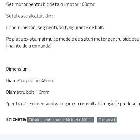
Set motor pentru bicicleta cu motor 100cmc
Setul este alcatuit din :
Cilindru, piston, segmenti, bolt, sigurante de bolt.
Pe piata exista mai multe modele de seturi motor pentru bicicleta.
(inainte de a comanda)
Dimensiuni:
Diametru piston: 49mm
Diametru bolt: 10mm
*pentru alte dimensiuni va rugam sa consultati imaginile produsului
ETICHETE:
Cilindru pentru motor bicicleta 100 cc
Calitatea I