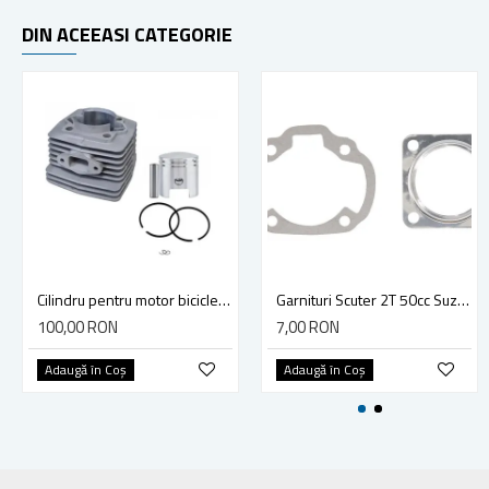
DIN ACEEASI CATEGORIE
Cilindru pentru motor bicicleta 80 cc (model 1) Calitatea I
Garnituri Scuter 2T 50cc Suzuki Katana A/C, Adress, Sepia, Tgb Junak 2T 41mm (cilindru)
100,00 RON
7,00 RON
Adaugă în Coş
Adaugă în Coş