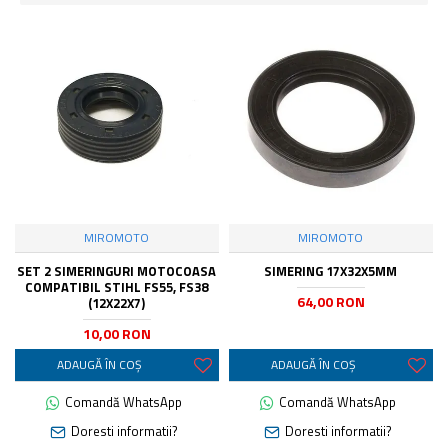
MIROMOTO
MIROMOTO
SET 2 SIMERINGURI MOTOCOASA
SIMERING 17X32X5MM
COMPATIBIL STIHL FS55, FS38
64,00 RON
(12X22X7)
10,00 RON
ADAUGĂ ÎN COŞ
ADAUGĂ ÎN COŞ
Comandă WhatsApp
Comandă WhatsApp
Doresti informatii?
Doresti informatii?