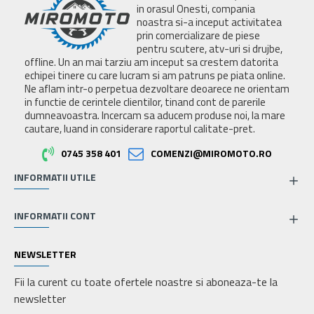
in orasul Onesti, compania
noastra si-a inceput activitatea
prin comercializare de piese
pentru scutere, atv-uri si drujbe,
offline. Un an mai tarziu am inceput sa crestem datorita
echipei tinere cu care lucram si am patruns pe piata online.
Ne aflam intr-o perpetua dezvoltare deoarece ne orientam
in functie de cerintele clientilor, tinand cont de parerile
dumneavoastra. Incercam sa aducem produse noi, la mare
cautare, luand in considerare raportul calitate-pret.
0745 358 401
COMENZI@MIROMOTO.RO
INFORMATII UTILE
INFORMATII CONT
NEWSLETTER
Fii la curent cu toate ofertele noastre si aboneaza-te la
newsletter