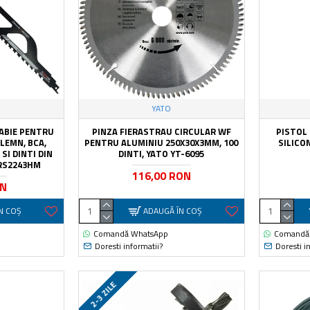
YATO
ABIE PENTRU
PINZA FIERASTRAU CIRCULAR WF
PISTOL
 LEMN, BCA,
PENTRU ALUMINIU 250X30X3MM, 100
SILICO
SI DINTI DIN
DINTI, YATO YT-6095
RS2243HM
116,00 RON
ON
N COŞ
ADAUGĂ ÎN COŞ
Comandă WhatsApp
Comandă
Doresti informatii?
Doresti i
2-3 ZILE