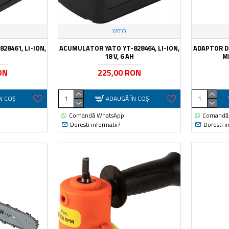
YATO
28461, LI-ION,
ACUMULATOR YATO YT-828464, LI-ION,
ADAPTOR DE
H
18 V, 6 AH
M
ON
225,00 RON
N COŞ
ADAUGĂ ÎN COŞ
Comandă WhatsApp
Comandă
Doresti informatii?
Doresti i