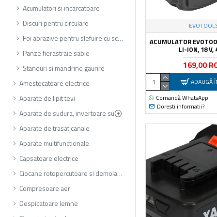
Acumulatori si incarcatoare
Discuri pentru circulare
EVOTOOL
Foi abrazive pentru slefuire cu scule electrice
ACUMULATOR EVOTOOL
LI-ION, 18 V,
Panze fierastraie sabie
169,00 R
Standuri si mandrine gaurire
ADAUGĂ Î
Amestecatoare electrice
Comandă WhatsApp
Aparate de lipit tevi
Doresti informatii?
Aparate de sudura, invertoare sudura
Aparate de trasat canale
Aparate multifunctionale
Capsatoare electrice
Ciocane rotopercutoare si demolatoare
Compresoare aer
Despicatoare lemne