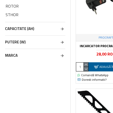
ROTOR
STHOR
URAL
CAPACITATE (AH)
VOREL
PROCRAF
YATO
PUTERE (W)
INCARCATOR PROCRAFT
28,00 R
MARCA
ADAUGĂ Î
Comandă WhatsApp
Doresti informatii?