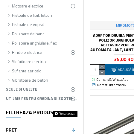
Motoare electrice
Pistoale de lipit, letcon
Pistoale de vopsit
MIROMOT
Polizoare de banc
ADAPTOR DRUJBA PEN
POLIZOR UNGHIULA
Polizoare unghiulare, flex
REZERVOR PENTR
AUTOMATA LANT, LANT 
Rindele electrice
35,00 R
Slefuitoare electrice
ADAUGĂ Î
Suflante aer cald
Comandă WhatsApp
Vibratoare de beton
Doresti informatii?
SCULE SI UNELTE
UTILAJE PENTRU GRADINA SI ZOOTEHNIE
FILTREAZA PRODUSELE
Reseteaza
PRET