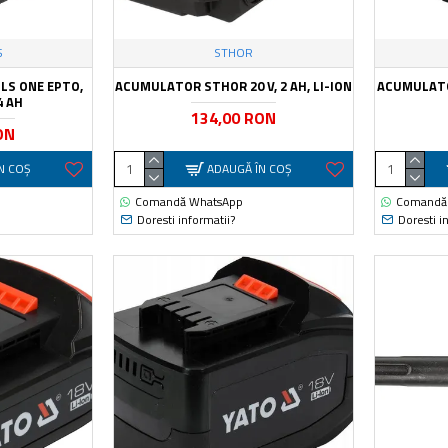
S
STHOR
S ONE EPTO,
ACUMULATOR STHOR 20 V, 2 AH, LI-ION
ACUMULATOR
 4 AH
134,00 RON
ON
N COŞ
ADAUGĂ ÎN COŞ
Comandă WhatsApp
Comandă
Doresti informatii?
Doresti i