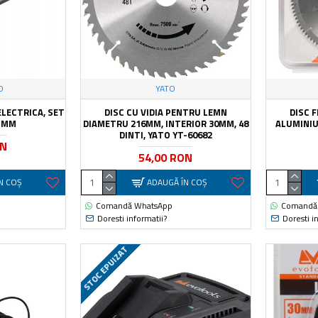
O
YATO
ELECTRICA, SET
DISC CU VIDIA PENTRU LEMN
DISC 
2 MM
DIAMETRU 216MM, INTERIOR 30MM, 48
ALUMINIU,
DINTI, YATO YT-60682
ON
54,00 RON
N COŞ
ADAUGĂ ÎN COŞ
Comandă WhatsApp
Comandă
Doresti informatii?
Doresti i
STOC EPUIZAT