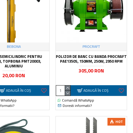
BEBONA
PROCRAFT
 SEMICILINDRIC PENTRU
POLIZOR DE BANC CU BANDA PROCRAFT
N, TOPBONA PMT20003,
PAE1350S, 150MM, 250W, 2950 RPM
ALUMINIU
305,00 RON
20,00 RON
ADAUGĂ ÎN COŞ
ADAUGĂ ÎN COŞ
 WhatsApp
Comandă WhatsApp
nformatii?
Doresti informatii?
HOT