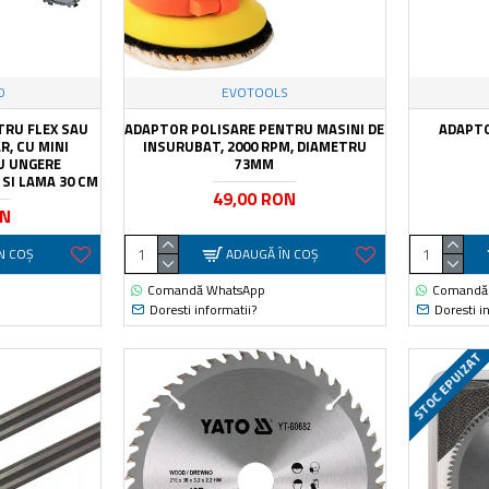
O
EVOTOOLS
TRU FLEX SAU
ADAPTOR POLISARE PENTRU MASINI DE
ADAPTO
R, CU MINI
INSURUBAT, 2000 RPM, DIAMETRU
U UNGERE
73MM
SI LAMA 30 CM
49,00 RON
ON
N COŞ
ADAUGĂ ÎN COŞ
Comandă WhatsApp
Comandă
Doresti informatii?
Doresti i
STOC EPUIZAT