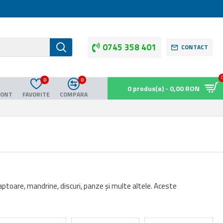
0745 358 401
CONTACT
0
0
0 produs(e) - 0,00 RON
CONT
FAVORITE
COMPARA
daptoare, mandrine, discuri, panze și multe altele. Aceste