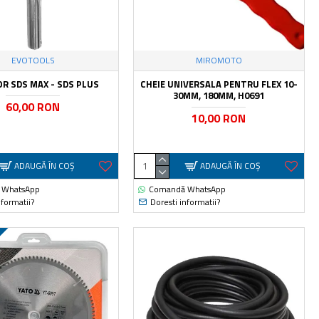
EVOTOOLS
MIROMOTO
R SDS MAX - SDS PLUS
CHEIE UNIVERSALA PENTRU FLEX 10-
30MM, 180MM, H0691
60,00 RON
10,00 RON
ADAUGĂ ÎN COŞ
ADAUGĂ ÎN COŞ
 WhatsApp
Comandă WhatsApp
nformatii?
Doresti informatii?