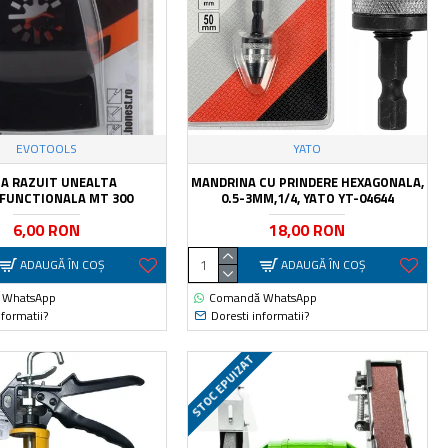
EVOTOOLS
YATO
A RAZUIT UNEALTA
MANDRINA CU PRINDERE HEXAGONALA,
FUNCTIONALA MT 300
0.5-3MM,1/4, YATO YT-04644
6,00 RON
18,00 RON
ADAUGĂ ÎN COŞ
ADAUGĂ ÎN COŞ
 WhatsApp
Comandă WhatsApp
nformatii?
Doresti informatii?
STOC EPUIZAT