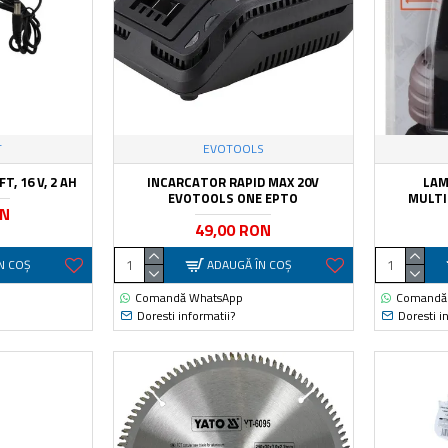
T
EVOTOOLS
, 16 V, 2 AH
INCARCATOR RAPID MAX 20V
LAM
EVOTOOLS ONE EPTO
MULTI
ON
49,00 RON
N COŞ
ADAUGĂ ÎN COŞ
Comandă WhatsApp
Comandă
Doresti informatii?
Doresti i