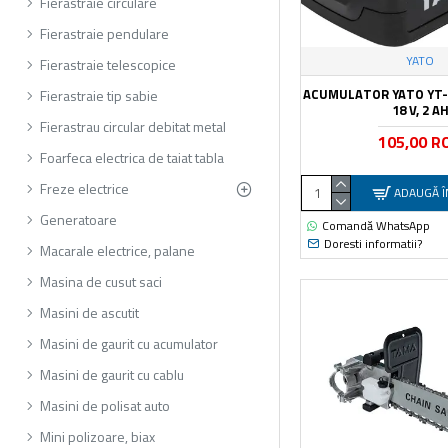
Fierastraie circulare
Fierastraie pendulare
YATO
Fierastraie telescopice
ACUMULATOR YATO YT-8
Fierastraie tip sabie
18 V, 2 A
Fierastrau circular debitat metal
105,00 R
Foarfeca electrica de taiat tabla
Freze electrice
ADAUGĂ Î
Generatoare
Comandă WhatsApp
Doresti informatii?
Macarale electrice, palane
Masina de cusut saci
Masini de ascutit
Masini de gaurit cu acumulator
Masini de gaurit cu cablu
Masini de polisat auto
Mini polizoare, biax