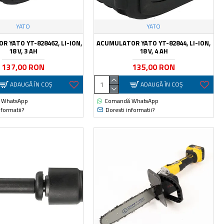
YATO
YATO
 YATO YT-828462, LI-ION,
ACUMULATOR YATO YT-82844, LI-ION,
18 V, 3 AH
18 V, 4 AH
137,00 RON
135,00 RON
ADAUGĂ ÎN COŞ
ADAUGĂ ÎN COŞ
 WhatsApp
Comandă WhatsApp
nformatii?
Doresti informatii?