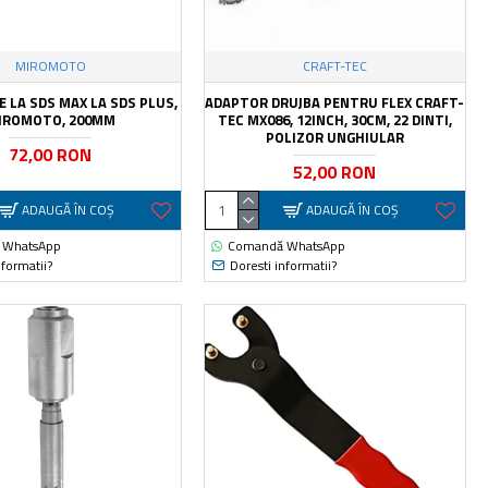
MIROMOTO
CRAFT-TEC
 LA SDS MAX LA SDS PLUS,
ADAPTOR DRUJBA PENTRU FLEX CRAFT-
IROMOTO, 200MM
TEC MX086, 12INCH, 30CM, 22 DINTI,
POLIZOR UNGHIULAR
72,00 RON
52,00 RON
ADAUGĂ ÎN COŞ
ADAUGĂ ÎN COŞ
 WhatsApp
Comandă WhatsApp
nformatii?
Doresti informatii?