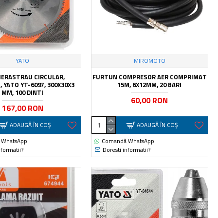
YATO
MIROMOTO
FIERASTRAU CIRCULAR,
FURTUN COMPRESOR AER COMPRIMAT
 YATO YT-6097, 300X30X3
15M, 6X12MM, 20 BARI
MM, 100 DINTI
60,00 RON
167,00 RON
ADAUGĂ ÎN COŞ
ADAUGĂ ÎN COŞ
 WhatsApp
Comandă WhatsApp
nformatii?
Doresti informatii?