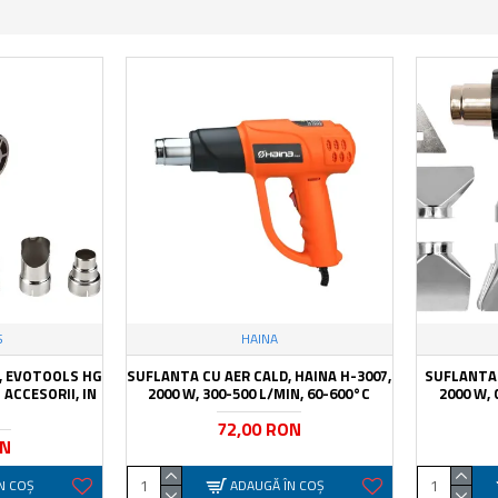
S
HAINA
, EVOTOOLS HG
SUFLANTA CU AER CALD, HAINA H-3007,
SUFLANTA 
 ACCESORII, IN
2000 W, 300-500 L/MIN, 60-600°C
2000 W, 
72,00 RON
ON
N COŞ
ADAUGĂ ÎN COŞ