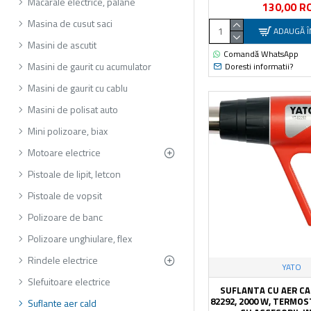
Macarale electrice, palane
130,00 R
Masina de cusut saci
ADAUGĂ Î
Masini de ascutit
Comandă WhatsApp
Masini de gaurit cu acumulator
Doresti informatii?
Masini de gaurit cu cablu
Masini de polisat auto
Mini polizoare, biax
Motoare electrice
Pistoale de lipit, letcon
Pistoale de vopsit
Polizoare de banc
Polizoare unghiulare, flex
Rindele electrice
YATO
Slefuitoare electrice
SUFLANTA CU AER CA
82292, 2000 W, TERMO
Suflante aer cald