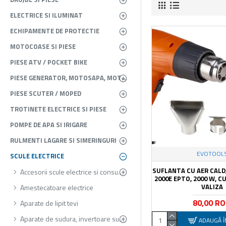
ELECTRICE SI ILUMINAT
ECHIPAMENTE DE PROTECTIE
MOTOCOASE SI PIESE
PIESE ATV / POCKET BIKE
PIESE GENERATOR, MOTOSAPA, MOTOPOMPA, ATOMIZOR
PIESE SCUTER / MOPED
TROTINETE ELECTRICE SI PIESE
POMPE DE APA SI IRIGARE
RULMENTI LAGARE SI SIMERINGURI
EVOTOOL
SCULE ELECTRICE
SUFLANTA CU AER CALD
Accesorii scule electrice si consumabile
2000E EPTO, 2000 W, CU
VALIZA
Amestecatoare electrice
80,00 R
Aparate de lipit tevi
Aparate de sudura, invertoare sudura
ADAUGĂ Î