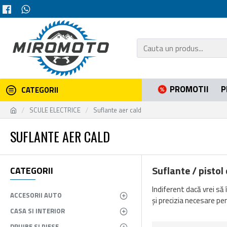
PROMOTII
P
CATEGORII
SCULE ELECTRICE
Suflante aer cald
SUFLANTE AER CALD
Suflante / pistol 
CATEGORII
Indiferent dacă vrei să 
ACCESORII AUTO
și precizia necesare pen
CASA SI INTERIOR
DRUJBE SI PIESE