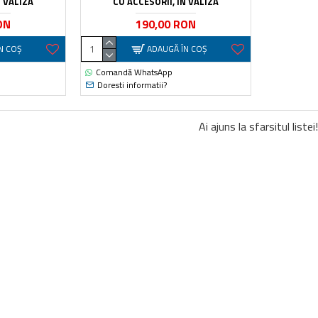
N VALIZA
CU ACCESORII, IN VALIZA
ON
190,00 RON
N COŞ
ADAUGĂ ÎN COŞ
Comandă WhatsApp
Doresti informatii?
Ai ajuns la sfarsitul listei!