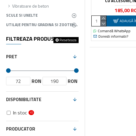
CU ACCESORII, I
Vibratoare de beton
185,00 R
SCULE SI UNELTE
ADAUGĂ Î
UTILAJE PENTRU GRADINA SI ZOOTEHNIE
Comandă WhatsApp
Doresti informatii?
FILTREAZA PRODUSELE
Reseteaza
PRET
RON
RON
DISPONIBILITATE
In stoc
10
PRODUCATOR