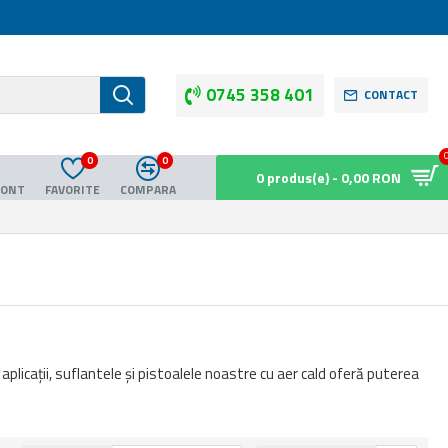
0745 358 401
CONTACT
0
0
0 produs(e) - 0,00 RON
CONT
FAVORITE
COMPARA
aplicații, suflantele și pistoalele noastre cu aer cald oferă puterea