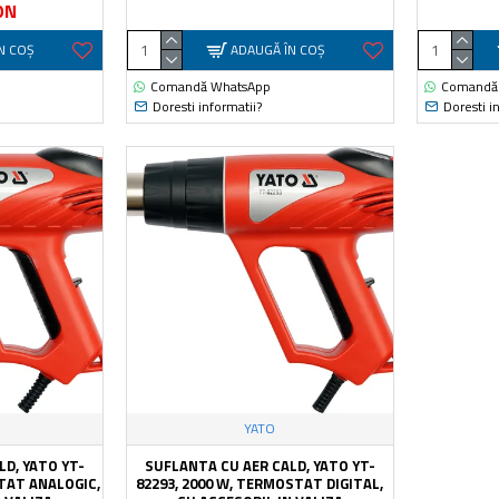
ON
N COŞ
ADAUGĂ ÎN COŞ
Comandă WhatsApp
Comandă
Doresti informatii?
Doresti i
YATO
LD, YATO YT-
SUFLANTA CU AER CALD, YATO YT-
STAT ANALOGIC,
82293, 2000 W, TERMOSTAT DIGITAL,