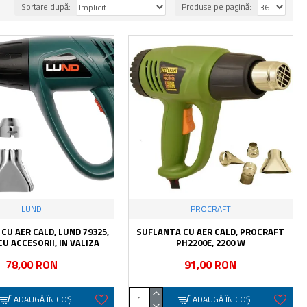
Sortare după:
Produse pe pagină:
LUND
PROCRAFT
CU AER CALD, LUND 79325,
SUFLANTA CU AER CALD, PROCRAFT
CU ACCESORII, IN VALIZA
PH2200E, 2200 W
78,00 RON
91,00 RON
ADAUGĂ ÎN COŞ
ADAUGĂ ÎN COŞ