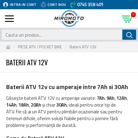
0745 358 401
INTRA IN CONT
CONT NOU
0
PIESE ATV / POCKET BIKE
Baterii ATV 12V
BATERII ATV 12V
Baterii ATV 12v cu amperaje intre 7Ah si 30Ah
Găsește baterii ATV 12V cu amperaje variate:
7Ah
,
9Ah
,
12Ah
,
14Ah
,
18Ah
,
20Ah
și chiar
30Ah
, ideali pentru orice tip de
ATV. Fie că ai un ATV pentru plimbări ocazionale sau pentru
terenuri dificile, oferim soluții fiabile pentru o pornire fără
probleme și performanță de durată.