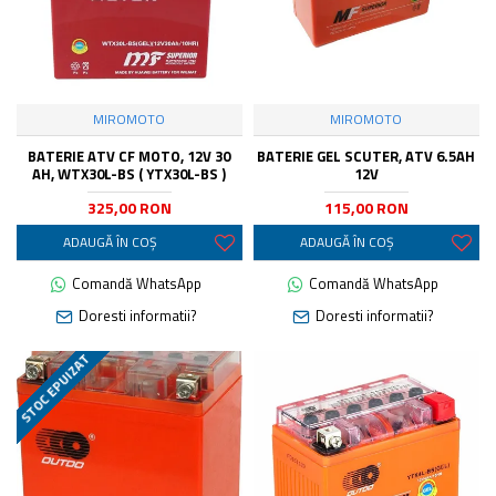
MIROMOTO
MIROMOTO
BATERIE ATV CF MOTO, 12V 30
BATERIE GEL SCUTER, ATV 6.5AH
AH, WTX30L-BS ( YTX30L-BS )
12V
325,00 RON
115,00 RON
ADAUGĂ ÎN COŞ
ADAUGĂ ÎN COŞ
Comandă WhatsApp
Comandă WhatsApp
Doresti informatii?
Doresti informatii?
STOC EPUIZAT