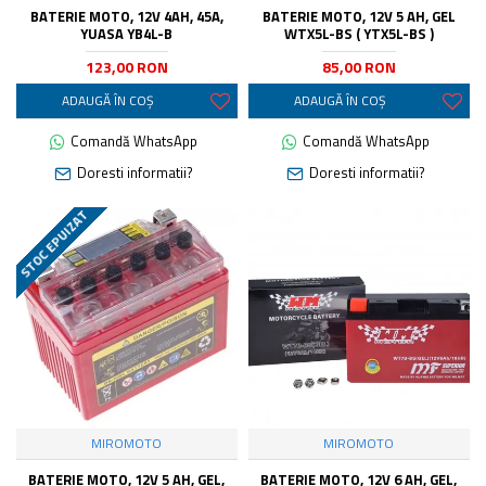
BATERIE MOTO, 12V 4AH, 45A,
BATERIE MOTO, 12V 5 AH, GEL
YUASA YB4L-B
WTX5L-BS ( YTX5L-BS )
123,00 RON
85,00 RON
ADAUGĂ ÎN COŞ
ADAUGĂ ÎN COŞ
Comandă WhatsApp
Comandă WhatsApp
Doresti informatii?
Doresti informatii?
STOC EPUIZAT
MIROMOTO
MIROMOTO
BATERIE MOTO, 12V 5 AH, GEL,
BATERIE MOTO, 12V 6 AH, GEL,