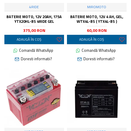
4RIDE
MIROMOTO
BATERIE MOTO, 12V 20AH, 175A
BATERIE MOTO, 12V 4 AH, GEL,
YTX20HL-BS 4RIDE GEL
WTX4L-BS ( YTX4L-BS )
375,00 RON
60,00 RON
ADAUGĂ ÎN COŞ
ADAUGĂ ÎN COŞ
Comandă WhatsApp
Comandă WhatsApp
Doresti informatii?
Doresti informatii?