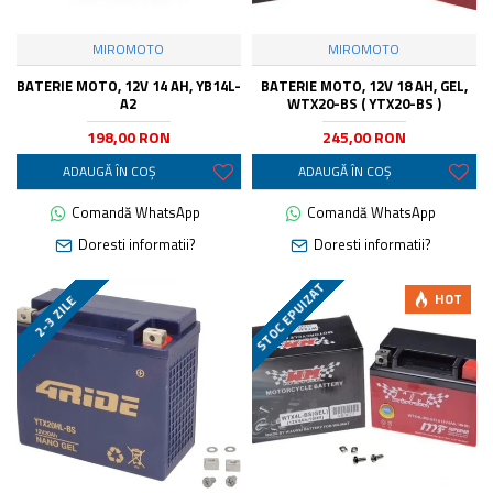
MIROMOTO
MIROMOTO
BATERIE MOTO, 12V 14 AH, YB14L-
BATERIE MOTO, 12V 18 AH, GEL,
A2
WTX20-BS ( YTX20-BS )
198,00 RON
245,00 RON
ADAUGĂ ÎN COŞ
ADAUGĂ ÎN COŞ
Comandă WhatsApp
Comandă WhatsApp
Doresti informatii?
Doresti informatii?
STOC EPUIZAT
HOT
2-3 ZILE