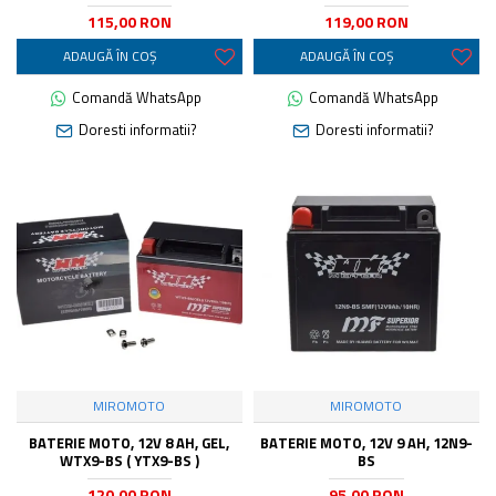
115,00 RON
119,00 RON
ADAUGĂ ÎN COŞ
ADAUGĂ ÎN COŞ
Comandă WhatsApp
Comandă WhatsApp
Doresti informatii?
Doresti informatii?
MIROMOTO
MIROMOTO
BATERIE MOTO, 12V 8 AH, GEL,
BATERIE MOTO, 12V 9 AH, 12N9-
WTX9-BS ( YTX9-BS )
BS
120,00 RON
95,00 RON