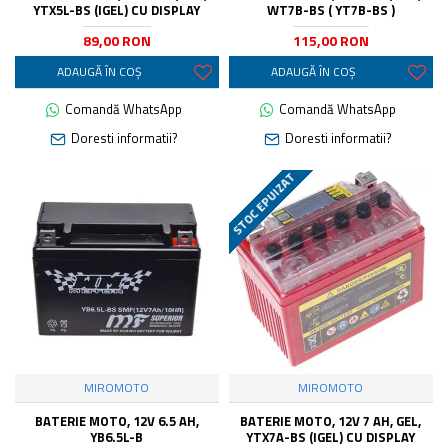
YTX5L-BS (IGEL) CU DISPLAY
WT7B-BS ( YT7B-BS )
89,00 RON
115,00 RON
ADAUGĂ ÎN COŞ
ADAUGĂ ÎN COŞ
Comandă WhatsApp
Comandă WhatsApp
Doresti informatii?
Doresti informatii?
STOC EPUIZAT
MIROMOTO
MIROMOTO
BATERIE MOTO, 12V 6.5 AH,
BATERIE MOTO, 12V 7 AH, GEL,
YB6.5L-B
YTX7A-BS (IGEL) CU DISPLAY