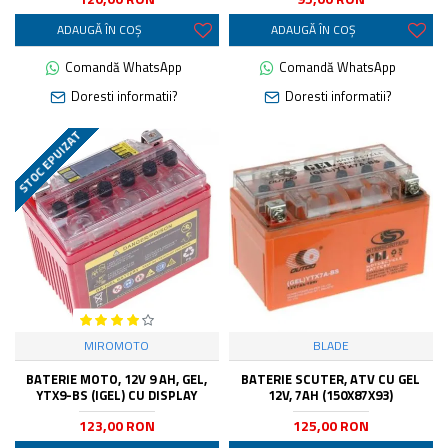
ADAUGĂ ÎN COŞ
ADAUGĂ ÎN COŞ
Comandă WhatsApp
Comandă WhatsApp
Doresti informatii?
Doresti informatii?
STOC EPUIZAT
MIROMOTO
BLADE
BATERIE MOTO, 12V 9 AH, GEL,
BATERIE SCUTER, ATV CU GEL
YTX9-BS (IGEL) CU DISPLAY
12V, 7AH (150X87X93)
123,00 RON
125,00 RON