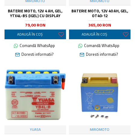
MIROMOTO
MIROMOTO
BATERIE MOTO, 12V 4 AH, GEL,
BATERIE MOTO, 12V 40 AH, GEL,
YTX4L-BS (IGEL) CU DISPLAY
OT40-12
79,00 RON
365,00 RON
ADAUGĂ ÎN COŞ
ADAUGĂ ÎN COŞ
Comandă WhatsApp
Comandă WhatsApp
Doresti informatii?
Doresti informatii?
YUASA
MIROMOTO