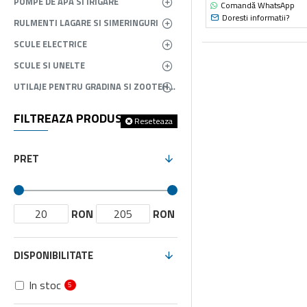
POMPE DE APA SI IRIGARE
Comandă WhatsApp
Doresti informatii?
RULMENTI LAGARE SI SIMERINGURI
SCULE ELECTRICE
SCULE SI UNELTE
UTILAJE PENTRU GRADINA SI ZOOTEHNIE
FILTREAZA PRODUSELE
Reseteaza
PRET
RON
RON
DISPONIBILITATE
In stoc
5