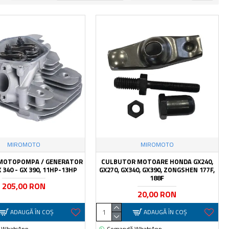
MIROMOTO
MIROMOTO
 MOTOPOMPA / GENERATOR
CULBUTOR MOTOARE HONDA GX240,
 340 - GX 390, 11HP-13HP
GX270, GX340, GX390, ZONGSHEN 177F,
188F
205,00 RON
20,00 RON
ADAUGĂ ÎN COŞ
ADAUGĂ ÎN COŞ
 WhatsApp
Comandă WhatsApp