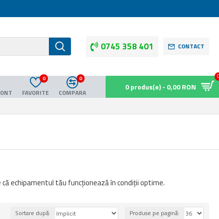
0745 358 401
CONTACT
0
0
0 produs(e) - 0,00 RON
CONT
FAVORITE
COMPARA
 că echipamentul tău funcționează în condiții optime.
Sortare după:
Produse pe pagină: