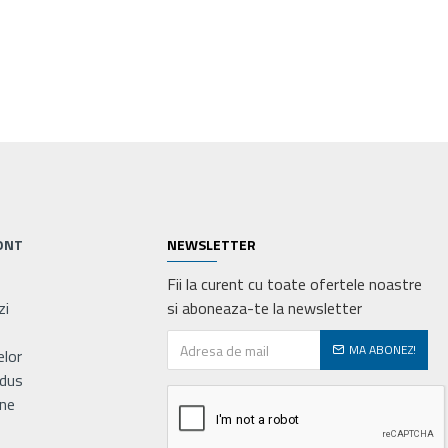
ONT
NEWSLETTER
Fii la curent cu toate ofertele noastre
zi
si aboneaza-te la newsletter
MA ABONEZ!
elor
odus
ne