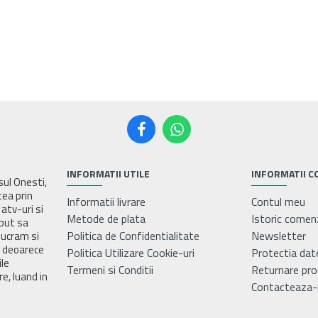
INFORMATII UTILE
INFORMATII C
asul Onesti,
tea prin
Informatii livrare
Contul meu
atv-uri si
Metode de plata
Istoric comen
eput sa
Politica de Confidentialitate
Newsletter
lucram si
e deoarece
Politica Utilizare Cookie-uri
Protectia dat
ile
Termeni si Conditii
Returnare pr
e, luand in
Contacteaza-