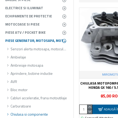
ELECTRICE SI ILUMINAT
ECHIPAMENTE DE PROTECTIE
MOTOCOASE SI PIESE
PIESE ATV / POCKET BIKE
PIESE GENERATOR, MOTOSAPA, MOTOPOMPA, ATOMIZOR
Senzori alerta motosapa, motocultor
Ambielaje
Ambreiaje motosapa
Aprindere, bobine inductie
MIROMOT
AVR
CHIULASA MOTOPOMPA
HONDA GX 160 / 5.5
Bloc motor
85,00 R
Cabluri acceleratie, frana motoutilaje
Carburatoare
ADAUGĂ Î
Chiulasa si componente
Comandă WhatsApp