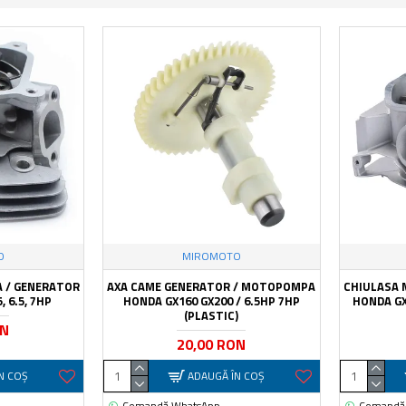
O
MIROMOTO
 / GENERATOR
AXA CAME GENERATOR / MOTOPOMPA
CHIULASA
, 6.5, 7HP
HONDA GX160 GX200 / 6.5HP 7HP
HONDA GX
(PLASTIC)
ON
20,00 RON
N COŞ
ADAUGĂ ÎN COŞ
Comandă WhatsApp
Comandă