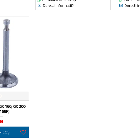
Doresti informatii?
Doresti i
O
X 160, GX 200
 168F)
ON
N COŞ