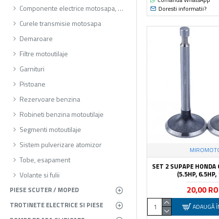
Componente electrice motosapa, motocultor
Doresti informatii?
Curele transmisie motosapa
Demaroare
Filtre motoutilaje
Garnituri
Pistoane
Rezervoare benzina
Robineti benzina motoutilaje
Segmenti motoutilaje
Sistem pulverizare atomizor
MIROMOT
Tobe, esapament
SET 2 SUPAPE HONDA G
(5.5HP, 6.5HP,
Volante si fulii
20,00 R
PIESE SCUTER / MOPED
TROTINETE ELECTRICE SI PIESE
ADAUGĂ Î