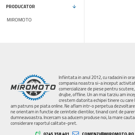
PRODUCATOR
MIROMOTO
Infiintata in anul 2012, cu radacini in or
compania noastra si-a inceput activita
comercializare de piese pentru scutere, 
drujbe, offline. Un an mai tarziu am inc
crestem datorita echipei tinere cu care 
am patruns pe piata online. Ne aflam intr-o perpetua dezvoltar
ne orientam in functie de cerintele clientilor, tinand cont de parer
dumneavoastra. Incercam sa aducem produse noi, la mare cautar
considerare raportul calitate-pret.
0745 358 401
COMENZI@MIROMOTO.RO