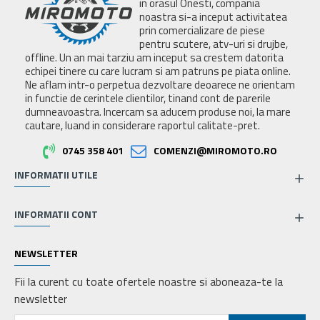
in orasul Onesti, compania
noastra si-a inceput activitatea
prin comercializare de piese
pentru scutere, atv-uri si drujbe,
offline. Un an mai tarziu am inceput sa crestem datorita
echipei tinere cu care lucram si am patruns pe piata online.
Ne aflam intr-o perpetua dezvoltare deoarece ne orientam
in functie de cerintele clientilor, tinand cont de parerile
dumneavoastra. Incercam sa aducem produse noi, la mare
cautare, luand in considerare raportul calitate-pret.
0745 358 401
COMENZI@MIROMOTO.RO
INFORMATII UTILE
INFORMATII CONT
NEWSLETTER
Fii la curent cu toate ofertele noastre si aboneaza-te la
newsletter