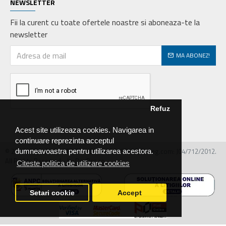
NEWSLETTER
Fii la curent cu toate ofertele noastre si aboneaza-te la
newsletter
MA ABONEZ!
Refuz
Acest site utilizeaza cookies. Navigarea in
continuare reprezinta acceptul
© 2026 MIRALEX PARTS SRL, CIF: RO30468586, Nr.reg.com: J04/712/2012.
dumneavoastra pentru utilizarea acestora.
All Rights Reserved - by DevPro.ro
Citeste politica de utilizare cookies
Setari cookie
Accept