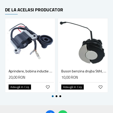
DE LA ACELASI PRODUCATOR
Aprindere, bobina inductie motocoasa chinezeasca TL43 TL 52, Ruris Dac 210, Dac 310
Buson benzina drujba Stihl, model cu clapeta
20,00 RON
10,00 RON
Adaugă în Coş
Adaugă în Coş