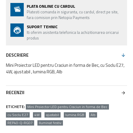
PLATA ONLINE CU CARDUL
Platesti comanda in siguranta, cu cardul, direct pe site,
fara comision prin Netopia Payments
SUPORT TEHNIC
Iti oferim asistenta telefonica la achizitionarea oricarui
produs
DESCRIERE
Mini Proiector LED pentru Craciun in forma de Bec, cu Soclu E27,
4W, ajustabil , lumina RGB, Alb
RECENZII
ETICHETE:
Mini Proiector LED pentru Craciun in forma de Bec
cu Soclu E27
4W
ajustabil
lumina RGB
Alb
REP40-Q-RG07
Iluminat festiv