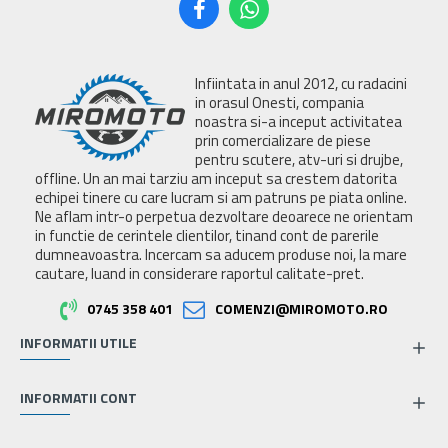
Infiintata in anul 2012, cu radacini
in orasul Onesti, compania
noastra si-a inceput activitatea
prin comercializare de piese
pentru scutere, atv-uri si drujbe,
offline. Un an mai tarziu am inceput sa crestem datorita
echipei tinere cu care lucram si am patruns pe piata online.
Ne aflam intr-o perpetua dezvoltare deoarece ne orientam
in functie de cerintele clientilor, tinand cont de parerile
dumneavoastra. Incercam sa aducem produse noi, la mare
cautare, luand in considerare raportul calitate-pret.
0745 358 401
COMENZI@MIROMOTO.RO
INFORMATII UTILE
INFORMATII CONT