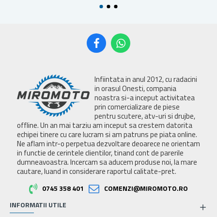
Infiintata in anul 2012, cu radacini
in orasul Onesti, compania
noastra si-a inceput activitatea
prin comercializare de piese
pentru scutere, atv-uri si drujbe,
offline. Un an mai tarziu am inceput sa crestem datorita
echipei tinere cu care lucram si am patruns pe piata online.
Ne aflam intr-o perpetua dezvoltare deoarece ne orientam
in functie de cerintele clientilor, tinand cont de parerile
dumneavoastra. Incercam sa aducem produse noi, la mare
cautare, luand in considerare raportul calitate-pret.
0745 358 401
COMENZI@MIROMOTO.RO
INFORMATII UTILE