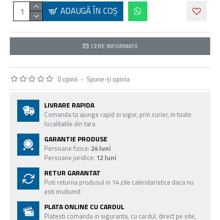
ADAUGĂ ÎN COŞ
CERE INFORMATII
0 opinii
-
Spune-ţi opinia
LIVRARE RAPIDA
Comanda ta ajunge rapid si sigur, prin curier, in toate
localitatile din tara
GARANTIE PRODUSE
Persoane fizice:
24 luni
Persoane juridice:
12 luni
RETUR GARANTAT
Poti returna produsul in 14 zile calendaristice daca nu
esti multumit
PLATA ONLINE CU CARDUL
Platesti comanda in siguranta, cu cardul, direct pe site,