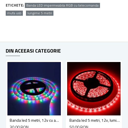
ETICHETE:
Banda LED impermeabila RGB cu telecomanda
mufa usb
lungime 5 metri
DIN ACEEASI CATEGORIE
Banda led 5 metri, 12v cu adaptor, lumina RGB, telecomanda, adeziva
Banda led 5 metri, 12v, lumina culoare rosu, 7.2w, ip65
30,00 RON
50,00 RON