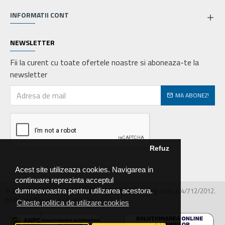
INFORMATII CONT
NEWSLETTER
Fii la curent cu toate ofertele noastre si aboneaza-te la
newsletter
MA ABONEZ!
Refuz
Acest site utilizeaza cookies. Navigarea in
continuare reprezinta acceptul
© 2026 MIRALEX PARTS SRL, CIF: RO30468586, Nr.reg.com: J04/712/2012.
dumneavoastra pentru utilizarea acestora.
All Rights Reserved - by DevPro.ro
Citeste politica de utilizare cookies