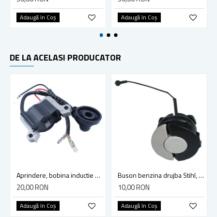
Adaugă în Coş
Adaugă în Coş
DE LA ACELASI PRODUCATOR
Aprindere, bobina inductie motocoasa chinezeasca TL43 TL 52, Ruris Dac 210, Dac 310
Buson benzina drujba Stihl, model cu clapeta
20,00 RON
10,00 RON
Adaugă în Coş
Adaugă în Coş