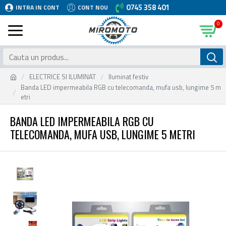
0745 358 401
INTRA IN CONT
CONT NOU
0
ELECTRICE SI ILUMINAT
Iluminat festiv
Banda LED impermeabila RGB cu telecomanda, mufa usb, lungime 5 m
etri
BANDA LED IMPERMEABILA RGB CU
TELECOMANDA, MUFA USB, LUNGIME 5 METRI