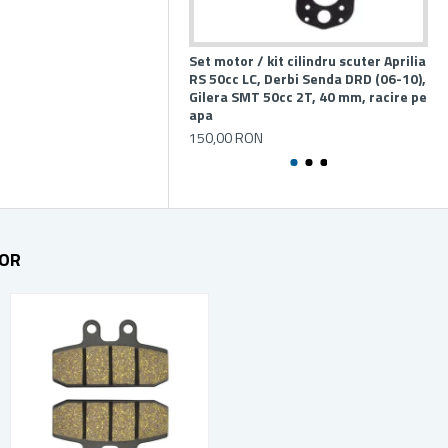
Set motor / kit cilindru scuter Aprilia
Set
RS 50cc LC, Derbi Senda DRD (06-10),
150
Gilera SMT 50cc 2T, 40 mm, racire pe
10
apa
150,00 RON
TOR