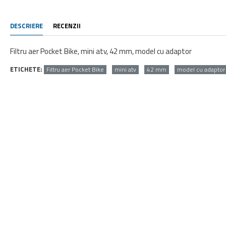
DESCRIERE
RECENZII
Filtru aer Pocket Bike, mini atv, 42 mm, model cu adaptor
ETICHETE:
Filtru aer Pocket Bike
mini atv
42 mm
model cu adaptor