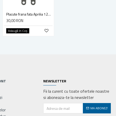
Filtru aer Atv Linhai 260cc, 300cc
Placute frana fata Aprilia 125 150 200 400 500 Tuareg Wind ETX MALAGUTI 125
75,00 RON
30,00 RON
Adaugă în Coş
Adaugă în Coş
ONT
NEWSLETTER
Fii la curent cu toate ofertele noastre
zi
si aboneaza-te la newsletter
MA ABONEZ!
elor