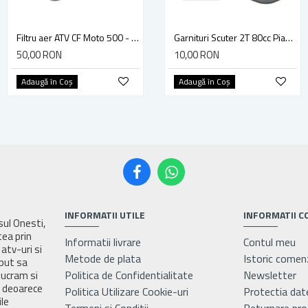
Filtru aer ATV CF Moto 500 - 800, Negru
Filtru aer ATV CF Moto 500 - 800cc
Garnituri Scuter 2T 80cc Piaggio Typhoon
50,00 RON
76,00 RON
10,00 RON
Adaugă în Coş
Adaugă în Coş
Adaugă în Coş
INFORMATII UTILE
INFORMATII C
asul Onesti,
tea prin
Informatii livrare
Contul meu
atv-uri si
Metode de plata
Istoric comen
eput sa
Politica de Confidentialitate
Newsletter
lucram si
e deoarece
Politica Utilizare Cookie-uri
Protectia dat
ile