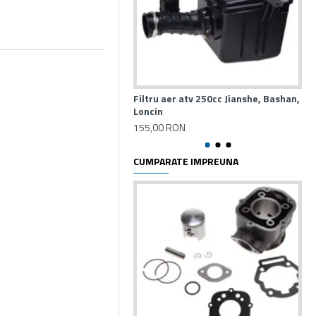
Filtru aer atv 250cc Jianshe, Bashan,
Fil
Loncin
60
155,00 RON
CUMPARATE IMPREUNA