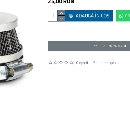
25,00 RON
ADAUGĂ ÎN COŞ
CO
CERE INFORMATII
0 opinii
-
Spune-ţi opinia