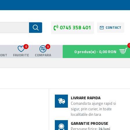
0745 358 401
CONTACT
0
0
0 produs(e) - 0,00 RON
CONT
FAVORITE
COMPARA
LIVRARE RAPIDA
Comanda ta ajunge rapid si
sigur, prin curier, in toate
localitatile din tara
GARANTIE PRODUSE
Persoane fizice:
24 luni