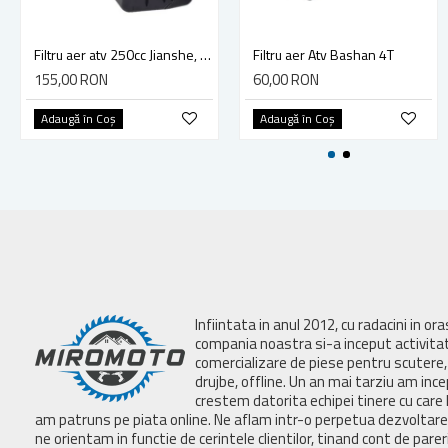
Filtru aer atv 250cc Jianshe, Bashan, Loncin
Filtru aer Atv Bashan 4T
155,00 RON
60,00 RON
Adaugă în Coş
Adaugă în Coş
Infiintata in anul 2012, cu radacini in or
compania noastra si-a inceput activita
comercializare de piese pentru scutere, 
drujbe, offline. Un an mai tarziu am inc
crestem datorita echipei tinere cu care 
am patruns pe piata online. Ne aflam intr-o perpetua dezvoltar
ne orientam in functie de cerintele clientilor, tinand cont de parer