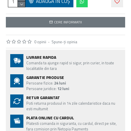
ADAUGĂ ÎN COŞ
CERE INFORMATII
0 opinii
-
Spune-ţi opinia
LIVRARE RAPIDA
Comanda ta ajunge rapid si sigur, prin curier, in toate
localitatile din tara
GARANTIE PRODUSE
Persoane fizice:
24 luni
Persoane juridice:
12 luni
RETUR GARANTAT
Poti returna produsul in 14 zile calendaristice daca nu
esti multumit
PLATA ONLINE CU CARDUL
Platesti comanda in siguranta, cu cardul, direct pe site,
fara comision prin Netopia Payments