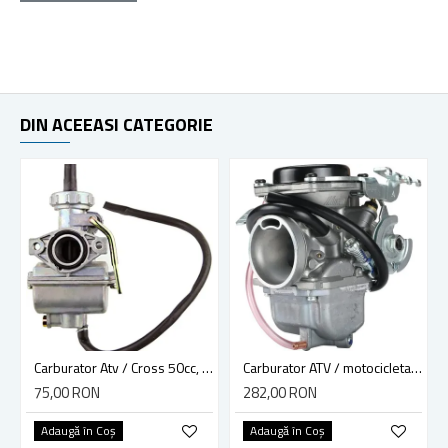
DIN ACEEASI CATEGORIE
Carburator Atv / Cross 50cc, 90cc, 110cc 4T PZ 16
Carburator ATV / motocicleta Suzuki GN 200, GS 200, GXT 200
75,00 RON
282,00 RON
Adaugă în Coş
Adaugă în Coş