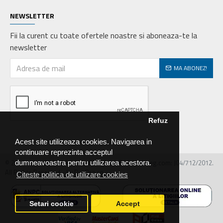
NEWSLETTER
Fii la curent cu toate ofertele noastre si aboneaza-te la
newsletter
MA ABONEZ!
Refuz
Acest site utilizeaza cookies. Navigarea in
continuare reprezinta acceptul
© 2026 MIRALEX PARTS SRL, CIF: RO30468586, Nr.reg.com: J04/712/2012.
dumneavoastra pentru utilizarea acestora.
All Rights Reserved - by DevPro.ro
Citeste politica de utilizare cookies
Setari cookie
Accept