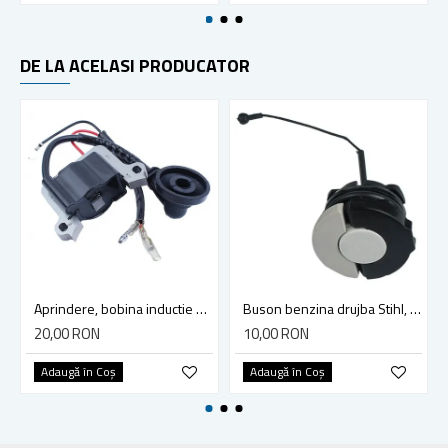
DE LA ACELASI PRODUCATOR
Aprindere, bobina inductie motocoasa chinezeasca TL43 TL 52, Ruris Dac 210, Dac 310
Buson benzina drujba Stihl, model cu clapeta
20,00 RON
10,00 RON
Adaugă în Coş
Adaugă în Coş