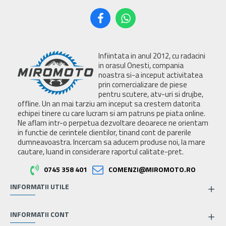
Infiintata in anul 2012, cu radacini
in orasul Onesti, compania
noastra si-a inceput activitatea
prin comercializare de piese
pentru scutere, atv-uri si drujbe,
offline. Un an mai tarziu am inceput sa crestem datorita
echipei tinere cu care lucram si am patruns pe piata online.
Ne aflam intr-o perpetua dezvoltare deoarece ne orientam
in functie de cerintele clientilor, tinand cont de parerile
dumneavoastra. Incercam sa aducem produse noi, la mare
cautare, luand in considerare raportul calitate-pret.
0745 358 401
COMENZI@MIROMOTO.RO
INFORMATII UTILE
INFORMATII CONT