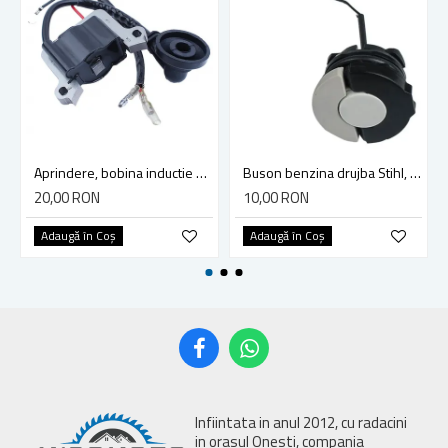
Aprindere, bobina inductie motocoasa chinezeasca TL43 TL 52, Ruris Dac 210, Dac 310
Buson benzina drujba Stihl, model cu clapeta
20,00 RON
10,00 RON
Adaugă în Coş
Adaugă în Coş
Infiintata in anul 2012, cu radacini
in orasul Onesti, compania