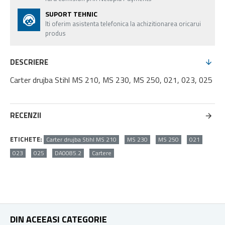
SUPORT TEHNIC
Iti oferim asistenta telefonica la achizitionarea oricarui
produs
DESCRIERE
Carter drujba Stihl MS 210, MS 230, MS 250, 021, 023, 025
RECENZII
ETICHETE:
Carter drujba Stihl MS 210
MS 230
MS 250
021
023
025
DA0085.2
Cartere
DIN ACEEASI CATEGORIE