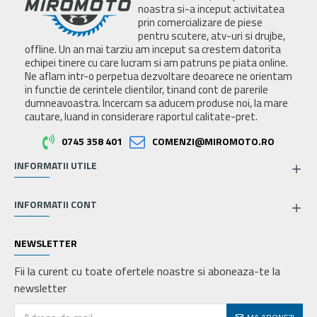
noastra si-a inceput activitatea
prin comercializare de piese
pentru scutere, atv-uri si drujbe,
offline. Un an mai tarziu am inceput sa crestem datorita
echipei tinere cu care lucram si am patruns pe piata online.
Ne aflam intr-o perpetua dezvoltare deoarece ne orientam
in functie de cerintele clientilor, tinand cont de parerile
dumneavoastra. Incercam sa aducem produse noi, la mare
cautare, luand in considerare raportul calitate-pret.
0745 358 401
COMENZI@MIROMOTO.RO
INFORMATII UTILE
INFORMATII CONT
NEWSLETTER
Fii la curent cu toate ofertele noastre si aboneaza-te la
newsletter