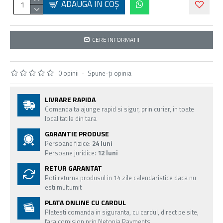
ADAUGĂ ÎN COŞ
CERE INFORMATII
0 opinii
-
Spune-ţi opinia
LIVRARE RAPIDA
Comanda ta ajunge rapid si sigur, prin curier, in toate
localitatile din tara
GARANTIE PRODUSE
Persoane fizice:
24 luni
Persoane juridice:
12 luni
RETUR GARANTAT
Poti returna produsul in 14 zile calendaristice daca nu
esti multumit
PLATA ONLINE CU CARDUL
Platesti comanda in siguranta, cu cardul, direct pe site,
fara comision prin Netopia Payments