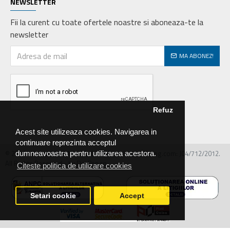
NEWSLETTER
Fii la curent cu toate ofertele noastre si aboneaza-te la
newsletter
MA ABONEZ!
Refuz
Acest site utilizeaza cookies. Navigarea in
continuare reprezinta acceptul
© 2026 MIRALEX PARTS SRL, CIF: RO30468586, Nr.reg.com: J04/712/2012.
dumneavoastra pentru utilizarea acestora.
All Rights Reserved - by DevPro.ro
Citeste politica de utilizare cookies
Setari cookie
Accept