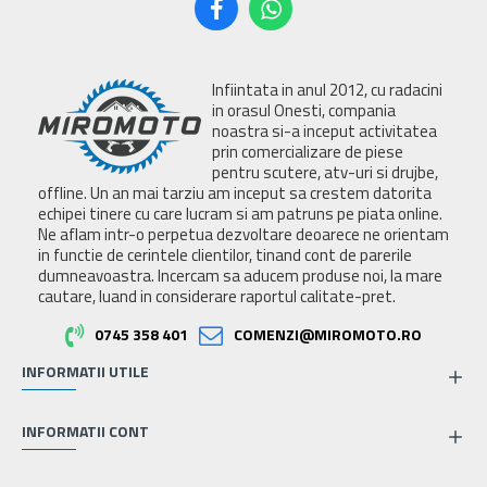
Infiintata in anul 2012, cu radacini
in orasul Onesti, compania
noastra si-a inceput activitatea
prin comercializare de piese
pentru scutere, atv-uri si drujbe,
offline. Un an mai tarziu am inceput sa crestem datorita
echipei tinere cu care lucram si am patruns pe piata online.
Ne aflam intr-o perpetua dezvoltare deoarece ne orientam
in functie de cerintele clientilor, tinand cont de parerile
dumneavoastra. Incercam sa aducem produse noi, la mare
cautare, luand in considerare raportul calitate-pret.
0745 358 401
COMENZI@MIROMOTO.RO
INFORMATII UTILE
INFORMATII CONT