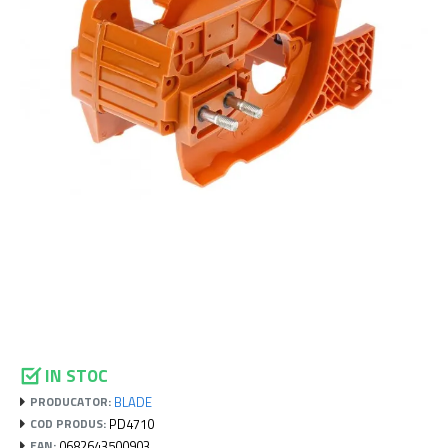
IN STOC
BLADE
PRODUCATOR:
PD4710
COD PRODUS:
0682643500903
EAN: