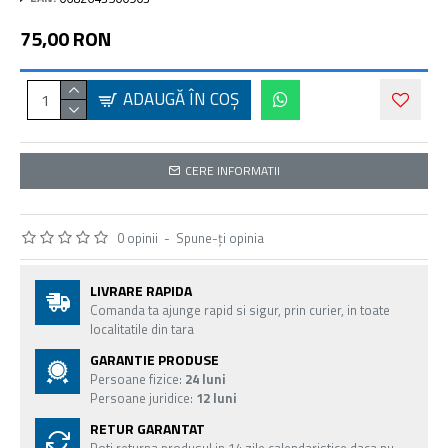
75,00 RON
ADAUGĂ ÎN COŞ
CERE INFORMATII
0 opinii
-
Spune-ţi opinia
LIVRARE RAPIDA
Comanda ta ajunge rapid si sigur, prin curier, in toate
localitatile din tara
GARANTIE PRODUSE
Persoane fizice:
24 luni
Persoane juridice:
12 luni
RETUR GARANTAT