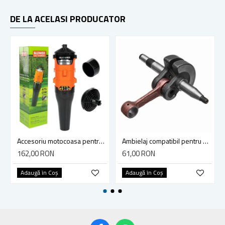
DE LA ACELASI PRODUCATOR
Accesoriu motocoasa pentru suflat frunze, Blade, 13.5 m3/minut, diametru teava 28mm - Tija 9 dinti
Ambielaj compatibil pentru drujba Husqvarna 365, 371, 372
162,00 RON
61,00 RON
Adaugă în Coş
Adaugă în Coş