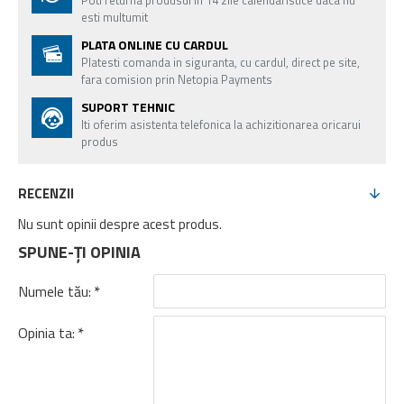
Poti returna produsul in 14 zile calendaristice daca nu
esti multumit
PLATA ONLINE CU CARDUL
Platesti comanda in siguranta, cu cardul, direct pe site,
fara comision prin Netopia Payments
SUPORT TEHNIC
Iti oferim asistenta telefonica la achizitionarea oricarui
produs
RECENZII
Nu sunt opinii despre acest produs.
SPUNE-ŢI OPINIA
Numele tău:
Opinia ta: