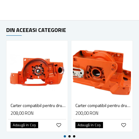
DIN ACEEASI CATEGORIE
Carter compatibil pentru drujba Husqvarna 365, 371, 372
Carter compatibil pentru drujba Husqvarna 61, 268, 272XP
208,00 RON
200,00 RON
Adaugă în Coş
Adaugă în Coş