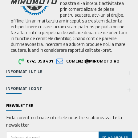
noastra si-a inceput activitatea
prin comercializare de piese
pentru scutere, atv-uri si drujbe,
offline. Un an mai tarziu am inceput sa crestem datorita
echipei tinere cu care lucram si am patruns pe piata online.
Ne aflam intr-o perpetua dezvoltare deoarece ne orientam
in functie de cerintele clientilor, tinand cont de parerile
dumneavoastra. Incercam sa aducem produse noi, la mare
cautare, luand in considerare raportul calitate-pret.
0745 358 401
COMENZI@MIROMOTO.RO
INFORMATII UTILE
INFORMATII CONT
NEWSLETTER
Fii la curent cu toate ofertele noastre si aboneaza-te la
newsletter
MA ABONEZ!