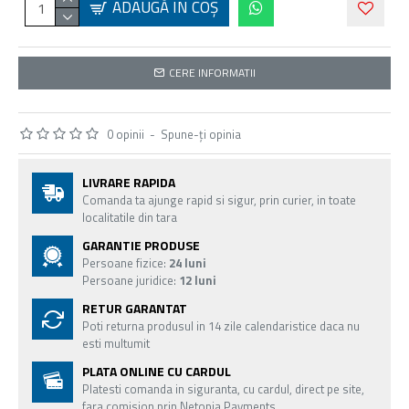
ADAUGĂ ÎN COŞ
CERE INFORMATII
0 opinii
-
Spune-ţi opinia
LIVRARE RAPIDA
Comanda ta ajunge rapid si sigur, prin curier, in toate
localitatile din tara
GARANTIE PRODUSE
Persoane fizice:
24 luni
Persoane juridice:
12 luni
RETUR GARANTAT
Poti returna produsul in 14 zile calendaristice daca nu
esti multumit
PLATA ONLINE CU CARDUL
Platesti comanda in siguranta, cu cardul, direct pe site,
fara comision prin Netopia Payments