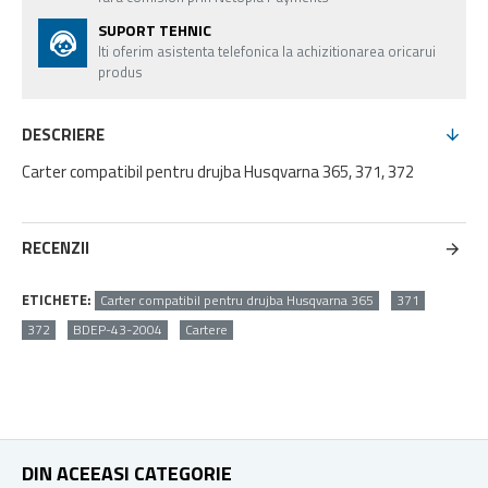
SUPORT TEHNIC
Iti oferim asistenta telefonica la achizitionarea oricarui
produs
DESCRIERE
Carter compatibil pentru drujba Husqvarna 365, 371, 372
RECENZII
ETICHETE:
Carter compatibil pentru drujba Husqvarna 365
371
372
BDEP-43-2004
Cartere
DIN ACEEASI CATEGORIE