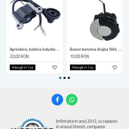
Aprindere, bobina inductie motocoasa chinezeasca TL43 TL 52, Ruris Dac 210, Dac 310
Buson benzina drujba Stihl, model cu clapeta
20,00 RON
10,00 RON
Adaugă în Coş
Adaugă în Coş
Infiintata in anul 2012, cu radacini
in orasul Onesti, compania