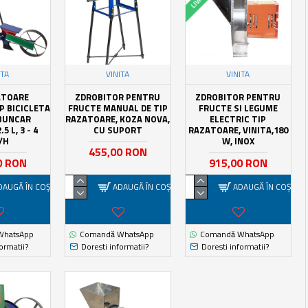
ITA
VINITA
VINITA
ATOARE
ZDROBITOR PENTRU
ZDROBITOR PENTRU
P BICICLETA
FRUCTE MANUAL DE TIP
FRUCTE SI LEGUME
 BUNCAR
RAZATOARE, KOZA NOVA,
ELECTRIC TIP
5 L, 3 - 4
CU SUPORT
RAZATOARE, VINITA,180
/H
W, INOX
455,00 RON
0 RON
915,00 RON
DAUGĂ ÎN COŞ
ADAUGĂ ÎN COŞ
ADAUGĂ ÎN COŞ
WhatsApp
Comandă WhatsApp
Comandă WhatsApp
ormatii?
Doresti informatii?
Doresti informatii?