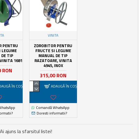
ITA
VINITA
R PENTRU
ZDROBITOR PENTRU
I LEGUME
FRUCTE SI LEGUME
 DE TIP
MANUAL DE TIP
VINITA 1681
RAZATOARE, VINITA
4945, INOX
0 RON
315,00 RON
DAUGĂ ÎN COŞ
ADAUGĂ ÎN COŞ
WhatsApp
Comandă WhatsApp
ormatii?
Doresti informatii?
Ai ajuns la sfarsitul listei!