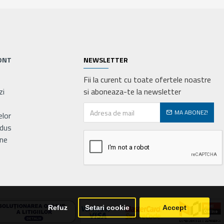
ONT
NEWSLETTER
Fii la curent cu toate ofertele noastre
zi
si aboneaza-te la newsletter
MA ABONEZ!
elor
odus
ne
Refuz
Setari cookie
Accept