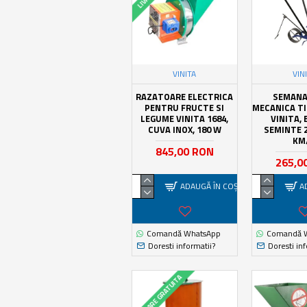
VINITA
VIN
RAZATOARE ELECTRICA
SEMAN
PENTRU FRUCTE SI
MECANICA TI
LEGUME VINITA 1684,
VINITA,
CUVA INOX, 180 W
SEMINTE 2.
KM
845,00 RON
265,0
ADAUGĂ ÎN COŞ
A
Comandă WhatsApp
Comandă 
Doresti informatii?
Doresti inf
LIVRARE GRATUITA