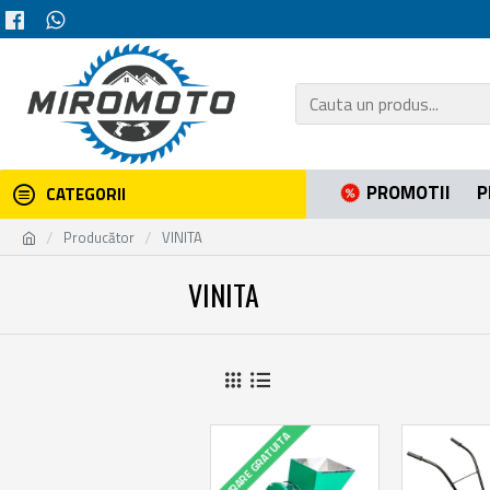
PROMOTII
P
CATEGORII
Producător
VINITA
VINITA
LIVRARE GRATUITA