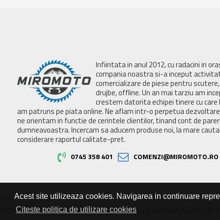
Infiintata in anul 2012, cu radacini in or
compania noastra si-a inceput activita
comercializare de piese pentru scutere, 
drujbe, offline. Un an mai tarziu am inc
crestem datorita echipei tinere cu care 
am patruns pe piata online. Ne aflam intr-o perpetua dezvoltar
ne orientam in functie de cerintele clientilor, tinand cont de parer
dumneavoastra. Incercam sa aducem produse noi, la mare cautar
considerare raportul calitate-pret.
0745 358 401
COMENZI@MIROMOTO.RO
Acest site utilizeaza cookies. Navigarea in continuare repr
Citeste politica de utilizare cookies
© 2026 MIRALEX PARTS SRL, CIF: RO30468586, Nr.reg.com: J04/712/2012. All R