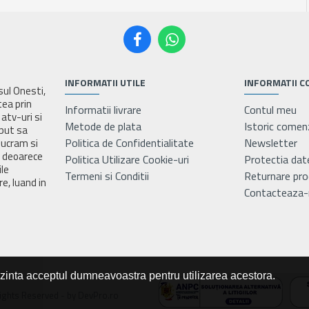
INFORMATII UTILE
INFORMATII C
asul Onesti,
tea prin
Informatii livrare
Contul meu
atv-uri si
Metode de plata
Istoric comen
eput sa
Politica de Confidentialitate
Newsletter
lucram si
e deoarece
Politica Utilizare Cookie-uri
Protectia dat
ile
Termeni si Conditii
Returnare pr
e, luand in
Contacteaza-
ezinta acceptul dumneavoastra pentru utilizarea acestora.
ights Reserved - by DevPro.ro