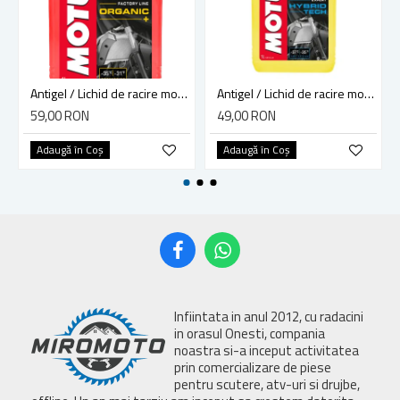
Antigel / Lichid de racire motocool factory line 1L rosu
Antigel / Lichid de racire motul motocool expert 1l galben
59,00 RON
49,00 RON
Adaugă în Coş
Adaugă în Coş
Infiintata in anul 2012, cu radacini
in orasul Onesti, compania
noastra si-a inceput activitatea
prin comercializare de piese
pentru scutere, atv-uri si drujbe,