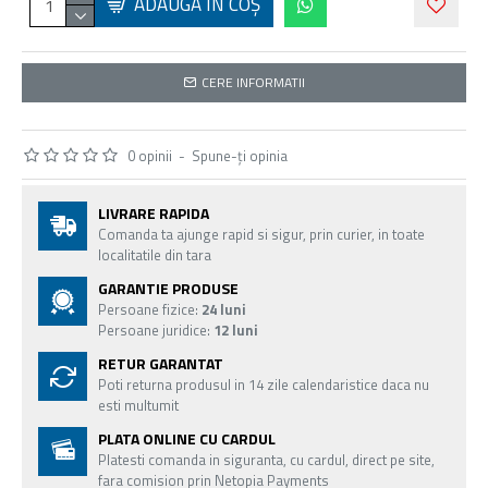
ADAUGĂ ÎN COŞ
CERE INFORMATII
0 opinii
-
Spune-ţi opinia
LIVRARE RAPIDA
Comanda ta ajunge rapid si sigur, prin curier, in toate
localitatile din tara
GARANTIE PRODUSE
Persoane fizice:
24 luni
Persoane juridice:
12 luni
RETUR GARANTAT
Poti returna produsul in 14 zile calendaristice daca nu
esti multumit
PLATA ONLINE CU CARDUL
Platesti comanda in siguranta, cu cardul, direct pe site,
fara comision prin Netopia Payments