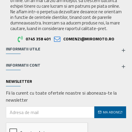
offline. Un an mai tarziu am inceput sa crestem datorita
echipei tinere cu care lucram si am patruns pe piata online.
Ne aflam intr-o perpetua dezvoltare deoarece ne orientam
in functie de cerintele clientilor, tinand cont de parerile
dumneavoastra. Incercam sa aducem produse noi, la mare
cautare, luand in considerare raportul calitate-pret.
0745 358 401
COMENZI@MIROMOTO.RO
INFORMATII UTILE
INFORMATII CONT
NEWSLETTER
Fii la curent cu toate ofertele noastre si aboneaza-te la
newsletter
MA ABONEZ!