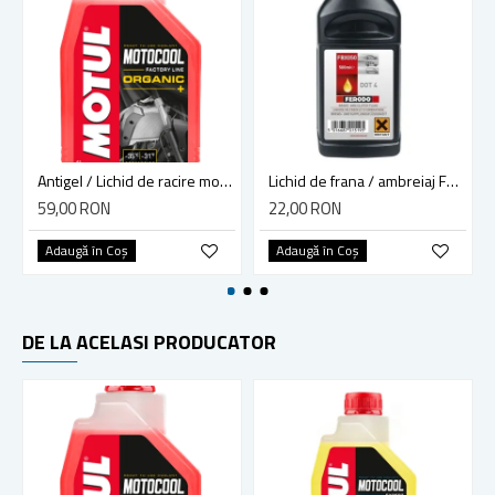
Antigel / Lichid de racire motocool factory line 1L rosu
Lichid de frana / ambreiaj Ferodo DOT 4, 0.5L, FBX050
59,00 RON
22,00 RON
Adaugă în Coş
Adaugă în Coş
DE LA ACELASI PRODUCATOR