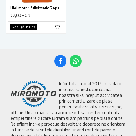
Ulei motor, fullsintetic Repsol Moto Racing 10W40 4T 1L
72,00 RON
Adaugă în Coş
Infiintata in anul 2012, cu radacini
in orasul Onesti, compania
noastra si-a inceput activitatea
prin comercializare de piese
pentru scutere, atv-uri si drujbe,
offline. Un an mai tarziu am inceput sa crestem datorita
echipei tinere cu care lucram si am patruns pe piata online.
Ne aflam intr-o perpetua dezvoltare deoarece ne orientam
in functie de cerintele clientilor, tinand cont de parerile
dumneavoastra. Incercam sa aducem produse noi, la mare