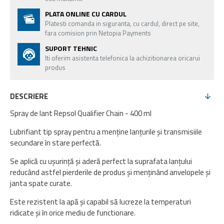
PLATA ONLINE CU CARDUL
Platesti comanda in siguranta, cu cardul, direct pe site,
fara comision prin Netopia Payments
SUPORT TEHNIC
Iti oferim asistenta telefonica la achizitionarea oricarui
produs
DESCRIERE
Spray de lant Repsol Qualifier Chain - 400 ml
Lubrifiant tip spray pentru a menține lanțurile și transmisiile
secundare în stare perfectă.
Se aplică cu ușurință și aderă perfect la suprafata lanțului
reducând astfel pierderile de produs și menținând anvelopele și
janta spate curate.
Este rezistent la apă și capabil să lucreze la temperaturi
ridicate și în orice mediu de functionare.