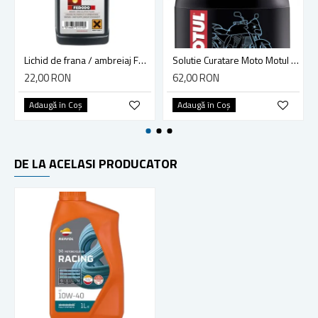
Lichid de frana / ambreiaj Ferodo DOT 4, 0.5L, FBX050
Solutie Curatare Moto Motul E2 Moto Wash 1L
22,00 RON
62,00 RON
Adaugă în Coş
Adaugă în Coş
DE LA ACELASI PRODUCATOR