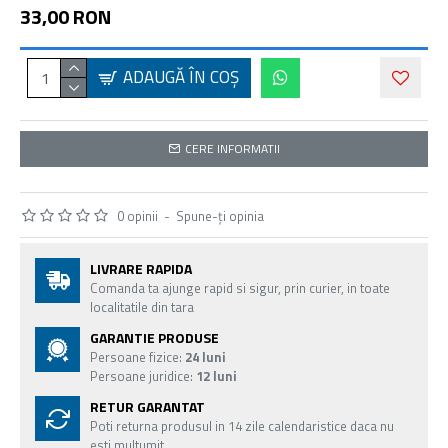
33,00 RON
ADAUGĂ ÎN COŞ
CERE INFORMATII
0 opinii
-
Spune-ţi opinia
LIVRARE RAPIDA
Comanda ta ajunge rapid si sigur, prin curier, in toate
localitatile din tara
GARANTIE PRODUSE
Persoane fizice:
24 luni
Persoane juridice:
12 luni
RETUR GARANTAT
Poti returna produsul in 14 zile calendaristice daca nu
esti multumit