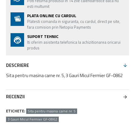
Poti returna produsul in 14 zile calendaristice daca nu
esti multumit
PLATA ONLINE CU CARDUL
Platesti comanda in siguranta, cu cardul, direct pe site,
fara comision prin Netopia Payments
SUPORT TEHNIC
Iti oferim asistenta telefonica la achizitionarea oricarui
produs
DESCRIERE
Sita pentru masina carne nr. 5, 3 Gauri Micul Fermier GF-0862
RECENZII
ETICHETE:
Sita pentru masina carne nr. 5
3 Gauri Micul Fermier GF-0862