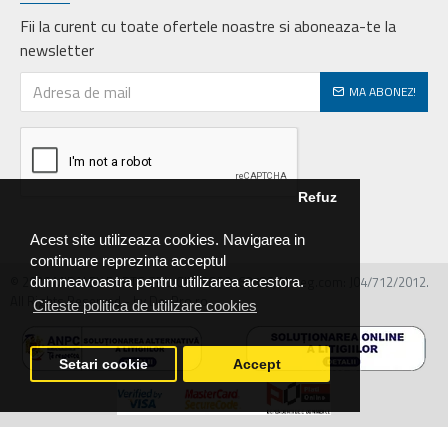
Fii la curent cu toate ofertele noastre si aboneaza-te la
newsletter
MA ABONEZ!
Refuz
Acest site utilizeaza cookies. Navigarea in
continuare reprezinta acceptul
© 2026 MIRALEX PARTS SRL, CIF: RO30468586, Nr.reg.com: J04/712/2012.
dumneavoastra pentru utilizarea acestora.
All Rights Reserved - by DevPro.ro
Citeste politica de utilizare cookies
Setari cookie
Accept