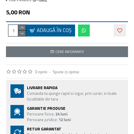
5,00 RON
ADAUGĂ ÎN COŞ
CERE INFORMATII
0 opinii
-
Spune-ţi opinia
LIVRARE RAPIDA
Comanda ta ajunge rapid si sigur, prin curier, in toate
localitatile din tara
GARANTIE PRODUSE
Persoane fizice:
24 luni
Persoane juridice:
12 luni
RETUR GARANTAT