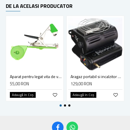
DE LA ACELASI PRODUCATOR
Aparat pentru legat vita de vie, legume si pomi fructiferi, Micul Fermier GF-0200, arc si lama de rezerva
Aragaz portabil si incalzitor Micul Fermier, GF-0630, 2 in 1, 1.3 KW negru
55,00 RON
129,00 RON
Adaugă în Coş
Adaugă în Coş