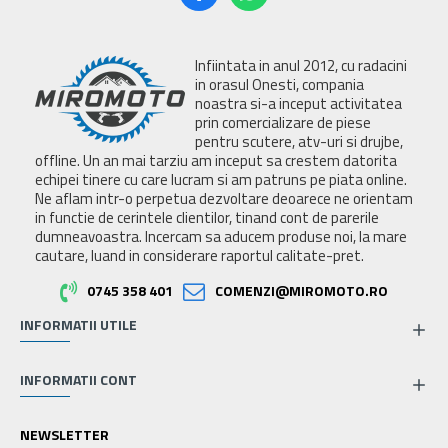
Infiintata in anul 2012, cu radacini
in orasul Onesti, compania
noastra si-a inceput activitatea
prin comercializare de piese
pentru scutere, atv-uri si drujbe,
offline. Un an mai tarziu am inceput sa crestem datorita
echipei tinere cu care lucram si am patruns pe piata online.
Ne aflam intr-o perpetua dezvoltare deoarece ne orientam
in functie de cerintele clientilor, tinand cont de parerile
dumneavoastra. Incercam sa aducem produse noi, la mare
cautare, luand in considerare raportul calitate-pret.
0745 358 401
COMENZI@MIROMOTO.RO
INFORMATII UTILE
INFORMATII CONT
NEWSLETTER