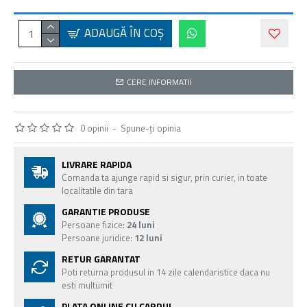
ADAUGĂ ÎN COŞ
CERE INFORMATII
0 opinii
-
Spune-ţi opinia
LIVRARE RAPIDA
Comanda ta ajunge rapid si sigur, prin curier, in toate
localitatile din tara
GARANTIE PRODUSE
Persoane fizice:
24 luni
Persoane juridice:
12 luni
RETUR GARANTAT
Poti returna produsul in 14 zile calendaristice daca nu
esti multumit
PLATA ONLINE CU CARDUL