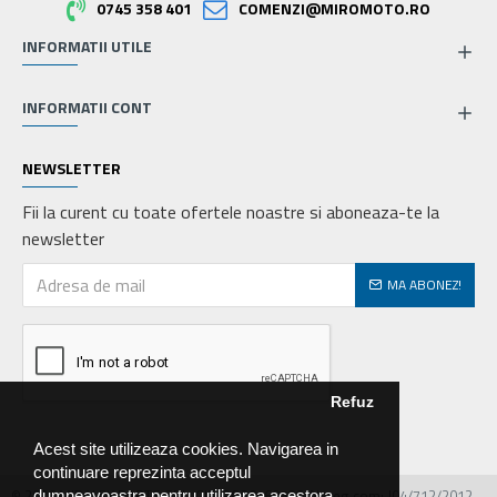
0745 358 401
COMENZI@MIROMOTO.RO
INFORMATII UTILE
INFORMATII CONT
NEWSLETTER
Fii la curent cu toate ofertele noastre si aboneaza-te la
newsletter
MA ABONEZ!
Refuz
Acest site utilizeaza cookies. Navigarea in
continuare reprezinta acceptul
© 2026 MIRALEX PARTS SRL, CIF: RO30468586, Nr.reg.com: J04/712/2012.
dumneavoastra pentru utilizarea acestora.