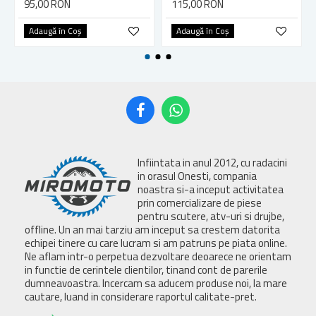
95,00 RON
115,00 RON
Adaugă în Coş
Adaugă în Coş
Infiintata in anul 2012, cu radacini
in orasul Onesti, compania
noastra si-a inceput activitatea
prin comercializare de piese
pentru scutere, atv-uri si drujbe,
offline. Un an mai tarziu am inceput sa crestem datorita
echipei tinere cu care lucram si am patruns pe piata online.
Ne aflam intr-o perpetua dezvoltare deoarece ne orientam
in functie de cerintele clientilor, tinand cont de parerile
dumneavoastra. Incercam sa aducem produse noi, la mare
cautare, luand in considerare raportul calitate-pret.