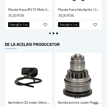
Placute frana ATV CF Moto 500cc (Cal II)
Placute frana fata Aprilia 125 150 200 400 500 Tuareg Wind ETX MALAGUTI 125
35,00 RON
30,00 RON
Adaugă în Coş
Adaugă în Coş
DE LA ACELASI PRODUCATOR
Aprindere CDI scuter Gilera Runner (97-02), Stalker, Piaggio Free, Liberty, Typhoon, NRG, Sfera, Zip, Vespa ET2 2 timpi 50cc, RMS Italia
Bendix pornire scuter Piaggio Liberty-Hexagon-Vespa Et4 125cc, Cagiva Cucciolo Nuvola 125, 13-47 dinti