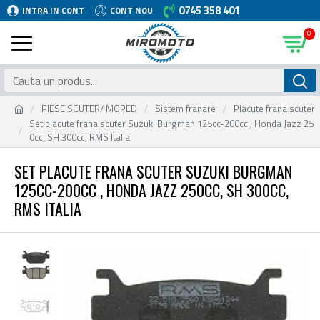
0745 358 401
INTRA IN CONT
CONT NOU
0
PIESE SCUTER/ MOPED
Sistem franare
Placute frana scuter
Set placute frana scuter Suzuki Burgman 125cc-200cc , Honda Jazz 25
0cc, SH 300cc, RMS Italia
SET PLACUTE FRANA SCUTER SUZUKI BURGMAN
125CC-200CC , HONDA JAZZ 250CC, SH 300CC,
RMS ITALIA