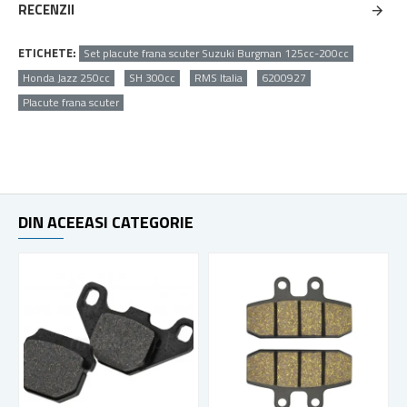
RECENZII
ETICHETE:
Set placute frana scuter Suzuki Burgman 125cc-200cc
Honda Jazz 250cc
SH 300cc
RMS Italia
6200927
Placute frana scuter
DIN ACEEASI CATEGORIE