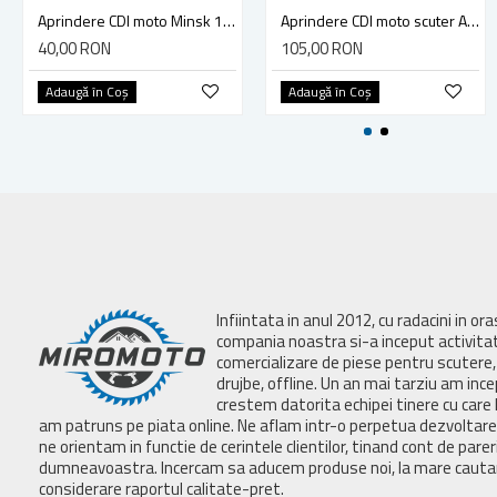
Aprindere CDI moto Minsk 12V
Aprindere CDI moto scuter Aprilia Mojito, Piaggio Liberty, Hexagon, Sfera, Vespa ET4 4T 125cc
40,00 RON
105,00 RON
Adaugă în Coş
Adaugă în Coş
Infiintata in anul 2012, cu radacini in or
compania noastra si-a inceput activita
comercializare de piese pentru scutere, 
drujbe, offline. Un an mai tarziu am inc
crestem datorita echipei tinere cu care 
am patruns pe piata online. Ne aflam intr-o perpetua dezvoltar
ne orientam in functie de cerintele clientilor, tinand cont de parer
dumneavoastra. Incercam sa aducem produse noi, la mare cautar
considerare raportul calitate-pret.