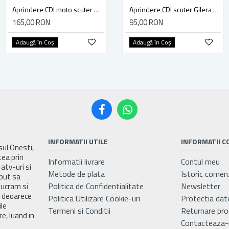
Aprindere CDI moto scuter Honda Sky, Suzuki Katana 50cc
Aprindere CDI moto scuter Peugeot Ludix Jet Force 50cc-80cc, 8 pini
Aprindere CDI scuter Gilera Runner (97-02), Stalker, Piaggio Free, Liberty, Typhoon, NRG, Sfera, Zip, Vespa ET2 2 timpi 50cc, RMS Italia
165,00 RON
115,00 RON
95,00 RON
Adaugă în Coş
Adaugă în Coş
Adaugă în Coş
INFORMATII UTILE
INFORMATII C
asul Onesti,
tea prin
Informatii livrare
Contul meu
atv-uri si
Metode de plata
Istoric comen
eput sa
Politica de Confidentialitate
Newsletter
lucram si
e deoarece
Politica Utilizare Cookie-uri
Protectia dat
ile
Termeni si Conditii
Returnare pr
e, luand in
Contacteaza-