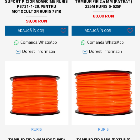
SUPORT PICIOR ADANCIME RURIS
TAMBUR FIR 2.4 MM (PATRAT)
PS731-1-29, PENTRU
225M RURIS 6-625P
MOTOCULTOR RURIS 731K
80,00 RON
99,00 RON
ADAUGĂ ÎN COŞ
ADAUGĂ ÎN COŞ
Comandă WhatsApp
Comandă WhatsApp
Doresti informatii?
Doresti informatii?
RURIS
RURIS
TAMBUR FIR 2.4MM (ROTUND)
TAMBUR FIR 3 MM (ROTUND)