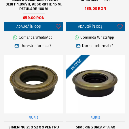
DEBIT 1,8M³/H, ABSORBTIE 15 M,
135,00 RON
REFULARE 100 M
659,00 RON
ADAUGĂ ÎN COŞ
ADAUGĂ ÎN COŞ
Comandă WhatsApp
Comandă WhatsApp
Doresti informatii?
Doresti informatii?
IN STOC
RURIS
RURIS
SIMERING 25 X 52 X 9 PENTRU
SIMERING DREAPTA AX