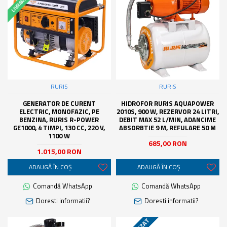
RURIS
RURIS
GENERATOR DE CURENT
HIDROFOR RURIS AQUAPOWER
ELECTRIC, MONOFAZIC, PE
2010S, 900 W, REZERVOR 24 LITRI,
BENZINA, RURIS R-POWER
DEBIT MAX 52 L/MIN, ADANCIME
GE1000, 4 TIMPI, 130 CC, 220 V,
ABSORBTIE 9 M, REFULARE 50 M
1100 W
685,00 RON
1.015,00 RON
ADAUGĂ ÎN COŞ
ADAUGĂ ÎN COŞ
Comandă WhatsApp
Comandă WhatsApp
Doresti informatii?
Doresti informatii?