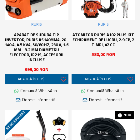
RURIS
RURIS
APARAT DE SUDURA TIP
ATOMIZOR RURIS A102 PLUS KIT
INVERTOR, RURIS AS140MMA, 20-
ECHIPAMENT DE LUCRU, 2.9 CP, 2
140 A, 4.5 KVA, 50/60 HZ, 230 V, 1.6
TIMPI, 42 CC
MM - 3.2 MM DIAMETRU
580,00 RON
ELECTROD, IP21S, ACCESORII
INCLUSE
399,00 RON
ADAUGĂ ÎN COŞ
ADAUGĂ ÎN COŞ
Comandă WhatsApp
Comandă WhatsApp
Doresti informatii?
Doresti informatii?
STOC EPUIZAT
NOU