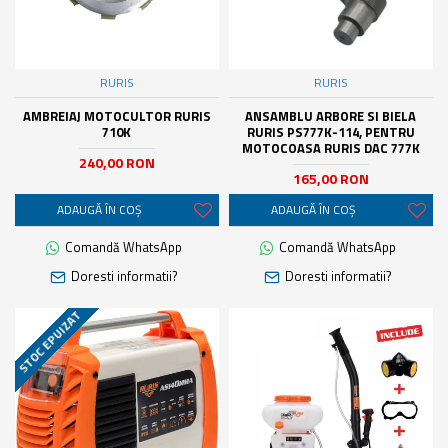
RURIS
RURIS
AMBREIAJ MOTOCULTOR RURIS
ANSAMBLU ARBORE SI BIELA
710K
RURIS PS777K-114, PENTRU
MOTOCOASA RURIS DAC 777K
240,00 RON
165,00 RON
ADAUGĂ ÎN COŞ
ADAUGĂ ÎN COŞ
Comandă WhatsApp
Comandă WhatsApp
Doresti informatii?
Doresti informatii?
STOC EPUIZAT