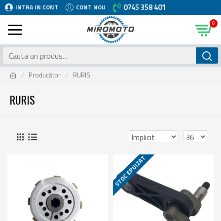
0745 358 401
INTRA IN CONT
CONT NOU
0
Producător
RURIS
RURIS
STOC EPUIZAT