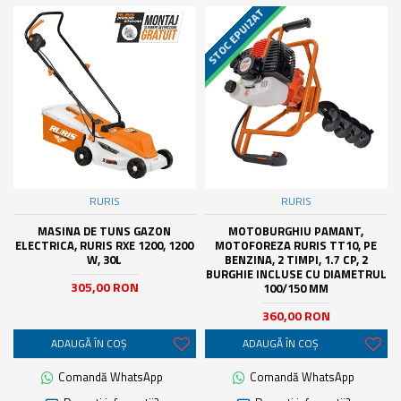
STOC EPUIZAT
LIVRARE GRATUITA
RURIS
RURIS
MASINA DE TUNS GAZON
MOTOBURGHIU PAMANT,
ELECTRICA, RURIS RXE 1200, 1200
MOTOFOREZA RURIS TT10, PE
W, 30L
BENZINA, 2 TIMPI, 1.7 CP, 2
BURGHIE INCLUSE CU DIAMETRUL
305,00 RON
100/150 MM
360,00 RON
ADAUGĂ ÎN COŞ
ADAUGĂ ÎN COŞ
Comandă WhatsApp
Comandă WhatsApp