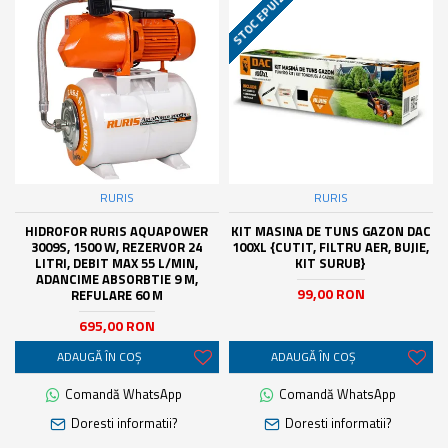
STOC EPUIZAT
RURIS
RURIS
HIDROFOR RURIS AQUAPOWER
KIT MASINA DE TUNS GAZON DAC
3009S, 1500 W, REZERVOR 24
100XL {CUTIT, FILTRU AER, BUJIE,
LITRI, DEBIT MAX 55 L/MIN,
KIT SURUB}
ADANCIME ABSORBTIE 9 M,
99,00 RON
REFULARE 60 M
695,00 RON
ADAUGĂ ÎN COŞ
ADAUGĂ ÎN COŞ
Comandă WhatsApp
Comandă WhatsApp
Doresti informatii?
Doresti informatii?