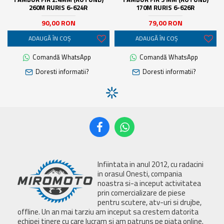
260M RURIS 6-624R
170M RURIS 6-626R
90,00 RON
79,00 RON
ADAUGĂ ÎN COŞ
ADAUGĂ ÎN COŞ
Comandă WhatsApp
Comandă WhatsApp
Doresti informatii?
Doresti informatii?
Infiintata in anul 2012, cu radacini
in orasul Onesti, compania
noastra si-a inceput activitatea
prin comercializare de piese
pentru scutere, atv-uri si drujbe,
offline. Un an mai tarziu am inceput sa crestem datorita
echipei tinere cu care lucram si am patruns pe piata online.