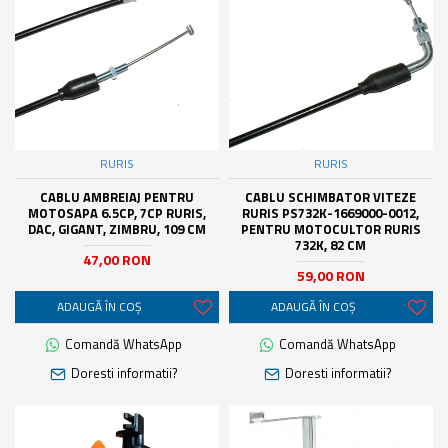
RURIS
RURIS
CABLU AMBREIAJ PENTRU
CABLU SCHIMBATOR VITEZE
MOTOSAPA 6.5CP, 7CP RURIS,
RURIS PS732K-1669000-0012,
DAC, GIGANT, ZIMBRU, 109 CM
PENTRU MOTOCULTOR RURIS
732K, 82 CM
47,00 RON
59,00 RON
ADAUGĂ ÎN COŞ
ADAUGĂ ÎN COŞ
Comandă WhatsApp
Comandă WhatsApp
Doresti informatii?
Doresti informatii?