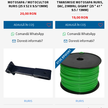
MOTOSAPA / MOTOCULTOR
TRANSMISIE MOTOSAPA RURIS,
RURIS (25 X 52 X 9.5/13MM)
DAC, ZIMBRU, GIGANT (25 * 41 *
9.5 / 13MM)
20,00 RON
19,00 RON
ADAUGĂ ÎN COŞ
ADAUGĂ ÎN COŞ
Comandă WhatsApp
Comandă WhatsApp
Doresti informatii?
Doresti informatii?
STOC EPUIZAT
RURIS
RURIS