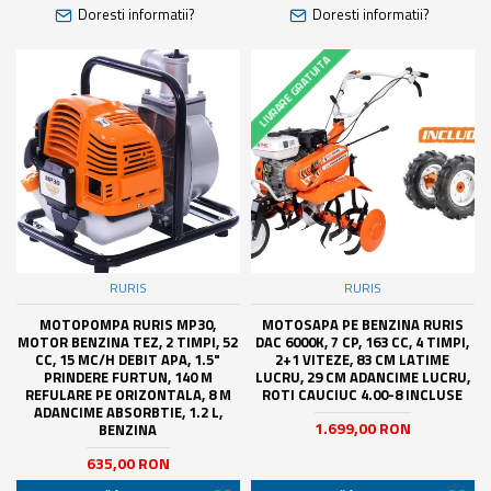
Doresti informatii?
Doresti informatii?
LIVRARE GRATUITA
RURIS
RURIS
MOTOPOMPA RURIS MP30,
MOTOSAPA PE BENZINA RURIS
MOTOR BENZINA TEZ, 2 TIMPI, 52
DAC 6000K, 7 CP, 163 CC, 4 TIMPI,
CC, 15 MC/H DEBIT APA, 1.5"
2+1 VITEZE, 83 CM LATIME
PRINDERE FURTUN, 140 M
LUCRU, 29 CM ADANCIME LUCRU,
REFULARE PE ORIZONTALA, 8 M
ROTI CAUCIUC 4.00-8 INCLUSE
ADANCIME ABSORBTIE, 1.2 L,
1.699,00 RON
BENZINA
635,00 RON