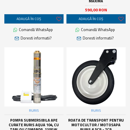
MAXIMA
590,00 RON
ADAUGĂ ÎN COŞ
ADAUGĂ ÎN COŞ
Comandă WhatsApp
Comandă WhatsApp
Doresti informatii?
Doresti informatii?
RURIS
RURIS
POMPA SUBMERSIBILA APE
ROATA DE TRANSPORT PENTRU
CURATE RURIS AQUA 104, CU
MOTOCULTOR / MOTOSAPA
TABLOU COMANDA, 1100 W,
RURIS 6.5CP - 7CP