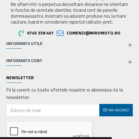
Ne aflam intr-o perpetua dezvoltare deoarece ne orientam
in functie de cerintele clientilor, tinand cont de parerile
dumneavoastra. Incercam sa aducem produse noi, la mare
cautare, luand in considerare raportul calitate-pret.
0745 358 401
COMENZI@MIROMOTO.RO
INFORMATII UTILE
INFORMATII CONT
NEWSLETTER
Fii la curent cu toate ofertele noastre si aboneaza-te la
newsletter
MA ABONEZ!