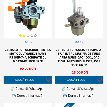
RURIS
RURIS
CARBURATOR ORIGINAL PENTRU
CARBURATOR RURIS PS100XL-2-
MOTOCULTOARELE RURIS
37, PENTRU MASINA DE TUNS
PS168F-7-4, ECHIPATE CU
IARBA RURIS DAC 100XL, DAC
MOTOARE 168F, 170F
110XL, MITSUBISHI 152F, 154F,
156F, GM82
90,00 RON
125,00 RON
ADAUGĂ ÎN COŞ
ADAUGĂ ÎN COŞ
Comandă WhatsApp
Comandă WhatsApp
Doresti informatii?
Doresti informatii?