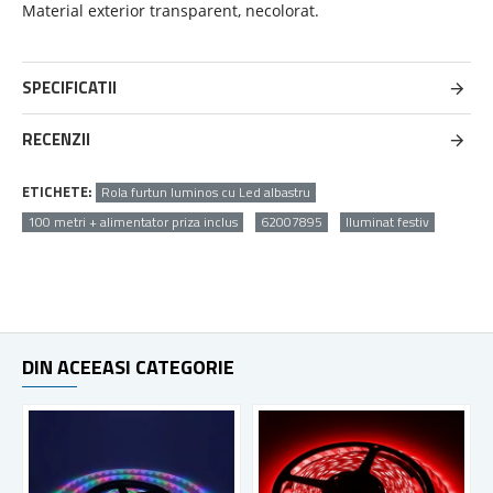
Material exterior transparent, necolorat.
SPECIFICATII
RECENZII
ETICHETE:
Rola furtun luminos cu Led albastru
100 metri + alimentator priza inclus
62007895
Iluminat festiv
DIN ACEEASI CATEGORIE