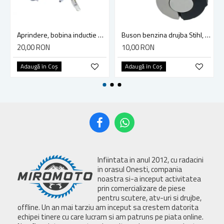
Aprindere, bobina inductie motocoasa chinezeasca TL43 TL 52, Ruris Dac 210, Dac 310
Buson benzina drujba Stihl, model cu clapeta
20,00 RON
10,00 RON
Adaugă în Coş
Adaugă în Coş
Infiintata in anul 2012, cu radacini
in orasul Onesti, compania
noastra si-a inceput activitatea
prin comercializare de piese
pentru scutere, atv-uri si drujbe,
offline. Un an mai tarziu am inceput sa crestem datorita
echipei tinere cu care lucram si am patruns pe piata online.