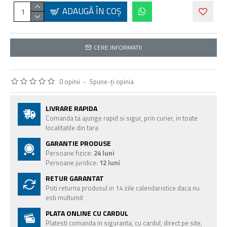
ADAUGĂ ÎN COŞ
CERE INFORMATII
0 opinii
-
Spune-ţi opinia
LIVRARE RAPIDA
Comanda ta ajunge rapid si sigur, prin curier, in toate
localitatile din tara
GARANTIE PRODUSE
Persoane fizice:
24 luni
Persoane juridice:
12 luni
RETUR GARANTAT
Poti returna produsul in 14 zile calendaristice daca nu
esti multumit
PLATA ONLINE CU CARDUL
Platesti comanda in siguranta, cu cardul, direct pe site,