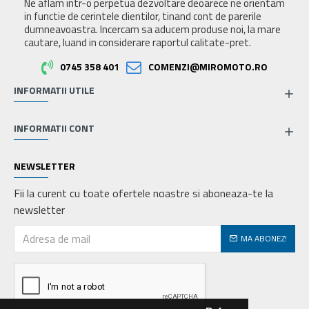
Ne aflam intr-o perpetua dezvoltare deoarece ne orientam
in functie de cerintele clientilor, tinand cont de parerile
dumneavoastra. Incercam sa aducem produse noi, la mare
cautare, luand in considerare raportul calitate-pret.
0745 358 401
COMENZI@MIROMOTO.RO
INFORMATII UTILE
INFORMATII CONT
NEWSLETTER
Fii la curent cu toate ofertele noastre si aboneaza-te la
newsletter
MA ABONEZ!