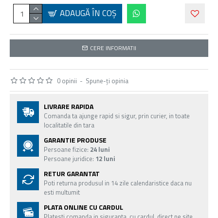
ADAUGĂ ÎN COŞ
CERE INFORMATII
0 opinii
-
Spune-ţi opinia
LIVRARE RAPIDA
Comanda ta ajunge rapid si sigur, prin curier, in toate
localitatile din tara
GARANTIE PRODUSE
Persoane fizice:
24 luni
Persoane juridice:
12 luni
RETUR GARANTAT
Poti returna produsul in 14 zile calendaristice daca nu
esti multumit
PLATA ONLINE CU CARDUL
Platesti comanda in siguranta, cu cardul, direct pe site,