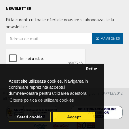
NEWSLETTER
Fii la curent cu toate ofertele noastre si aboneaza-te la
newsletter
MA ABONEZ!
Refuz
Acest site utilizeaza cookies. Navigarea in
continuare reprezinta acceptul
© 2026 MIRALEX PARTS SRL, CIF: RO30468586, Nr.reg.com: J04/712/2012.
dumneavoastra pentru utilizarea acestora.
All Rights Reserved - by DevPro.ro
Citeste politica de utilizare cookies
Setari cookie
Accept