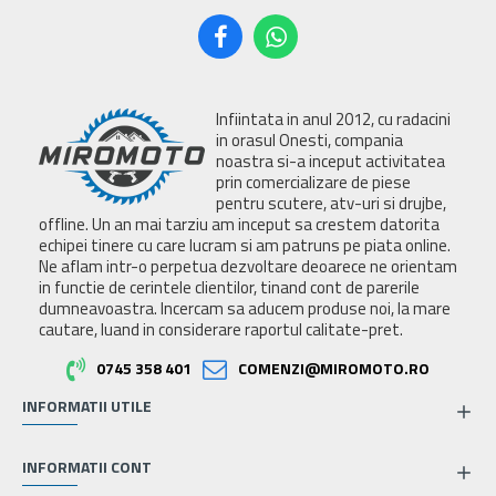
Infiintata in anul 2012, cu radacini
in orasul Onesti, compania
noastra si-a inceput activitatea
prin comercializare de piese
pentru scutere, atv-uri si drujbe,
offline. Un an mai tarziu am inceput sa crestem datorita
echipei tinere cu care lucram si am patruns pe piata online.
Ne aflam intr-o perpetua dezvoltare deoarece ne orientam
in functie de cerintele clientilor, tinand cont de parerile
dumneavoastra. Incercam sa aducem produse noi, la mare
cautare, luand in considerare raportul calitate-pret.
0745 358 401
COMENZI@MIROMOTO.RO
INFORMATII UTILE
INFORMATII CONT