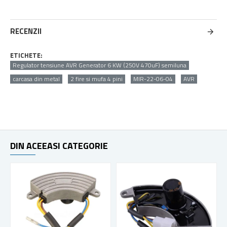
RECENZII
ETICHETE:
Regulator tensiune AVR Generator 6 KW (250V 470uF) semiluna
carcasa din metal
2 fire si mufa 4 pini
MIR-22-06-04
AVR
DIN ACEEASI CATEGORIE