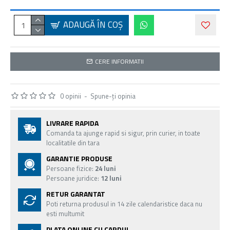
ADAUGĂ ÎN COŞ
CERE INFORMATII
0 opinii
-
Spune-ţi opinia
LIVRARE RAPIDA
Comanda ta ajunge rapid si sigur, prin curier, in toate
localitatile din tara
GARANTIE PRODUSE
Persoane fizice:
24 luni
Persoane juridice:
12 luni
RETUR GARANTAT
Poti returna produsul in 14 zile calendaristice daca nu
esti multumit
PLATA ONLINE CU CARDUL