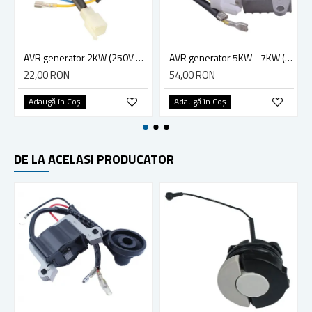
AVR generator 2KW (250V 220F) - carcasa aluminiu, 2 Fire + mufa 4 pini
AVR generator 5KW - 7KW (450V 680uF) carcasa aluminiu, 2 Fire + mufa 4 pini
22,00 RON
54,00 RON
Adaugă în Coş
Adaugă în Coş
DE LA ACELASI PRODUCATOR