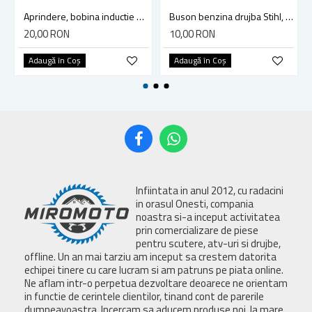
Aprindere, bobina inductie motocoasa chinezeasca TL43 TL 52, Ruris Dac 210, Dac 310
Buson benzina drujba Stihl, model cu clapeta
20,00 RON
10,00 RON
Adaugă în Coş
Adaugă în Coş
Infiintata in anul 2012, cu radacini
in orasul Onesti, compania
noastra si-a inceput activitatea
prin comercializare de piese
pentru scutere, atv-uri si drujbe,
offline. Un an mai tarziu am inceput sa crestem datorita
echipei tinere cu care lucram si am patruns pe piata online.
Ne aflam intr-o perpetua dezvoltare deoarece ne orientam
in functie de cerintele clientilor, tinand cont de parerile
dumneavoastra. Incercam sa aducem produse noi, la mare