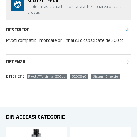
SUPORT TEHNIC
Iti oferim asistenta telefonica la achizitionarea oricarui
produs
DESCRIERE
Pivoti compatibil motoarelor Linhai cu o capacitate de 300 cc
RECENZII
ETICHETE:
Pivot ATV Linhai 300cc
6200840
Sistem Directie
DIN ACEEASI CATEGORIE