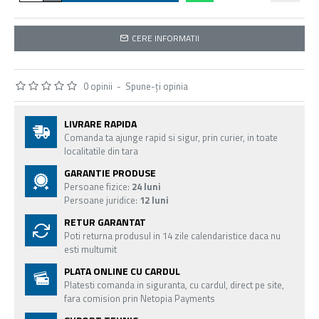
CERE INFORMATII
0 opinii
-
Spune-ţi opinia
LIVRARE RAPIDA
Comanda ta ajunge rapid si sigur, prin curier, in toate
localitatile din tara
GARANTIE PRODUSE
Persoane fizice:
24 luni
Persoane juridice:
12 luni
RETUR GARANTAT
Poti returna produsul in 14 zile calendaristice daca nu
esti multumit
PLATA ONLINE CU CARDUL
Platesti comanda in siguranta, cu cardul, direct pe site,
fara comision prin Netopia Payments