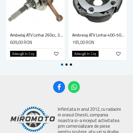
Ambielaj ATV Linhai 260cc, 300cc
Ambreiaj ATV Linhai 400-500cc, diametru 160 mm
609,00 RON
195,00 RON
Adaugă în Coş
Adaugă în Coş
Infiintata in anul 2012, cu radacini
in orasul Onesti, compania
noastra si-a inceput activitatea
prin comercializare de piese
pentru scutere, atv-uri si drujbe,