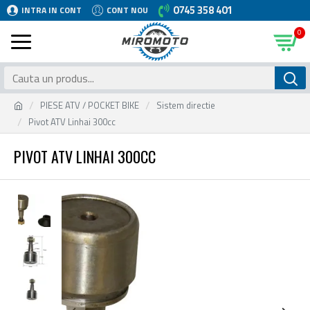
0745 358 401
INTRA IN CONT
CONT NOU
0
PIESE ATV / POCKET BIKE
Sistem directie
Pivot ATV Linhai 300cc
PIVOT ATV LINHAI 300CC