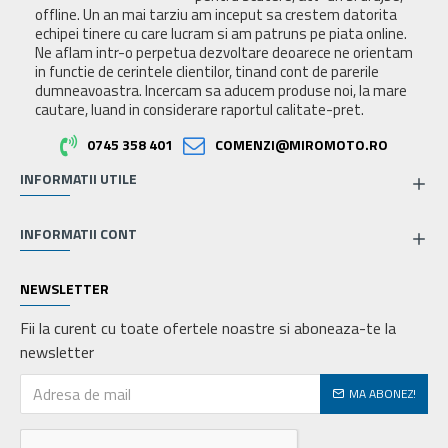
offline. Un an mai tarziu am inceput sa crestem datorita
echipei tinere cu care lucram si am patruns pe piata online.
Ne aflam intr-o perpetua dezvoltare deoarece ne orientam
in functie de cerintele clientilor, tinand cont de parerile
dumneavoastra. Incercam sa aducem produse noi, la mare
cautare, luand in considerare raportul calitate-pret.
0745 358 401
COMENZI@MIROMOTO.RO
INFORMATII UTILE
INFORMATII CONT
NEWSLETTER
Fii la curent cu toate ofertele noastre si aboneaza-te la
newsletter
MA ABONEZ!