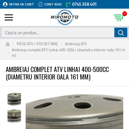
0745 358 401
INTRA IN CONT
CONT NOU
0
PIESE ATV / POCKET BIKE
Ambreiaj ATV
Ambreiaj complet ATV Linhai 400-500cc (diametru interior oala 161 m
m)
AMBREIAJ COMPLET ATV LINHAI 400-500CC
(DIAMETRU INTERIOR OALA 161 MM)