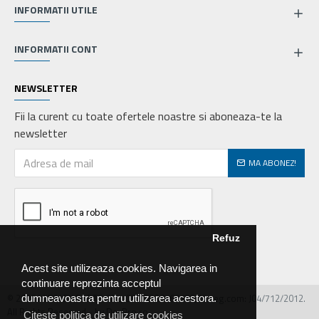
INFORMATII UTILE
INFORMATII CONT
NEWSLETTER
Fii la curent cu toate ofertele noastre si aboneaza-te la
newsletter
MA ABONEZ!
Refuz
Acest site utilizeaza cookies. Navigarea in
continuare reprezinta acceptul
© 2026 MIRALEX PARTS SRL, CIF: RO30468586, Nr.reg.com: J04/712/2012.
dumneavoastra pentru utilizarea acestora.
All Rights Reserved - by DevPro.ro
Citeste politica de utilizare cookies