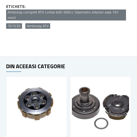
ETICHETE:
Ambreiaj complet ATV Linhai 400-500cc (diametru interior oala 161
mm)
701535
Ambreiaj ATV
DIN ACEEASI CATEGORIE