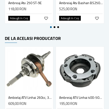
Ambreaj Atv 250 ST-9E
Ambreiaj Atv Bashan BS250S-5
118,00 RON
525,00 RON
Adaugă în Coş
Adaugă în Coş
DE LA ACELASI PRODUCATOR
Ambielaj ATV Linhai 260cc, 300cc
Ambreiaj ATV Linhai 400-500cc, diametru 160 mm
609,00 RON
195,00 RON