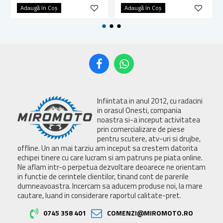
Adaugă în Coş
Adaugă în Coş
Infiintata in anul 2012, cu radacini
in orasul Onesti, compania
noastra si-a inceput activitatea
prin comercializare de piese
pentru scutere, atv-uri si drujbe,
offline. Un an mai tarziu am inceput sa crestem datorita
echipei tinere cu care lucram si am patruns pe piata online.
Ne aflam intr-o perpetua dezvoltare deoarece ne orientam
in functie de cerintele clientilor, tinand cont de parerile
dumneavoastra. Incercam sa aducem produse noi, la mare
cautare, luand in considerare raportul calitate-pret.
0745 358 401
COMENZI@MIROMOTO.RO