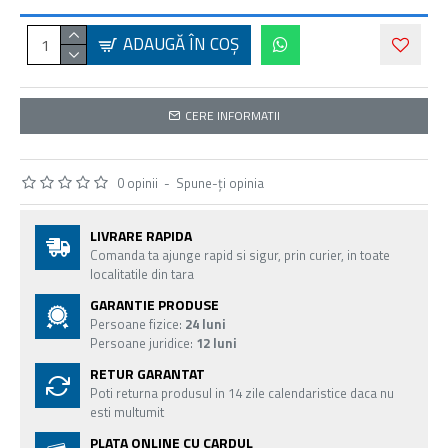
ADAUGĂ ÎN COŞ
CERE INFORMATII
0 opinii
-
Spune-ţi opinia
LIVRARE RAPIDA
Comanda ta ajunge rapid si sigur, prin curier, in toate
localitatile din tara
GARANTIE PRODUSE
Persoane fizice:
24 luni
Persoane juridice:
12 luni
RETUR GARANTAT
Poti returna produsul in 14 zile calendaristice daca nu
esti multumit
PLATA ONLINE CU CARDUL