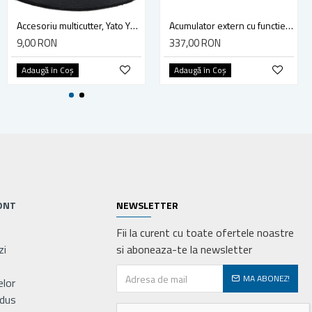
Cleste cu varf semirotund indoit, 200 mm, Yato YT-2028
Accesoriu multicutter, Yato YT-34689, sistem Yato Quick Release, slefuire, 90 mm, ceramica, abrazive
Acumulator extern cu functie booster Yato YT-83081 (pornire/incarcare auto), Li-Po, 9000 mAh, YT-83081
19,00 RON
9,00 RON
337,00 RON
Adaugă în Coş
Adaugă în Coş
Adaugă în Coş
ONT
NEWSLETTER
Fii la curent cu toate ofertele noastre
zi
si aboneaza-te la newsletter
MA ABONEZ!
elor
odus