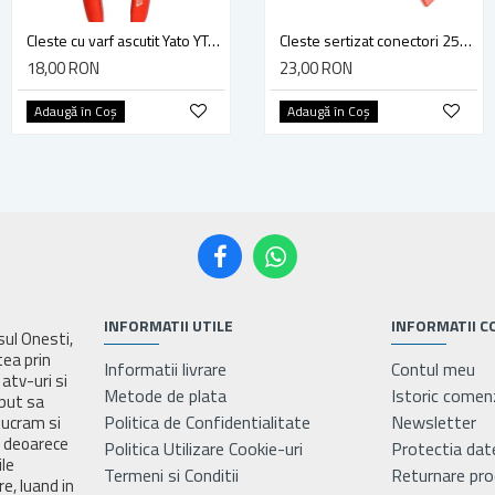
Cleste cu varf ascutit Yato YT-2018, 200 mm
cleste cu varf lung, multifunctional 240mm YATO YT-20435
Cleste sertizat conectori 250 mm lama 4mm Yato YT-2254
18,00 RON
42,00 RON
23,00 RON
Adaugă în Coş
Adaugă în Coş
Adaugă în Coş
INFORMATII UTILE
INFORMATII C
asul Onesti,
tea prin
Informatii livrare
Contul meu
atv-uri si
Metode de plata
Istoric comen
eput sa
Politica de Confidentialitate
Newsletter
lucram si
e deoarece
Politica Utilizare Cookie-uri
Protectia dat
ile
Termeni si Conditii
Returnare pr
e, luand in