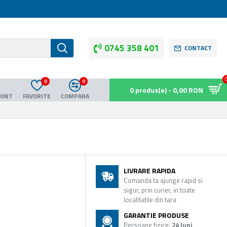
0745 358 401
CONTACT
0
0
0 produs(e) - 0,00 RON
CONT
FAVORITE
COMPARA
LIVRARE RAPIDA
Comanda ta ajunge rapid si
sigur, prin curier, in toate
localitatile din tara
GARANTIE PRODUSE
Persoane fizice:
24 luni