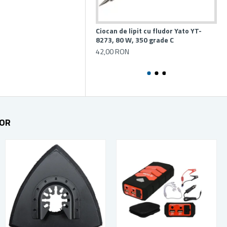
Ciocan de lipit cu fludor Yato YT-
Ma
8273, 80 W, 350 grade C
mo
42,00 RON
80
TOR