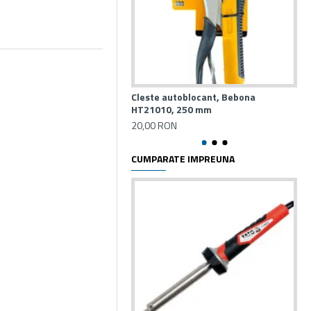
Cleste autoblocant, Bebona
Cle
HT21010, 250 mm
16
20,00 RON
18
CUMPARATE IMPREUNA