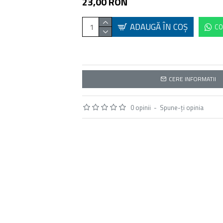
23,00 RON
ADAUGĂ ÎN COŞ
CO
CERE INFORMATII
0 opinii
-
Spune-ţi opinia