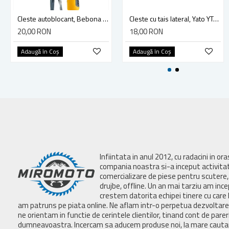
Cleste autoblocant, Bebona HT21010, 250 mm
Cleste cu tais lateral, Yato YT-2036 , 160 mm
20,00 RON
18,00 RON
Adaugă în Coş
Adaugă în Coş
Infiintata in anul 2012, cu radacini in or
compania noastra si-a inceput activita
comercializare de piese pentru scutere, 
drujbe, offline. Un an mai tarziu am inc
crestem datorita echipei tinere cu care 
am patruns pe piata online. Ne aflam intr-o perpetua dezvoltar
ne orientam in functie de cerintele clientilor, tinand cont de parer
dumneavoastra. Incercam sa aducem produse noi, la mare cautar