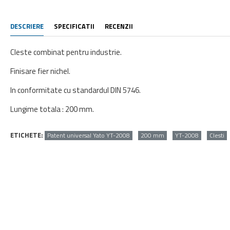
DESCRIERE
SPECIFICATII
RECENZII
Cleste combinat pentru industrie.
Finisare fier nichel.
In conformitate cu standardul DIN 5746.
Lungime totala : 200 mm.
ETICHETE:
Patent universal Yato YT-2008
200 mm
YT-2008
Clesti