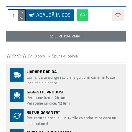
ADAUGĂ ÎN COŞ
CERE INFORMATII
0 opinii
-
Spune-ţi opinia
LIVRARE RAPIDA
Comanda ta ajunge rapid si sigur, prin curier, in toate
localitatile din tara
GARANTIE PRODUSE
Persoane fizice:
24 luni
Persoane juridice:
12 luni
RETUR GARANTAT
Poti returna produsul in 14 zile calendaristice daca nu
esti multumit