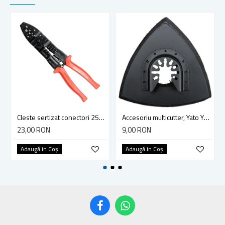
Cleste sertizat conectori 250 mm lama 4mm Yato YT-2254
Accesoriu multicutter, Yato YT-34689, sistem Yato Quick Release, slefuire, 90 mm, ceramica, abrazive
23,00 RON
9,00 RON
Adaugă în Coş
Adaugă în Coş