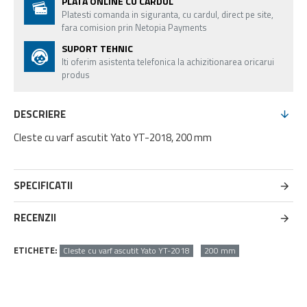
PLATA ONLINE CU CARDUL
Platesti comanda in siguranta, cu cardul, direct pe site,
fara comision prin Netopia Payments
SUPORT TEHNIC
Iti oferim asistenta telefonica la achizitionarea oricarui
produs
DESCRIERE
Cleste cu varf ascutit Yato YT-2018, 200 mm
SPECIFICATII
RECENZII
ETICHETE:
Cleste cu varf ascutit Yato YT-2018
200 mm