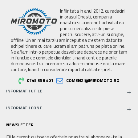
Infiintata in anul 2012, cu radacini
in orasul Onesti, compania
noastra si-a inceput activitatea
prin comercializare de piese
pentru scutere, atv-uri si drujbe,
offline. Un an mai tarziu am inceput sa crestem datorita
echipei tinere cu care lucram si am patruns pe piata online.
Ne aflam intr-o perpetua dezvoltare deoarece ne orientam
in functie de cerintele clientilor, tinand cont de parerile
dumneavoastra. Incercam sa aducem produse noi, la mare
cautare, luand in considerare raportul calitate-pret.
0745 358 401
COMENZI@MIROMOTO.RO
INFORMATII UTILE
INFORMATII CONT
NEWSLETTER
Fii la curent cu toate ofertele noastre si aboneaza-te la