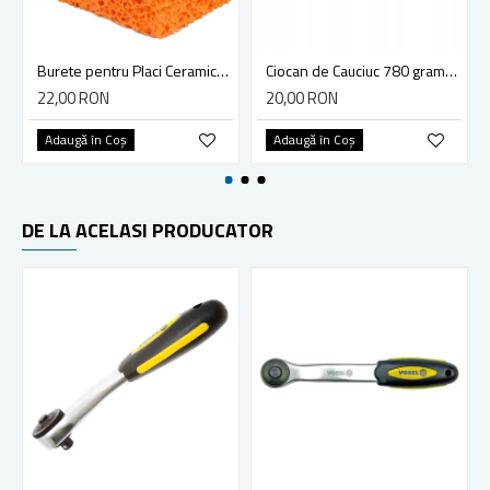
Burete pentru Placi Ceramice de Cauciuc Vorel 150x100x50mm
Ciocan de Cauciuc 780 grame, Yato YT-4604
22,00 RON
20,00 RON
Adaugă în Coş
Adaugă în Coş
DE LA ACELASI PRODUCATOR