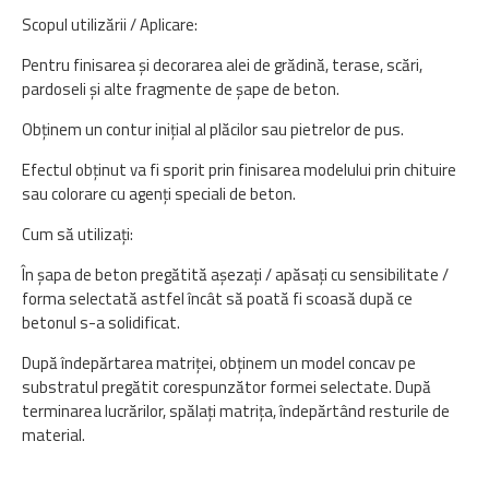
Scopul utilizării / Aplicare:
Pentru finisarea și decorarea alei de grădină, terase, scări,
pardoseli și alte fragmente de șape de beton.
Obținem un contur inițial al plăcilor sau pietrelor de pus.
Efectul obținut va fi sporit prin finisarea modelului prin chituire
sau colorare cu agenți speciali de beton.
Cum să utilizați:
În șapa de beton pregătită așezați / apăsați cu sensibilitate /
forma selectată astfel încât să poată fi scoasă după ce
betonul s-a solidificat.
După îndepărtarea matriței, obținem un model concav pe
substratul pregătit corespunzător formei selectate. După
terminarea lucrărilor, spălați matrița, îndepărtând resturile de
material.