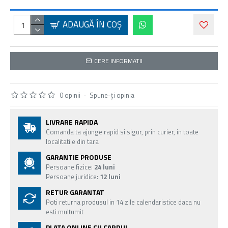
ADAUGĂ ÎN COŞ
CERE INFORMATII
0 opinii
-
Spune-ţi opinia
LIVRARE RAPIDA
Comanda ta ajunge rapid si sigur, prin curier, in toate
localitatile din tara
GARANTIE PRODUSE
Persoane fizice:
24 luni
Persoane juridice:
12 luni
RETUR GARANTAT
Poti returna produsul in 14 zile calendaristice daca nu
esti multumit
PLATA ONLINE CU CARDUL