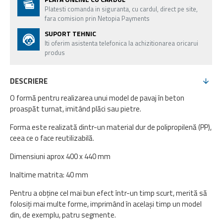
Platesti comanda in siguranta, cu cardul, direct pe site,
fara comision prin Netopia Payments
SUPORT TEHNIC
Iti oferim asistenta telefonica la achizitionarea oricarui
produs
DESCRIERE
O formă pentru realizarea unui model de pavaj în beton
proaspăt turnat, imitând plăci sau pietre.
Forma este realizată dintr-un material dur de polipropilenă (PP),
ceea ce o face reutilizabilă.
Dimensiuni aprox 400 x 440 mm
Inaltime matrita: 40 mm
Pentru a obține cel mai bun efect într-un timp scurt, merită să
folosiți mai multe forme, imprimând în același timp un model
din, de exemplu, patru segmente.