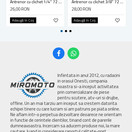
Antrenor cu clichet 1/4'' 72 dinti Vorel 53571
Antrenor cu clichet 3/8'' 72 dinti 200mm, Vorel 53572
26,00 RON
28,00 RON
Adaugă în Coş
Adaugă în Coş
Infiintata in anul 2012, cu radacini
in orasul Onesti, compania
noastra si-a inceput activitatea
prin comercializare de piese
pentru scutere, atv-uri si drujbe,
offline. Un an mai tarziu am inceput sa crestem datorita
echipei tinere cu care lucram si am patruns pe piata online.
Ne aflam intr-o perpetua dezvoltare deoarece ne orientam
in functie de cerintele clientilor, tinand cont de parerile
dumneavoastra. Incercam sa aducem produse noi, la mare
cautare, luand in considerare raportul calitate-pret.