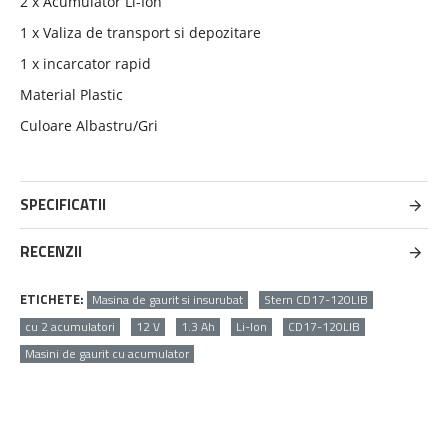
2 x Acumulator Li-Ion
1 x Valiza de transport si depozitare
1 x incarcator rapid
Material Plastic
Culoare Albastru/Gri
SPECIFICATII
RECENZII
ETICHETE:
Masina de gaurit si insurubat
Stern CD17-120LIB
cu 2 acumulatori
12 V
1.3 Ah
Li-Ion
CD17-120LIB
Masini de gaurit cu acumulator