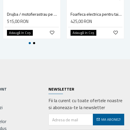
Masina de gaurit cu percutie 13 mm 850W FID850A
Drujba / motofierastrau pe benzina Stern CSG2500A, lungime sina 30 cm, 1.2 CP, 0.9 kW, 3.6 kg
Foarfeca electrica pentru taierea tablei ondulate 500W, 2000RPM, Stern Austria ES-500B
125,00 RON
515,00 RON
425,00 RON
Adaugă în Coş
Adaugă în Coş
Adaugă în Coş
ONT
NEWSLETTER
Fii la curent cu toate ofertele noastre
zi
si aboneaza-te la newsletter
MA ABONEZ!
elor
odus