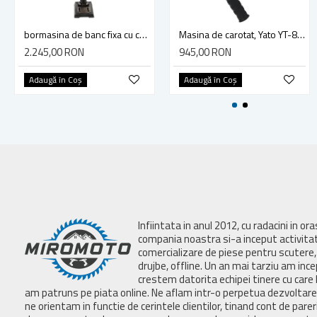
bormasina de banc fixa cu coloana PROCRAFT, 64.60 kg BD2150
Masina de carotat, Yato YT-81980, 2200 W, 180 mm, gaurire umeda
2.245,00 RON
945,00 RON
Adaugă în Coş
Adaugă în Coş
Infiintata in anul 2012, cu radacini in or
compania noastra si-a inceput activita
comercializare de piese pentru scutere, 
drujbe, offline. Un an mai tarziu am inc
crestem datorita echipei tinere cu care 
am patruns pe piata online. Ne aflam intr-o perpetua dezvoltar
ne orientam in functie de cerintele clientilor, tinand cont de parer