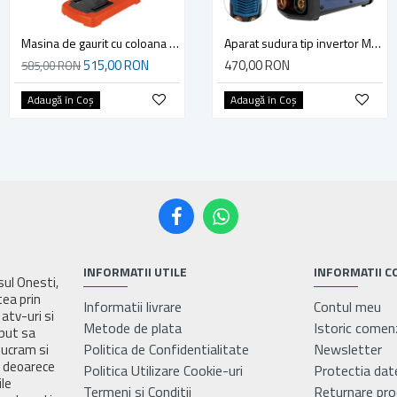
Masina de gaurit cu coloana Evotools BD 350 EPTO, 350 W
Masina de gaurit cu coloana Procraft BD1550, 375 W
Aparat sudura tip invertor MMA Stern IWM-250A, 250 A, diametru maxim electrod 5mm
515,00 RON
695,00 RON
470,00 RON
585,00 RON
Adaugă în Coş
Adaugă în Coş
Adaugă în Coş
INFORMATII UTILE
INFORMATII C
asul Onesti,
tea prin
Informatii livrare
Contul meu
atv-uri si
Metode de plata
Istoric comen
eput sa
Politica de Confidentialitate
Newsletter
lucram si
e deoarece
Politica Utilizare Cookie-uri
Protectia dat
ile
Termeni si Conditii
Returnare pr