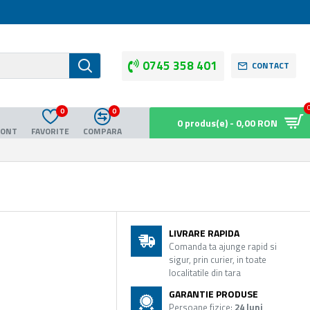
0745 358 401
CONTACT
0
0
0 produs(e) - 0,00 RON
CONT
FAVORITE
COMPARA
LIVRARE RAPIDA
Comanda ta ajunge rapid si
sigur, prin curier, in toate
localitatile din tara
GARANTIE PRODUSE
Persoane fizice:
24 luni