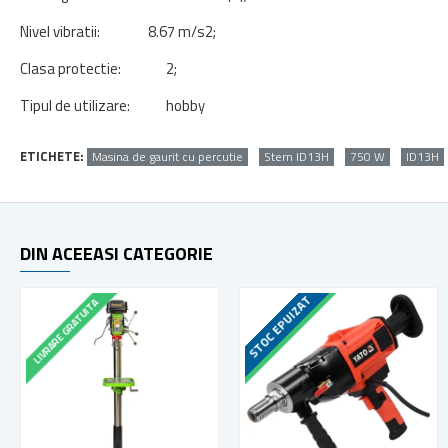
Nivel vibratii: 8.67 m/s2;
Clasa protectie: 2;
Tipul de utilizare: hobby
ETICHETE:
Masina de gaurit cu percutie
Stern ID13H
750 W
ID13H
DIN ACEEASI CATEGORIE
STOC EPUIZAT
LIVRARE GRATUITA
LIVRARE GRATUITA