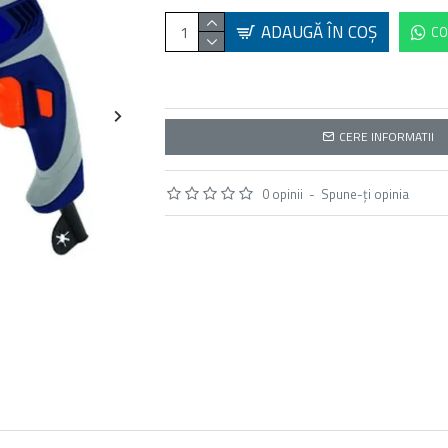
ADAUGĂ ÎN COŞ
CO
CERE INFORMATII
0 opinii
-
Spune-ţi opinia