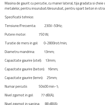
Masina de gaurit cu percutie, cu maner lateral, tija gradata si cheie 
metalelor, pentru insurubat/desurubat, pentru spart beton in stra
Specificatii tehnice:
Tensiune/Frecventa: 230V~50Hz;
Putere motor: 750 W;
Turatie de mers in gol: 0-2800rot/min;
Diametru mandrina: 13mm;
Capacitate gaurire (otel): 13mm;
Capacitate gaurire (beton): 16mm;
Capacitate gaurire (lemn): 25mm;
Numar percutii: 50400 min-1;
Nivel zgomot in gol: 77 dB(A);
Nivel zgomot in sarcina: 88 dB(A);