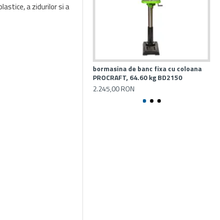
astice, a zidurilor si a
bormasina de banc fixa cu coloana
Ma
PROCRAFT, 64.60 kg BD2150
22
2.245,00 RON
94