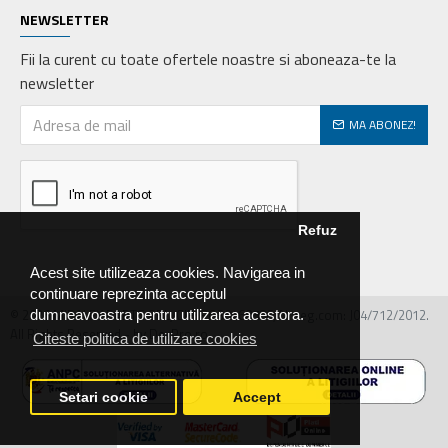
NEWSLETTER
Fii la curent cu toate ofertele noastre si aboneaza-te la
newsletter
MA ABONEZ!
Refuz
Acest site utilizeaza cookies. Navigarea in
continuare reprezinta acceptul
© 2026 MIRALEX PARTS SRL, CIF: RO30468586, Nr.reg.com: J04/712/2012.
dumneavoastra pentru utilizarea acestora.
All Rights Reserved - by DevPro.ro
Citeste politica de utilizare cookies
Setari cookie
Accept