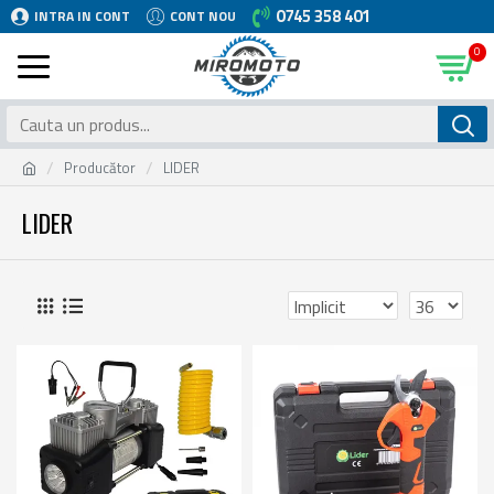
0745 358 401
INTRA IN CONT
CONT NOU
0
Producător
LIDER
LIDER