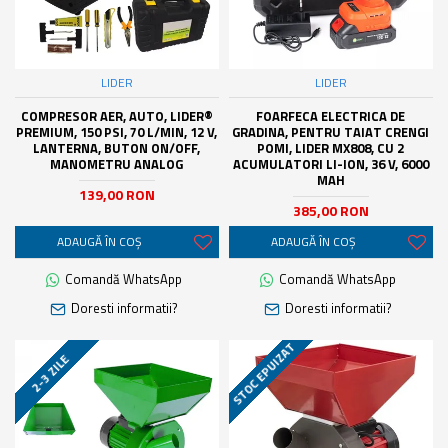
LIDER
LIDER
COMPRESOR AER, AUTO, LIDER®
FOARFECA ELECTRICA DE
PREMIUM, 150 PSI, 70 L/MIN, 12 V,
GRADINA, PENTRU TAIAT CRENGI
LANTERNA, BUTON ON/OFF,
POMI, LIDER MX808, CU 2
MANOMETRU ANALOG
ACUMULATORI LI-ION, 36 V, 6000
MAH
139,00 RON
385,00 RON
ADAUGĂ ÎN COŞ
ADAUGĂ ÎN COŞ
Comandă WhatsApp
Comandă WhatsApp
Doresti informatii?
Doresti informatii?
STOC EPUIZAT
2-3 ZILE