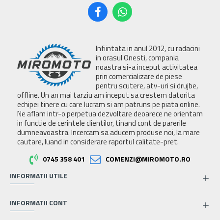
Infiintata in anul 2012, cu radacini
in orasul Onesti, compania
noastra si-a inceput activitatea
prin comercializare de piese
pentru scutere, atv-uri si drujbe,
offline. Un an mai tarziu am inceput sa crestem datorita
echipei tinere cu care lucram si am patruns pe piata online.
Ne aflam intr-o perpetua dezvoltare deoarece ne orientam
in functie de cerintele clientilor, tinand cont de parerile
dumneavoastra. Incercam sa aducem produse noi, la mare
cautare, luand in considerare raportul calitate-pret.
0745 358 401
COMENZI@MIROMOTO.RO
INFORMATII UTILE
INFORMATII CONT