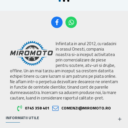
Infiintata in anul 2012, cu radacini
in orasul Onesti, compania
noastra si-a inceput activitatea
prin comercializare de piese
pentru scutere, atv-uri si drujbe,
offline. Un an mai tarziu am inceput sa crestem datorita
echipei tinere cu care lucram si am patruns pe piata online.
Ne aflam intr-o perpetua dezvoltare deoarece ne orientam
in functie de cerintele clientilor, tinand cont de parerile
dumneavoastra. Incercam sa aducem produse noi, la mare
cautare, luand in considerare raportul calitate-pret.
0745 358 401
COMENZI@MIROMOTO.RO
INFORMATII UTILE