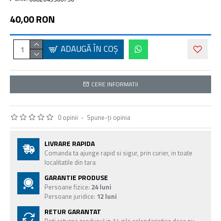
40,00 RON
ADAUGĂ ÎN COŞ
CERE INFORMATII
0 opinii
-
Spune-ţi opinia
LIVRARE RAPIDA
Comanda ta ajunge rapid si sigur, prin curier, in toate
localitatile din tara
GARANTIE PRODUSE
Persoane fizice:
24 luni
Persoane juridice:
12 luni
RETUR GARANTAT