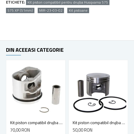
ETICHETE:
Kit piston compatibil pentru drujba Husqvarna 575
575 XP (51mm)
MIR-23-03-02
Kit pistoane
DIN ACEEASI CATEGORIE
Kit piston compatibil drujba Stihl MS 180 2-MIX, 38mm
Kit piston compatibil drujba Stihl MS 210, MS 230, 021, 023 (40mm)
70,00 RON
50,00 RON