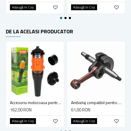
Adaugă în Coş
Adaugă în Coş
DE LA ACELASI PRODUCATOR
Accesoriu motocoasa pentru suflat frunze, Blade, 13.5 m3/minut, diametru teava 28mm - Tija 9 dinti
Ambielaj compatibil pentru drujba Husqvarna 365, 371, 372
162,00 RON
61,00 RON
Adaugă în Coş
Adaugă în Coş