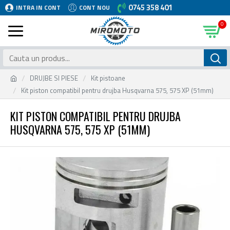
0745 358 401
INTRA IN CONT
CONT NOU
0
DRUJBE SI PIESE
Kit pistoane
Kit piston compatibil pentru drujba Husqvarna 575, 575 XP (51mm)
KIT PISTON COMPATIBIL PENTRU DRUJBA
HUSQVARNA 575, 575 XP (51MM)