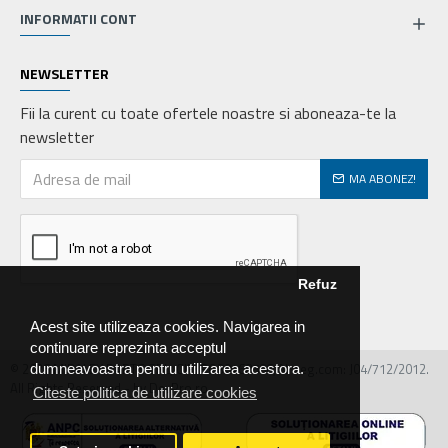
INFORMATII CONT
NEWSLETTER
Fii la curent cu toate ofertele noastre si aboneaza-te la
newsletter
MA ABONEZ!
Refuz
Acest site utilizeaza cookies. Navigarea in
continuare reprezinta acceptul
© 2026 MIRALEX PARTS SRL, CIF: RO30468586, Nr.reg.com: J04/712/2012.
dumneavoastra pentru utilizarea acestora.
All Rights Reserved - by DevPro.ro
Citeste politica de utilizare cookies