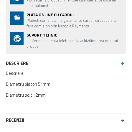
Poti returna produsul in 14 zile calendaristice daca nu
esti multumit
PLATA ONLINE CU CARDUL
Platesti comanda in siguranta, cu cardul, direct pe site,
fara comision prin Netopia Payments
SUPORT TEHNIC
Iti oferim asistenta telefonica la achizitionarea oricarui
produs
DESCRIERE
Descriere:
Diametru piston 51mm
Diametru bolt 12mm
RECENZII