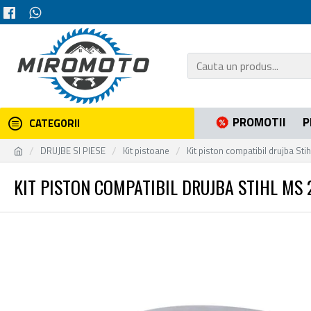
PROMOTII
P
CATEGORII
DRUJBE SI PIESE
Kit pistoane
Kit piston compatibil drujba St
KIT PISTON COMPATIBIL DRUJBA STIHL MS 