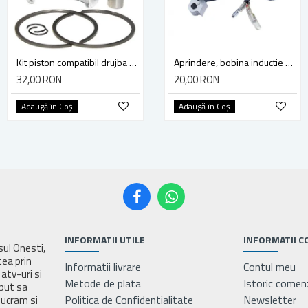
Kit piston compatibil drujba Stihl MS 240, 024 (42 mm)
Kit piston compatibil drujba Stihl MS 261, MS 271, diametru 44.7mm (cal. 2)
Aprindere, bobina inductie motocoasa chinezeasca TL43 TL 52, Ruris Dac 210, Dac 310
32,00 RON
50,00 RON
20,00 RON
Adaugă în Coş
Adaugă în Coş
Adaugă în Coş
INFORMATII UTILE
INFORMATII C
asul Onesti,
tea prin
Informatii livrare
Contul meu
atv-uri si
Metode de plata
Istoric comen
eput sa
Politica de Confidentialitate
Newsletter
lucram si