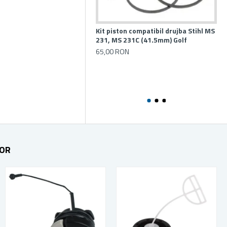
Kit piston compatibil drujba Stihl MS
Set
231, MS 231C (41.5mm) Golf
17
25
65,00 RON
18
311
01
15
TOR