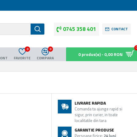
0745 358 401
CONTACT
0
0
0 produs(e) - 0,00 RON
CONT
FAVORITE
COMPARA
LIVRARE RAPIDA
Comanda ta ajunge rapid si
sigur, prin curier, in toate
localitatile din tara
GARANTIE PRODUSE
Persoane fizice:
24 luni