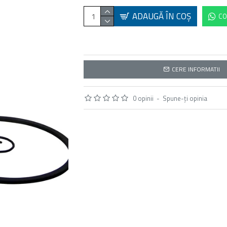
ADAUGĂ ÎN COŞ
CO
CERE INFORMATII
0 opinii
-
Spune-ţi opinia