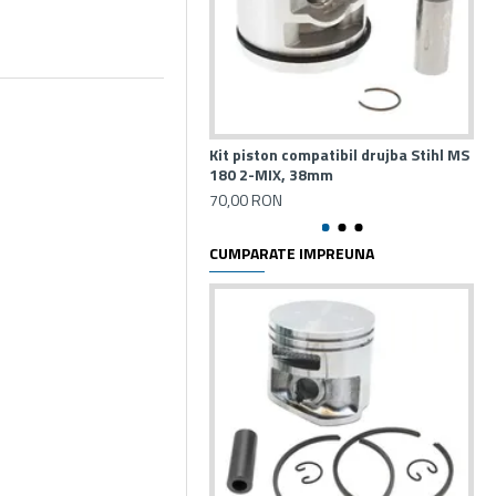
Kit piston compatibil drujba Stihl MS
Kit
180 2-MIX, 38mm
23
70,00 RON
65
CUMPARATE IMPREUNA