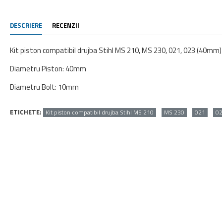
DESCRIERE
RECENZII
Kit piston compatibil drujba Stihl MS 210, MS 230, 021, 023 (40mm)
Diametru Piston: 40mm
Diametru Bolt: 10mm
ETICHETE:
Kit piston compatibil drujba Stihl MS 210
MS 230
021
0