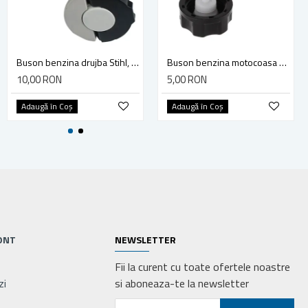
Kit piston compatibil drujba Stihl MS 270, FR 480 Golf Ø 44mm
Buson benzina drujba Stihl, model cu clapeta
Buson benzina motocoasa TL43/52
65,00 RON
10,00 RON
5,00 RON
Adaugă în Coş
Adaugă în Coş
Adaugă în Coş
ONT
NEWSLETTER
Fii la curent cu toate ofertele noastre
zi
si aboneaza-te la newsletter