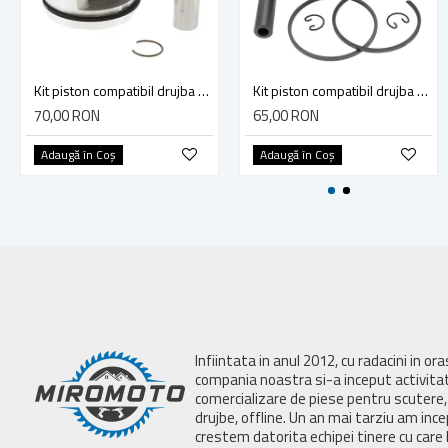
Kit piston compatibil drujba Stihl MS 180 2-MIX, 38mm
Kit piston compatibil drujba Stihl MS 231, MS 231C (41.5mm) Golf
70,00 RON
65,00 RON
Adaugă în Coş
Adaugă în Coş
Infiintata in anul 2012, cu radacini in or
compania noastra si-a inceput activita
comercializare de piese pentru scutere, 
drujbe, offline. Un an mai tarziu am inc
crestem datorita echipei tinere cu care 