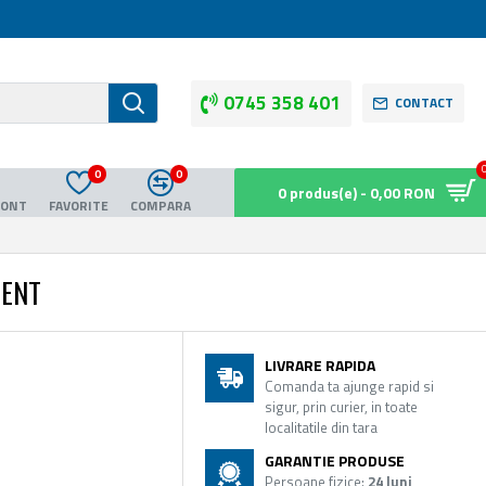
0745 358 401
CONTACT
0
0
0 produs(e) - 0,00 RON
CONT
FAVORITE
COMPARA
MENT
LIVRARE RAPIDA
Comanda ta ajunge rapid si
sigur, prin curier, in toate
localitatile din tara
GARANTIE PRODUSE
Persoane fizice:
24 luni