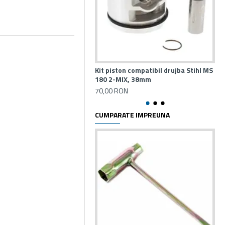
Kit piston compatibil drujba Stihl MS
Kit
180 2-MIX, 38mm
21
70,00 RON
50
CUMPARATE IMPREUNA