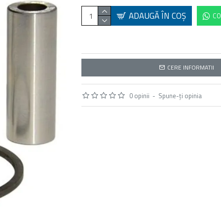
ADAUGĂ ÎN COŞ
CO
CERE INFORMATII
0 opinii
-
Spune-ţi opinia