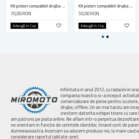
Kit piston compatibil drujba Stihl MS 180 2-MIX, 38mm
Kit piston compatibil drujba Stihl MS 210, MS 230, 021, 023 (40mm)
70,00 RON
50,00 RON
Adaugă în Coş
Adaugă în Coş
Infiintata in anul 2012, cu radacini in or
compania noastra si-a inceput activita
comercializare de piese pentru scutere, 
drujbe, offline. Un an mai tarziu am inc
crestem datorita echipei tinere cu care 
am patruns pe piata online. Ne aflam intr-o perpetua dezvoltar
ne orientam in functie de cerintele clientilor, tinand cont de parer
dumneavoastra. Incercam sa aducem produse noi, la mare cautar
considerare raportul calitate-pret.