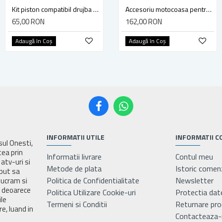
Kit piston compatibil drujba Stihl MS 231, MS 231C (41.5mm) Golf
Kit piston compatibil drujba Stihl MS 240, 024 (42 mm)
Accesoriu motocoasa pentru suflat frunze, Blade, 13.5 m3/minut, diametru teava 28mm - Tija 9 dinti
65,00 RON
32,00 RON
162,00 RON
Adaugă în Coş
Adaugă în Coş
Adaugă în Coş
INFORMATII UTILE
INFORMATII C
asul Onesti,
tea prin
Informatii livrare
Contul meu
atv-uri si
Metode de plata
Istoric comen
eput sa
Politica de Confidentialitate
Newsletter
lucram si
e deoarece
Politica Utilizare Cookie-uri
Protectia dat
ile
Termeni si Conditii
Returnare pr
e, luand in
Contacteaza-