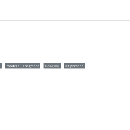
)
model cu 1 segment
6200980
Kit pistoane