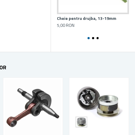
Cheie pentru drujba, 13-19mm
Ro
5,00 RON
10
TOR