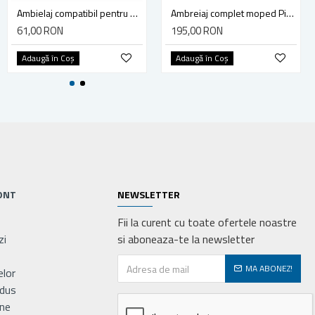
Kit piston compatibil drujba Stihl MS 261, MS 271, diametru 44.7mm (cal. 2)
Ambielaj compatibil pentru drujba Husqvarna 365, 371, 372
Ambreiaj complet moped Piaggio Ciao spate, model mare
50,00 RON
61,00 RON
195,00 RON
Adaugă în Coş
Adaugă în Coş
Adaugă în Coş
ONT
NEWSLETTER
Fii la curent cu toate ofertele noastre
zi
si aboneaza-te la newsletter
MA ABONEZ!
elor
odus
ne