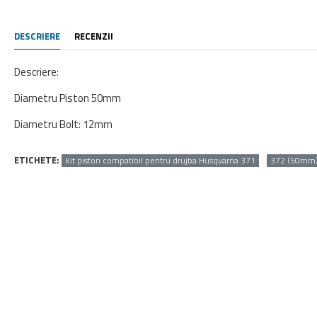
DESCRIERE
RECENZII
Descriere:
Diametru Piston 50mm
Diametru Bolt: 12mm
ETICHETE:
Kit piston compatibil pentru drujba Husqvarna 371
372 (50mm