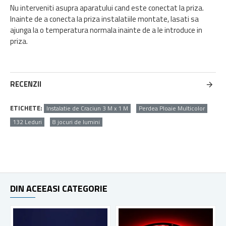
Nu interveniti asupra aparatului cand este conectat la priza.
Inainte de a conecta la priza instalatiile montate, lasati sa
ajunga la o temperatura normala inainte de a le introduce in
priza.
RECENZII
ETICHETE:
Instalatie de Craciun 3 M x 1 M
Perdea Ploaie Multicolor
132 Leduri
8 jocuri de lumini
DIN ACEEASI CATEGORIE