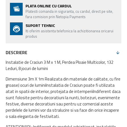
PLATA ONLINE CU CARDUL
Platesti comanda in siguranta, cu cardul, direct pe site,
fara comision prin Netopia Payments
SUPORT TEHNIC
Iti oferim asistenta telefonica la achizitionarea oricarui
produs
DESCRIERE
Instalatie de Craciun 3 M x 1 M, Perdea Ploaie Multicolor, 132
Leduri, 8 jocuri de lumini
Dimensiune 3m X 1m Realizata din materiale de calitate, cu fire
groaseJ ocuri de luminiInstalatia de Craciun poate fi utilizata
atat in spatii de interior, protejata de intemperiiIndiferent daca
sunt folosite pentru decoratiuni la nunti, botezuri, evenimente
festive, diverse decoratiuni sau pentru uz comercial aceste
perdelele de lumini vor da stralucire si va face din orice incapere
o sala eleganta de festivitati.
ATENTIONARI : Indiferent de modelul achizitionat, instalatiile