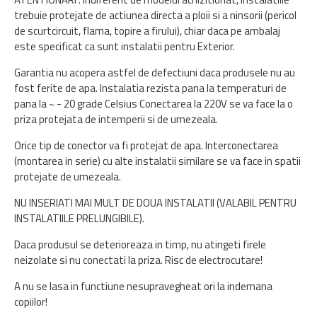
trebuie protejate de actiunea directa a ploii si a ninsorii (pericol
de scurtcircuit, flama, topire a firului), chiar daca pe ambalaj
este specificat ca sunt instalatii pentru Exterior.
Garantia nu acopera astfel de defectiuni daca produsele nu au
fost ferite de apa. Instalatia rezista pana la temperaturi de
pana la ~ - 20 grade Celsius Conectarea la 220V se va face la o
priza protejata de intemperii si de umezeala.
Orice tip de conector va fi protejat de apa. Interconectarea
(montarea in serie) cu alte instalatii similare se va face in spatii
protejate de umezeala.
NU INSERIATI MAI MULT DE DOUA INSTALATII (VALABIL PENTRU
INSTALATIILE PRELUNGIBILE).
Daca produsul se deterioreaza in timp, nu atingeti firele
neizolate si nu conectati la priza. Risc de electrocutare!
A nu se lasa in functiune nesupravegheat ori la indemana
copiilor!