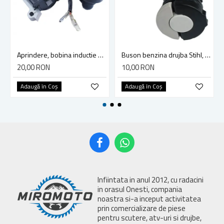
Aprindere, bobina inductie motocoasa chinezeasca TL43 TL 52, Ruris Dac 210, Dac 310
Buson benzina drujba Stihl, model cu clapeta
20,00 RON
10,00 RON
Adaugă în Coş
Adaugă în Coş
Infiintata in anul 2012, cu radacini
in orasul Onesti, compania
noastra si-a inceput activitatea
prin comercializare de piese
pentru scutere, atv-uri si drujbe,