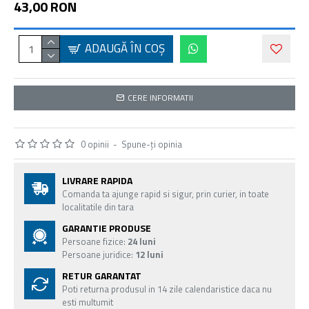
43,00 RON
ADAUGĂ ÎN COŞ
CERE INFORMATII
0 opinii
-
Spune-ţi opinia
LIVRARE RAPIDA
Comanda ta ajunge rapid si sigur, prin curier, in toate
localitatile din tara
GARANTIE PRODUSE
Persoane fizice:
24 luni
Persoane juridice:
12 luni
RETUR GARANTAT
Poti returna produsul in 14 zile calendaristice daca nu
esti multumit