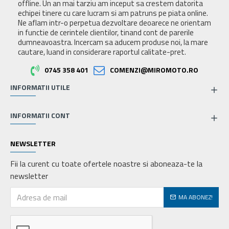
offline. Un an mai tarziu am inceput sa crestem datorita
echipei tinere cu care lucram si am patruns pe piata online.
Ne aflam intr-o perpetua dezvoltare deoarece ne orientam
in functie de cerintele clientilor, tinand cont de parerile
dumneavoastra. Incercam sa aducem produse noi, la mare
cautare, luand in considerare raportul calitate-pret.
0745 358 401
COMENZI@MIROMOTO.RO
INFORMATII UTILE
INFORMATII CONT
NEWSLETTER
Fii la curent cu toate ofertele noastre si aboneaza-te la
newsletter
MA ABONEZ!