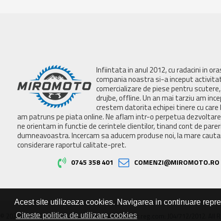
Infiintata in anul 2012, cu radacini in or
compania noastra si-a inceput activita
comercializare de piese pentru scutere, 
drujbe, offline. Un an mai tarziu am inc
crestem datorita echipei tinere cu care 
am patruns pe piata online. Ne aflam intr-o perpetua dezvoltar
ne orientam in functie de cerintele clientilor, tinand cont de parer
dumneavoastra. Incercam sa aducem produse noi, la mare cautar
considerare raportul calitate-pret.
0745 358 401
COMENZI@MIROMOTO.RO
Acest site utilizeaza cookies. Navigarea in continuare repr
Citeste politica de utilizare cookies
© 2026 MIRALEX PARTS SRL, CIF: RO30468586, Nr.reg.com: J04/712/2012. All R