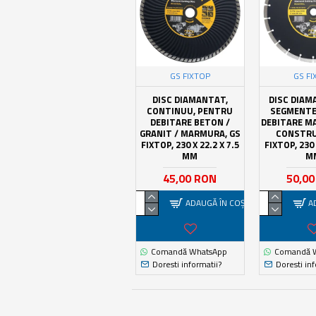
GS FIXTOP
GS FI
DISC DIAMANTAT,
DISC DIAM
CONTINUU, PENTRU
SEGMENTE
DEBITARE BETON /
DEBITARE M
GRANIT / MARMURA, GS
CONSTRU
FIXTOP, 230 X 22.2 X 7.5
FIXTOP, 230 
MM
M
45,00 RON
50,0
ADAUGĂ ÎN COŞ
A
Comandă WhatsApp
Comandă 
Doresti informatii?
Doresti inf