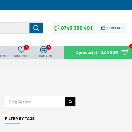
0745 358 401
CONTACT
0
0
0 produs(e) - 0,00 RON
CONT
FAVORITE
COMPARA
FILTER BY TAGS