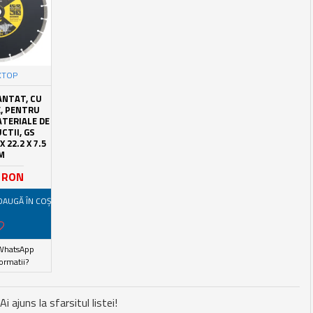
XTOP
ANTAT, CU
, PENTRU
ATERIALE DE
CTII, GS
X 22.2 X 7.5
M
0 RON
DAUGĂ ÎN COŞ
WhatsApp
ormatii?
Ai ajuns la sfarsitul listei!