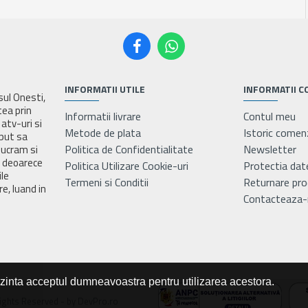
INFORMATII UTILE
INFORMATII C
asul Onesti,
tea prin
Informatii livrare
Contul meu
atv-uri si
Metode de plata
Istoric comen
eput sa
Politica de Confidentialitate
Newsletter
lucram si
e deoarece
Politica Utilizare Cookie-uri
Protectia dat
ile
Termeni si Conditii
Returnare pr
e, luand in
Contacteaza-
ezinta acceptul dumneavoastra pentru utilizarea acestora.
ights Reserved - by DevPro.ro