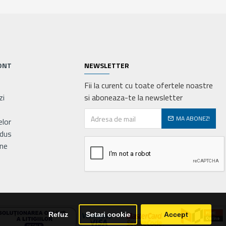
ONT
NEWSLETTER
Fii la curent cu toate ofertele noastre
zi
si aboneaza-te la newsletter
MA ABONEZ!
elor
odus
ne
Refuz
Setari cookie
Accept