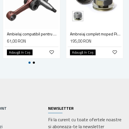
Ambielaj compatibil pentru drujba Husqvarna 365, 371, 372
Ambreiaj complet moped Piaggio Ciao spate, model mare
61,00 RON
195,00 RON
Adaugă în Coş
Adaugă în Coş
ONT
NEWSLETTER
Fii la curent cu toate ofertele noastre
zi
si aboneaza-te la newsletter