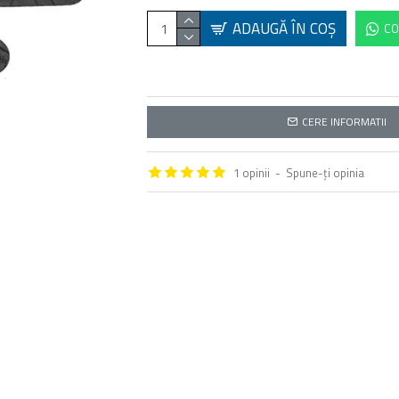
ADAUGĂ ÎN COŞ
CO
CERE INFORMATII
1 opinii
-
Spune-ţi opinia