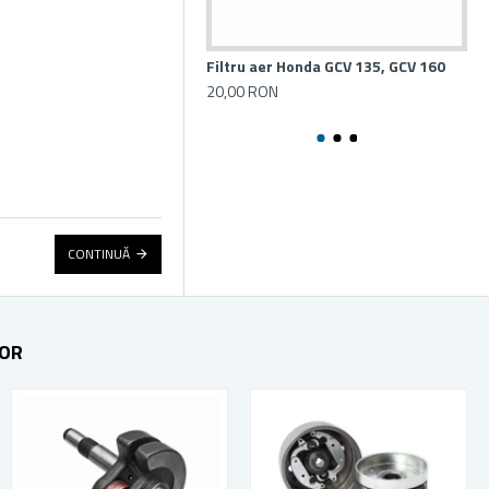
Filtru aer Honda GCV 135, GCV 160
Bo
GC
20,00 RON
50
CONTINUĂ
TOR