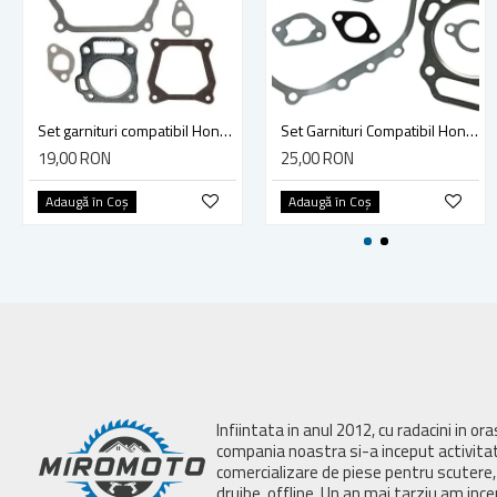
Set garnituri compatibil Honda GX 120, 3.5 HP
Set Garnituri Compatibil Honda GX 340, GX 390, 11 HP, 13 HP
19,00 RON
25,00 RON
Adaugă în Coş
Adaugă în Coş
Infiintata in anul 2012, cu radacini in or
compania noastra si-a inceput activita
comercializare de piese pentru scutere, 
drujbe, offline. Un an mai tarziu am inc