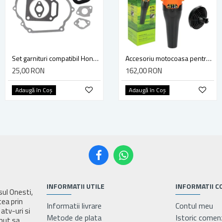
Set garnituri compatibil Honda GX270 9HP 177F
Set garnituri si simeringuri compatibil Honda GX 160 pentru piston de 68mm
Accesoriu motocoasa pentru suflat frunze, Blade, 13.5 m3/minut, diametru teava 28mm - Tija 9 dinti
25,00 RON
19,00 RON
162,00 RON
Adaugă în Coş
Adaugă în Coş
Adaugă în Coş
INFORMATII UTILE
INFORMATII C
asul Onesti,
tea prin
Informatii livrare
Contul meu
atv-uri si
Metode de plata
Istoric comen
eput sa