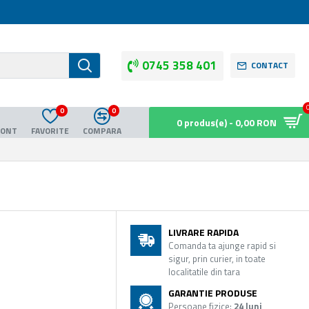
0745 358 401
CONTACT
0
0
0 produs(e) - 0,00 RON
CONT
FAVORITE
COMPARA
LIVRARE RAPIDA
Comanda ta ajunge rapid si
sigur, prin curier, in toate
localitatile din tara
GARANTIE PRODUSE
Persoane fizice:
24 luni