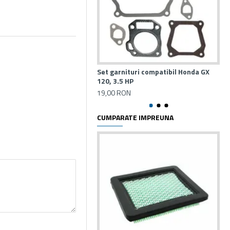
Set garnituri compatibil Honda GX
Se
120, 3.5 HP
340
19,00 RON
25
CUMPARATE IMPREUNA